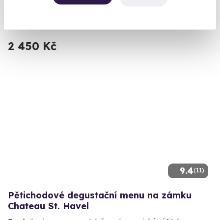
Ochutnejte to nejlepší sushi ze země vycházejícího slunce
Praha 5
2 450 Kč
9.4
(11)
Pětichodové degustační menu na zámku
Chateau St. Havel