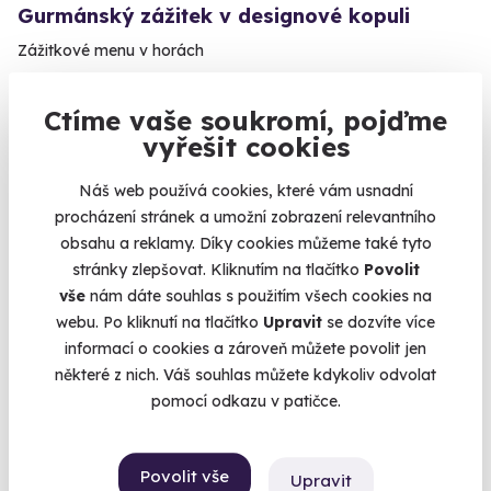
Gurmánský zážitek v designové kopuli
Zážitkové menu v horách
Harrachov (+ 1 další lokalita)
Ctíme vaše soukromí, pojďme
2 490 Kč
vyřešit cookies
Náš web používá cookies, které vám usnadní
procházení stránek a umožní zobrazení relevantního
obsahu a reklamy. Díky cookies můžeme také tyto
Doporučujeme
stránky zlepšovat. Kliknutím na tlačítko
Povolit
vše
nám dáte souhlas s použitím všech cookies na
webu. Po kliknutí na tlačítko
Upravit
se dozvíte více
informací o cookies a zároveň můžete povolit jen
některé z nich. Váš souhlas můžete kdykoliv odvolat
pomocí odkazu v patičce.
9.6
(227)
Exkluzivní degustační sushi menu
Povolit vše
Upravit