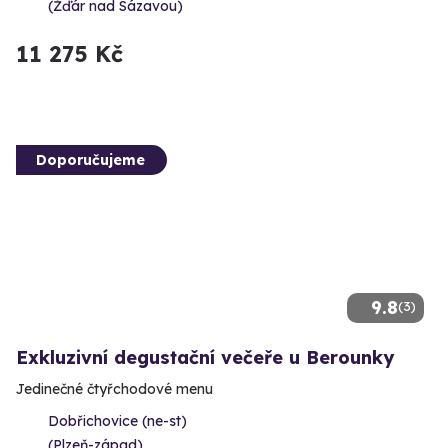
(Žďár nad Sázavou)
11 275 Kč
Doporučujeme
9.8
(3)
Exkluzivní degustační večeře u Berounky
Jedinečné čtyřchodové menu
Dobřichovice (ne-st)
(Plzeň-západ)