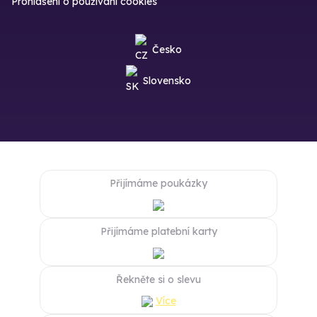
Prohlášení o používání cookies
Česko
Slovensko
Přijímáme poukázky
Přijímáme platební karty
Řekněte si o slevu
Více