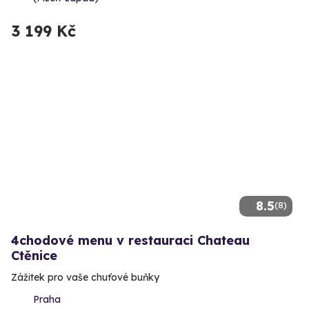
3 199 Kč
8.5
(8)
4chodové menu v restauraci Chateau
Ctěnice
Zážitek pro vaše chuťové buňky
Praha