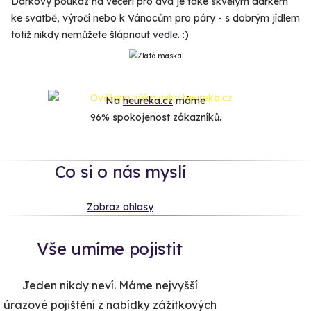
Dárkový poukaz na večeři pro dva je také skvělým dárkem
ke svatbě, výročí nebo k Vánocům pro páry - s dobrým jídlem
totiž nikdy nemůžete šlápnout vedle. :)
Na
heureka.cz
máme
96% spokojenost zákazníků.
Co si o nás myslí
Zobraz ohlasy
Vše umíme pojistit
Jeden nikdy neví. Máme nejvyšší
úrazové pojištění z nabídky zážitkových