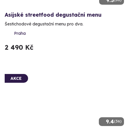
9.5
Asijské streetfood degustační menu
Šestichodové degustační menu pro dva.
Praha
2 490 Kč
AKCE
9.4
(36)