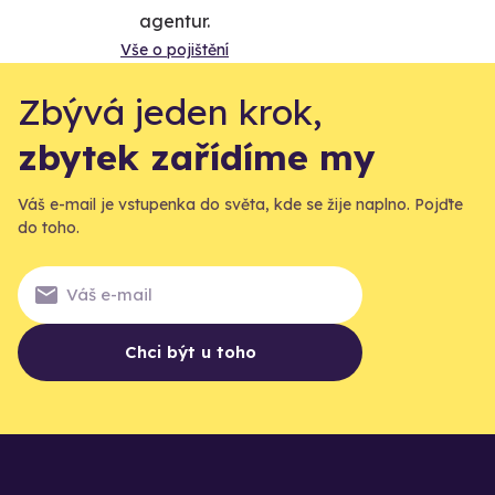
agentur.
Vše o pojištění
Zbývá jeden krok,
zbytek zařídíme my
Váš e-mail je vstupenka do světa, kde se žije naplno. Pojďte
do toho.
Chci být u toho