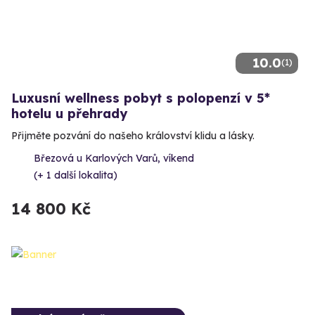
10.0
(1)
Luxusní wellness pobyt s polopenzí v 5*
hotelu u přehrady
Přijměte pozvání do našeho království klidu a lásky.
Březová u Karlových Varů, víkend
(+ 1 další lokalita)
14 800 Kč