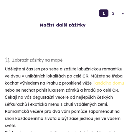
1
2
»
Načíst další zážitky
Zobrazit zážitky na mapě
Udělejte si čas jen pro sebe a zažijte labužnickou romantiku
ve dvou v unikátních lokalitách po celé ČR. Můžete se třeba
kochat výhledem na Prahu z prosklené věže
Tančícího domu
nebo se nechat pohlit luxusem zámků a hradů po celé ČR.
Čekají na vás degustační večeře od nejlepších českých
šéfkuřachů i exotická menu s chutí vzdálených zemí.
Romantická večeře pro dva vám pomůže zapomenout na
shon každodenního života a být zase jednou jen ve vašem
světě.