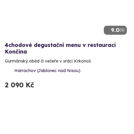
9.0
(1)
4chodové degustační menu v restauraci
Končina
Gurmánský oběd či večeře v srdci Krkonoš
Harrachov (Jablonec nad Nisou)
2 090 Kč