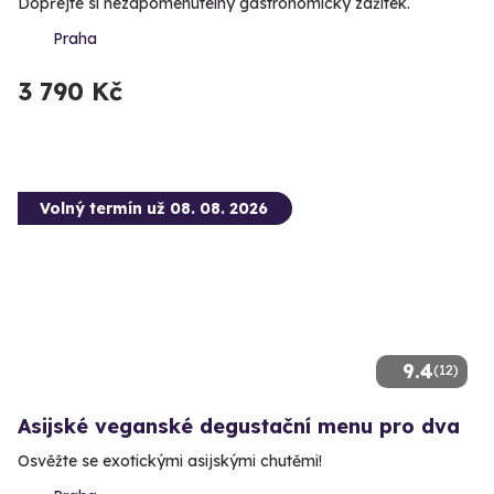
Dopřejte si nezapomenutelný gastronomický zážitek.
Praha
3 790 Kč
Volný termín už 08. 08. 2026
9.4
(12)
Asijské veganské degustační menu pro dva
Osvěžte se exotickými asijskými chutěmi!