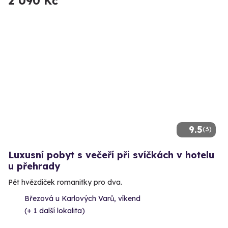
2 090 Kč
9.5
(3)
Luxusní pobyt s večeří při svíčkách v hotelu
u přehrady
Pět hvězdiček romanitky pro dva.
Březová u Karlových Varů, víkend
(+ 1 další lokalita)