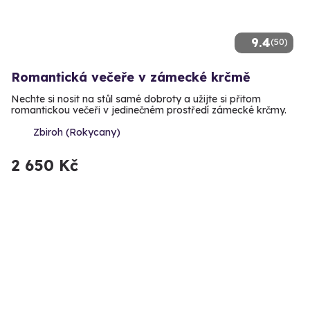
9.4
(50)
Romantická večeře v zámecké krčmě
Nechte si nosit na stůl samé dobroty a užijte si přitom
romantickou večeři v jedinečném prostředí zámecké krčmy.
Zbiroh (Rokycany)
2 650 Kč