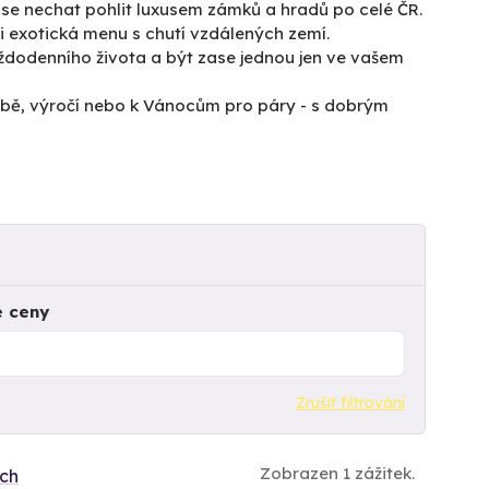
se nechat pohlit luxusem zámků a hradů po celé ČR.
i exotická menu s chutí vzdálených zemí.
odenního života a být zase jednou jen ve vašem
tbě, výročí nebo k Vánocům pro páry - s dobrým
e ceny
Zrušit filtrování
Zobrazen 1 zážitek.
ích