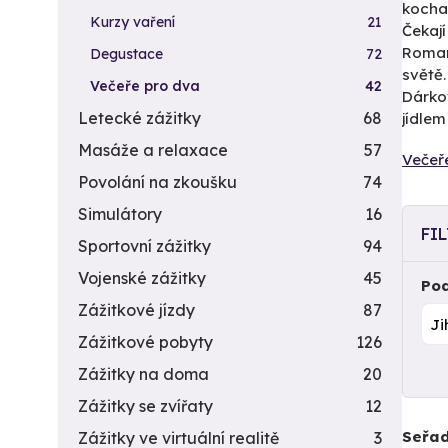
kocha
Kurzy vaření
21
Čekají
Roman
Degustace
72
světě.
Večeře pro dva
42
Dárko
Letecké zážitky
68
jídlem
Masáže a relaxace
57
Večeř
Povolání na zkoušku
74
Simulátory
16
FI
Sportovní zážitky
94
Vojenské zážitky
45
Pod
Zážitkové jízdy
87
Zážitkové pobyty
126
Zážitky na doma
20
Zážitky se zvířaty
12
Seřad
Zážitky ve virtuální realitě
3