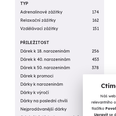
TYP
Adrenalinové zážitky
174
Relaxační zážitky
162
Vzdělávací zážitky
151
PŘILEŽITOST
Dárek k 18. narozeninám
256
Dárek k 40. narozeninám
453
Dárek k 50. narozeninám
378
Dárek k promoci
245
Dárky k narozeninám
551
Ctím
Dárky k výročí
294
Náš web 
Dárky na poslední chvíli
450
relevantního 
tlačítko
Povol
Nejprodávanější dárky
56
Upravit
se d