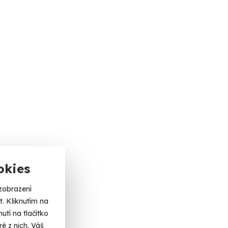
okies
zobrazení
. Kliknutím na
tí na tlačítko
é z nich. Váš