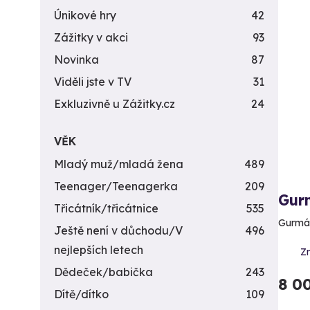
Únikové hry
42
Zážitky v akci
93
Novinka
87
Viděli jste v TV
31
Exkluzivně u Zážitky.cz
24
VĚK
Mladý muž/mladá žena
489
Teenager/Teenagerka
209
Gur
Třicátník/třicátnice
535
Gurmán
Ještě není v důchodu/V
496
nejlepších letech
Z
Dědeček/babička
243
8 0
Dítě/dítko
109