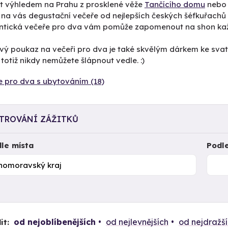
t výhledem na Prahu z prosklené věže
Tančícího domu
nebo 
 na vás degustační večeře od nejlepších českých šéfkuřachů 
tická večeře pro dva vám pomůže zapomenout na shon každ
vý poukaz na večeři pro dva je také skvělým dárkem ke sva
 totiž nikdy nemůžete šlápnout vedle. :)
e pro dva s ubytováním (18)
LTROVÁNÍ ZÁŽITKŮ
le místa
Podl
od nejoblíbenějších
od nejlevnějších
od nejdražš
it: