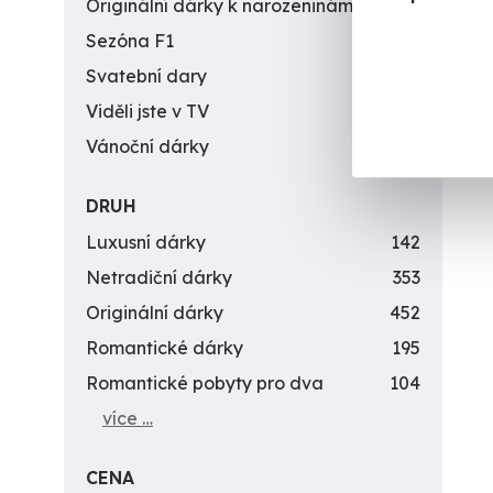
Originální dárky k narozeninám
422
Sezóna F1
4
Svatební dary
196
Viděli jste v TV
31
Vánoční dárky
311
DRUH
Luxusní dárky
142
Netradiční dárky
353
Originální dárky
452
Romantické dárky
195
Romantické pobyty pro dva
104
více …
CENA