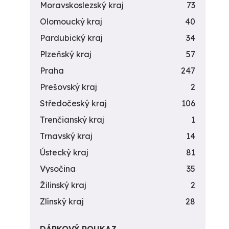
Moravskoslezský kraj
73
Olomoucký kraj
40
Pardubický kraj
34
Plzeňský kraj
57
Praha
247
Prešovský kraj
2
Středočeský kraj
106
Trenčianský kraj
1
Trnavský kraj
14
Ústecký kraj
81
Vysočina
35
Žilinský kraj
2
Zlínský kraj
28