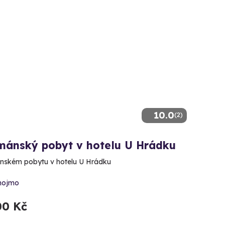
10.0
(2)
mánský pobyt v hotelu U Hrádku
ském pobytu v hotelu U Hrádku
nojmo
00 Kč