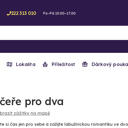
222 313 010
Po–Pá 10:00–17:00
Lokalita
Příležitost
Dárkový pouka
čeře pro dva
brazit zážitky na mapě
te si čas jen pro sebe a zažijte labužnickou romantiku ve dvo