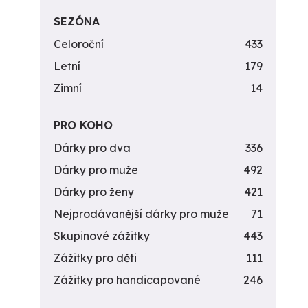
SEZÓNA
Celoroční
433
Letní
179
Zimní
14
PRO KOHO
Dárky pro dva
336
Dárky pro muže
492
Dárky pro ženy
421
Nejprodávanější dárky pro muže
71
Skupinové zážitky
443
Zážitky pro děti
111
Zážitky pro handicapované
246