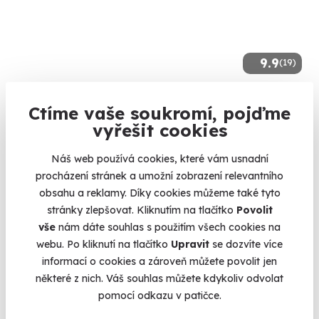
9.9
(19)
Jízda v Tesle
Ctíme vaše soukromí, pojďme
Projeďte se v luxusním elektromobilu!
vyřešit cookies
Pardubice (+ 6 dalších lokalit)
Náš web používá cookies, které vám usnadní
990 Kč
procházení stránek a umožní zobrazení relevantního
obsahu a reklamy. Díky cookies můžeme také tyto
stránky zlepšovat. Kliknutím na tlačítko
Povolit
vše
nám dáte souhlas s použitím všech cookies na
webu. Po kliknutí na tlačítko
Upravit
se dozvíte více
Zobrazit zážitky na mapě
informací o cookies a zároveň můžete povolit jen
Nekupujte pod stromeček věci,
darujte vzpomínku
. A právě
některé z nich. Váš souhlas můžete kdykoliv odvolat
teď můžete získat zážitkové dárky za
SUPER CENY
!
pomocí odkazu v patičce.
Dost bylo pletených svetrů, papučí a přípravků na klouby.