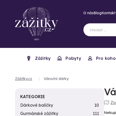
O nás
Blog
Kontakt
Zážitky
Pobyty
Pro koho
Zážitky.cz
Vánoční dárky
Vá
KATEGORIE
Zo
Dárkové balíčky
10
Nekup
Gurmánské zážitky
111