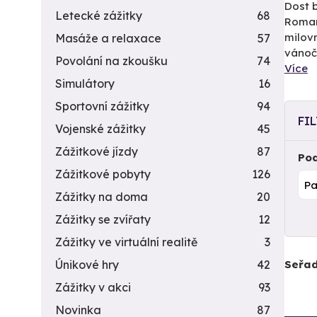
Dost b
Letecké zážitky
68
Roman
milovn
Masáže a relaxace
57
vánoč
Povolání na zkoušku
74
Více
Simulátory
16
Sportovní zážitky
94
FI
Vojenské zážitky
45
Zážitkové jízdy
87
Pod
Zážitkové pobyty
126
Zážitky na doma
20
Zážitky se zvířaty
12
Zážitky ve virtuální realitě
3
Seřad
Únikové hry
42
Zážitky v akci
93
Novinka
87