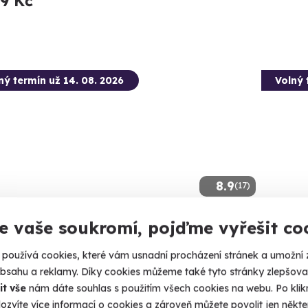
99 Kč
ný termín už 14. 08. 2026
Volný 
8.9
(17)
e vaše soukromí, pojďme vyřešit co
tková střelba: Zbraně z online
Zážitk
leček - 11 zbraní
zbraní
používá cookies, které vám usnadní procházení stránek a umožní 
šejte si naživo zbraně, které znáte z oblíbených
Vypálíte 1
obsahu a reklamy. Díky cookies můžeme také tyto stránky zlepšovat
ek!
it vše
nám dáte souhlas s použitím všech cookies na webu. Po kliknu
Bystr
ozvíte více informací o cookies a zároveň můžete povolit jen někter
stré (okres Svitavy)