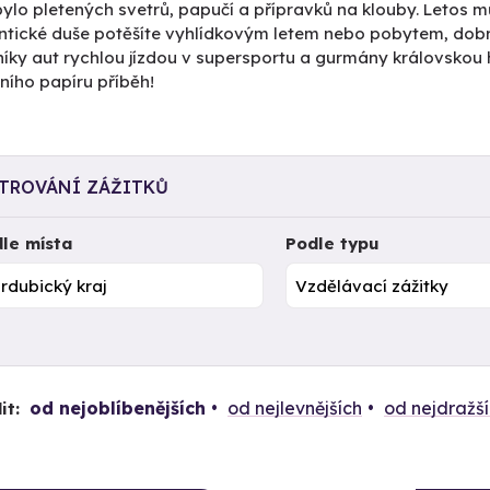
ylo pletených svetrů, papučí a přípravků na klouby. Letos mů
tické duše potěšíte vyhlídkovým letem nebo pobytem, dob
íky aut rychlou jízdou v supersportu a gurmány královskou 
ního papíru příběh!
LTROVÁNÍ ZÁŽITKŮ
le místa
Podle typu
od nejoblíbenějších
od nejlevnějších
od nejdražš
it: