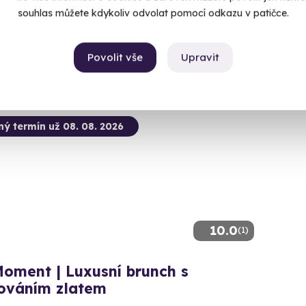
(+ 28
souhlas můžete kdykoliv odvolat pomocí odkazu v patičce.
 28 dalších lokalit)
3 599
99 Kč
Povolit vše
Upravit
ný termín už 08. 08. 2026
10.0
(1)
oment | Luxusní brunch s
ováním zlatem