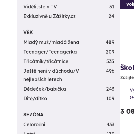
Vol
Viděli jste v TV
31
Exkluzivně u Zážitky.cz
24
VĚK
Mladý muž/mladá žena
489
Teenager/Teenagerka
209
Třicátník/třicátnice
535
Ško
Ještě není v důchodu/V
496
Zažijt
nejlepších letech
Dědeček/babička
243
V
(+
Dítě/dítko
109
3 0
SEZÓNA
Celoroční
433