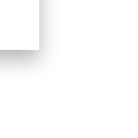
 dalších lokalit)
 Kč