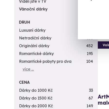
Viděli jste v TV
31
(+
Vánoční dárky
311
2 9
DRUH
Luxusní dárky
142
Netradiční dárky
353
Vol
Originální dárky
452
Romantické dárky
195
Romantické pobyty pro dva
104
více …
CENA
Dárky do 1000 Kč
33
ArtM
Dárky do 1500 Kč
67
mal
Dárky do 2000 Kč
149