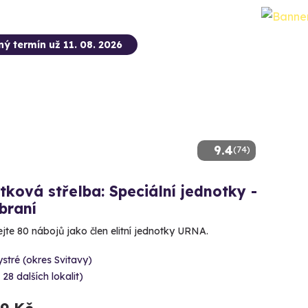
ný termín už 11. 08. 2026
9.4
(74)
tková střelba: Speciální jednotky -
braní
ejte 80 nábojů jako člen elitní jednotky URNA.
stré (okres Svitavy)
 28 dalších lokalit)