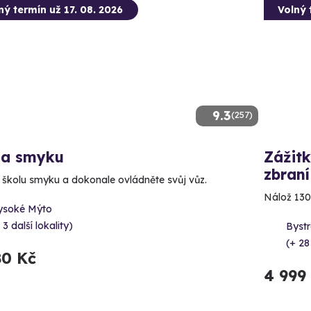
ný termín už 17. 08. 2026
Volný 
9.3
(257)
la smyku
Zážitk
zbraní
e školu smyku a dokonale ovládněte svůj vůz.
Nálož 130
ysoké Mýto
 3 další lokality)
Bystr
(+ 28
80 Kč
4 999