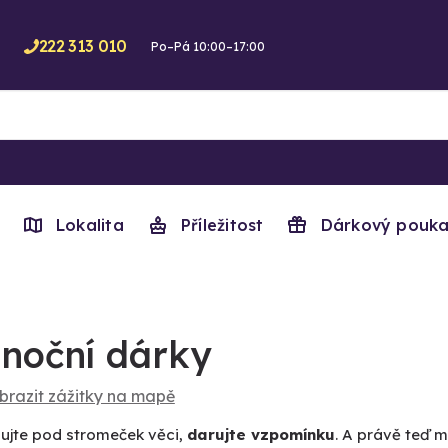
222 313 010
Po–Pá 10:00–17:00
Lokalita
Příležitost
Dárkový pouka
noční dárky
brazit zážitky na mapě
ujte pod stromeček věci,
darujte vzpomínku
. A právě teď 