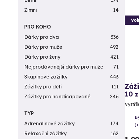
Letní
179
Zimní
14
Vol
PRO KOHO
Dárky pro dva
336
Dárky pro muže
492
Dárky pro ženy
421
Nejprodávanější dárky pro muže
71
Skupinové zážitky
443
Záži
Zážitky pro děti
111
10 z
Zážitky pro handicapované
246
Vystříl
TYP
By
Adrenalinové zážitky
174
(+
Relaxační zážitky
162