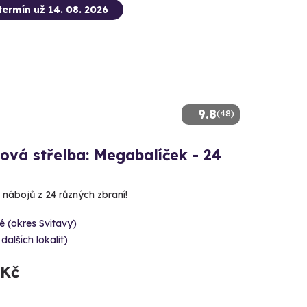
termín už 14. 08. 2026
9.8
(48)
ová střelba: Megabalíček - 24
 nábojů z 24 různých zbraní!
é (okres Svitavy)
 dalších lokalit)
 Kč