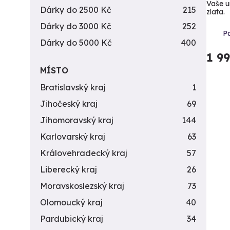
Vaše u
Dárky do 2500 Kč
215
zlata.
Dárky do 3000 Kč
252
Pa
Dárky do 5000 Kč
400
1 9
MÍSTO
Bratislavský kraj
1
Jihočeský kraj
69
Jihomoravský kraj
144
Karlovarský kraj
63
Královehradecký kraj
57
Liberecký kraj
26
Moravskoslezský kraj
73
Olomoucký kraj
40
Pardubický kraj
34