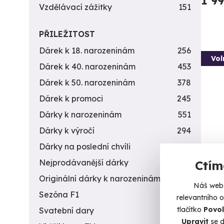
1 9
Vzdělávací zážitky
151
PŘILEŽITOST
Dárek k 18. narozeninám
256
Vol
Dárek k 40. narozeninám
453
Dárek k 50. narozeninám
378
Dárek k promoci
245
Dárky k narozeninám
551
Dárky k výročí
294
Dárky na poslední chvíli
450
Nejprodávanější dárky
56
Ctím
Záži
stří
Originální dárky k narozeninám
422
Náš web 
Vyzkou
Sezóna F1
4
relevantního 
stříleč
tlačítko
Povol
Svatební dary
196
Upravit
se d
By