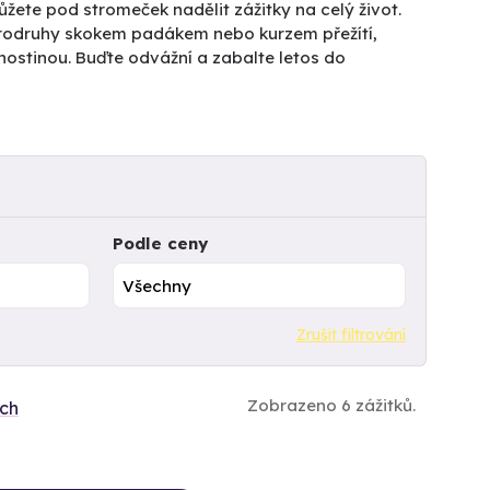
žete pod stromeček nadělit zážitky na celý život.
rodruhy skokem padákem nebo kurzem přežítí,
hostinou. Buďte odvážní a zabalte letos do
Podle ceny
Zrušit filtrování
Zobrazeno 6 zážitků.
ích