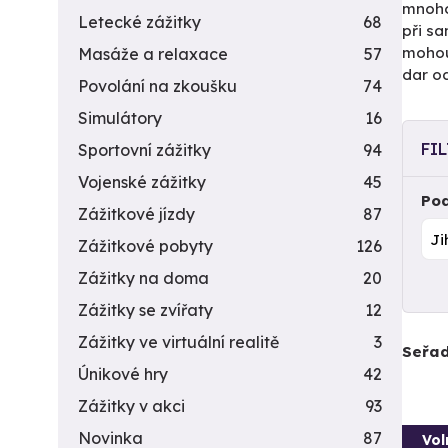
mnoho 
Letecké zážitky
68
při s
mohou
Masáže a relaxace
57
dar od
Povolání na zkoušku
74
Simulátory
16
FI
Sportovní zážitky
94
Vojenské zážitky
45
Pod
Zážitkové jízdy
87
Zážitkové pobyty
126
Zážitky na doma
20
Zážitky se zvířaty
12
Zážitky ve virtuální realitě
3
Seřad
Únikové hry
42
Zážitky v akci
93
Novinka
87
Vol