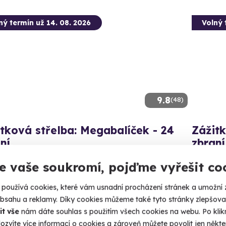
ný termín už 14. 08. 2026
Volný 
9.8
(48)
tková střelba: Megabalíček - 24
Zážitk
ní
zbraní
130 nábojů z 24 různých zbraní!
Vypálíte 1
e vaše soukromí, pojďme vyřešit co
zenec (Uherské Hradiště)
Bzene
používá cookies, které vám usnadní procházení stránek a umožní 
 28 dalších lokalit)
(+ 28
obsahu a reklamy. Díky cookies můžeme také tyto stránky zlepšovat
it vše
nám dáte souhlas s použitím všech cookies na webu. Po kliknu
99 Kč
3 599
ozvíte více informací o cookies a zároveň můžete povolit jen někter