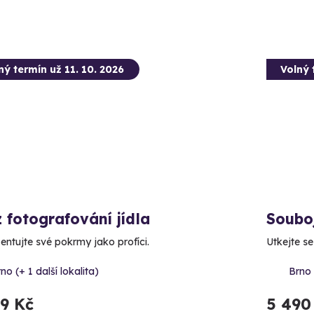
ný termín už 11. 10. 2026
Volný 
 fotografování jídla
Souboj
entujte své pokrmy jako profíci.
Utkejte s
no (+ 1 další lokalita)
Brno
99 Kč
5 490