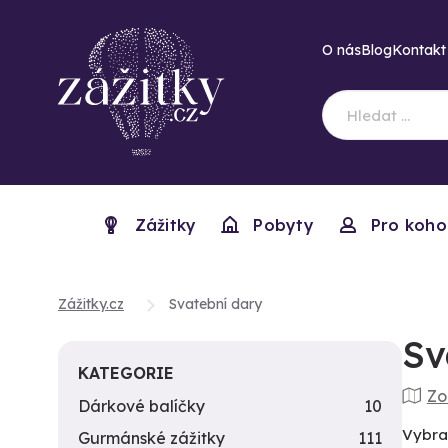
O nás
Blog
Kontakt
Zážitky
Pobyty
Pro koho
Zážitky.cz
Svatební dary
Sv
KATEGORIE
Zo
Dárkové balíčky
10
Vybra
Gurmánské zážitky
111