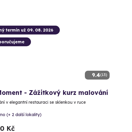
ný termín už 09. 08. 2026
poručujeme
9.4
(13)
Moment - Zážitkový kurz malování
ní v elegantní restauraci se sklenkou v ruce
no (+ 2 další lokality)
90 Kč