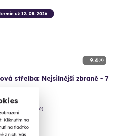
termín už 12. 08. 2026
9.4
(4)
ová střelba: Nejsilnější zbraně - 7
3 výstřelů!
okies
c (Uherské Hradiště)
zobrazení
 dalších lokalit)
. Kliknutím na
tí na tlačítko
 Kč
é z nich. Váš