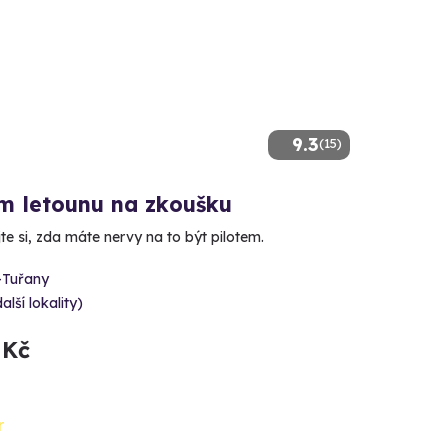
9.3
(15)
em letounu na zkoušku
e si, zda máte nervy na to být pilotem.
-Tuřany
alší lokality)
 Kč