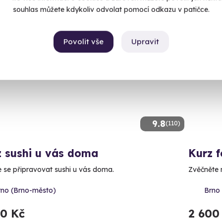
souhlas můžete kdykoliv odvolat pomocí odkazu v patičce.
Povolit vše
Upravit
Volný 
9.8
(110)
z sushi u vás doma
Kurz f
 se připravovat sushi u vás doma.
Zvěčněte 
rno (Brno-město)
Brno 
80 Kč
2 600