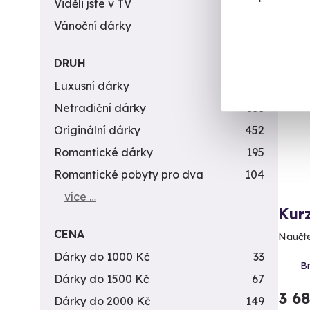
Viděli jste v TV
31
Vánoční dárky
311
DRUH
Luxusní dárky
142
Netradiční dárky
353
Originální dárky
452
Romantické dárky
195
Romantické pobyty pro dva
104
více …
Kur
CENA
Naučte
Dárky do 1000 Kč
33
B
Dárky do 1500 Kč
67
3 6
Dárky do 2000 Kč
149