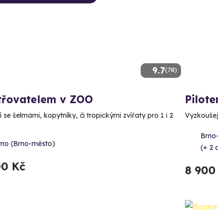
9.7
(78)
třovatelem v ZOO
Pilot
 se šelmami, kopytníky, či tropickými zvířaty pro 1 i 2
Vyzkoušejt
Brno
rno (Brno-město)
(+ 2 d
00 Kč
8 900