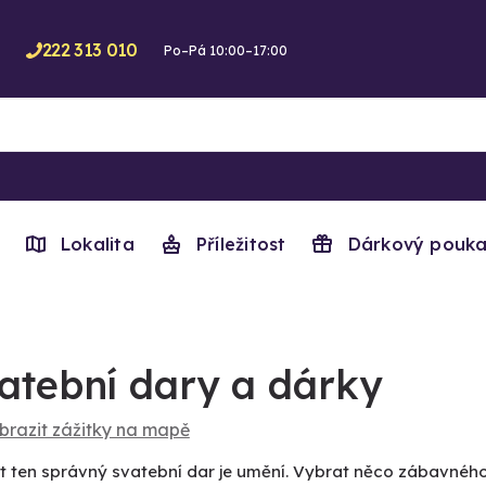
222 313 010
Po–Pá 10:00–17:00
Lokalita
Příležitost
Dárkový pouka
atební dary a dárky
brazit zážitky na mapě
t ten správný svatební dar je umění. Vybrat něco zábavné