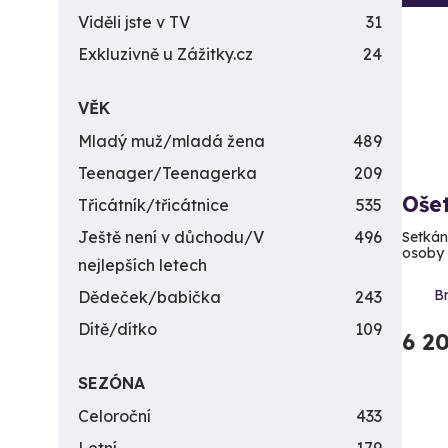
Viděli jste v TV
31
Exkluzivně u Zážitky.cz
24
VĚK
Mladý muž/mladá žena
489
Teenager/Teenagerka
209
Oše
Třicátník/třicátnice
535
Ještě není v důchodu/V
496
Setkání
osoby
nejlepších letech
B
Dědeček/babička
243
Dítě/dítko
109
6 2
SEZÓNA
Celoroční
433