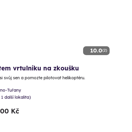
10.0
(2)
tem vrtulníku na zkoušku
si svůj sen a pomozte pilotovat helikoptéru.
rno-Tuřany
 1 další lokalita)
900 Kč