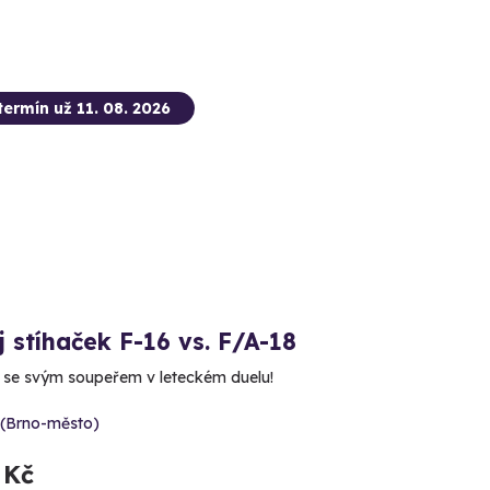
termín už 11. 08. 2026
 stíhaček F-16 vs. F/A-18
e se svým soupeřem v leteckém duelu!
 (Brno-město)
 Kč