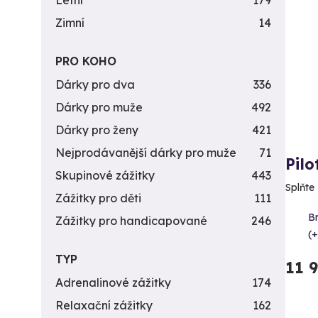
Letní
179
Zimní
14
PRO KOHO
Dárky pro dva
336
Dárky pro muže
492
Dárky pro ženy
421
Nejprodávanější dárky pro muže
71
Pilo
Skupinové zážitky
443
Splňte 
Zážitky pro děti
111
B
Zážitky pro handicapované
246
(+
TYP
11 
Adrenalinové zážitky
174
Relaxační zážitky
162