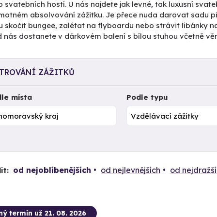
svatebních hostí. U nás najdete jak levné, tak luxusní svateb
amotném absolvování zážitku. Je přece nuda darovat sadu p
 skočit bungee, zalétat na flyboardu nebo strávit líbánky 
 nás dostanete v dárkovém balení s bílou stuhou včetně věn
LTROVÁNÍ ZÁŽITKŮ
le místa
Podle typu
od nejoblíbenějších
od nejlevnějších
od nejdražš
it:
ný termín už 21. 08. 2026