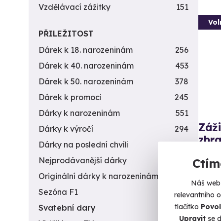
Vzdělávací zážitky
151
Vol
PŘILEŽITOST
Dárek k 18. narozeninám
256
Dárek k 40. narozeninám
453
Dárek k 50. narozeninám
378
Dárek k promoci
245
Dárky k narozeninám
551
Záži
Dárky k výročí
294
zbra
Dárky na poslední chvíli
450
Nálož 
Nejprodávanější dárky
56
Ctím
Originální dárky k narozeninám
422
B
Náš web 
(+
Sezóna F1
4
relevantního 
tlačítko
Povol
Svatební dary
196
4 9
Upravit
se d