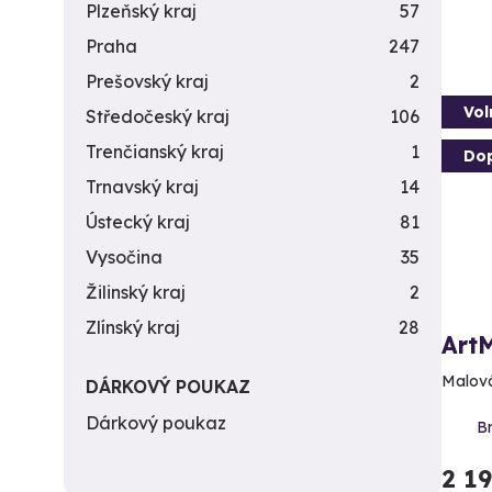
Plzeňský kraj
57
Praha
247
Prešovský kraj
2
Vol
Středočeský kraj
106
Trenčianský kraj
1
Do
Trnavský kraj
14
Ústecký kraj
81
Vysočina
35
Žilinský kraj
2
Zlínský kraj
28
Art
Malová
DÁRKOVÝ POUKAZ
Dárkový poukaz
Br
2 1