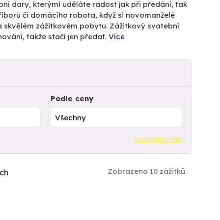
ní dary, kterými uděláte radost jak při předání, tak
říborů či domácího robota, když si novomanželé
na skvělém zážitkovém pobytu. Zážitkový svatební
ování, takže stačí jen předat.
Více
Podle ceny
Zrušit filtrování
Zobrazeno 10 zážitků.
ích