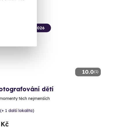
termín už 11. 10. 2026
10.0
(1)
otografování dětí
momenty těch nejmenších
(+ 1 další lokalita)
 Kč