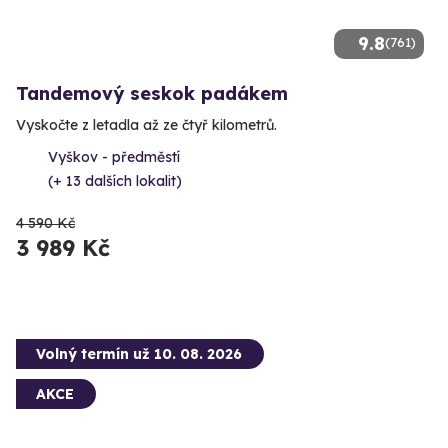
9.8
(761)
Tandemový seskok padákem
Vyskočte z letadla až ze čtyř kilometrů.
Vyškov - předměstí
(+ 13 dalších lokalit)
4 590 Kč
3 989 Kč
Volný termín už 10. 08. 2026
AKCE