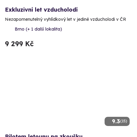
Exkluzivní let vzducholodí
Nezapomenutelný vyhlídkový let v jediné vzducholodi v ČR
Brno (+ 1 další lokalita)
9 299 Kč
9.3
(15)
Pilotem letounu na zkoušku