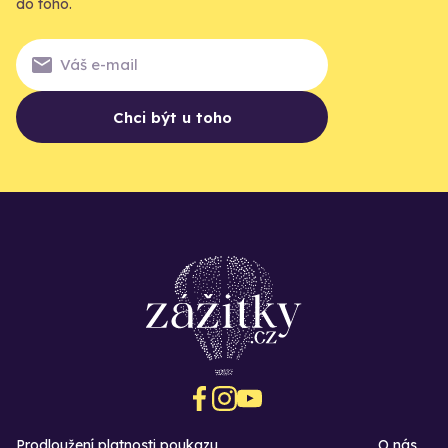
do toho.
Chci být u toho
Prodloužení platnosti poukazu
O nás