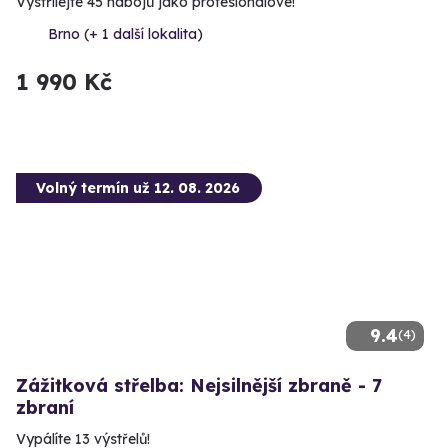
Vystřílejte 45 nábojů jako profesionálové!
Brno (+ 1 další lokalita)
1 990 Kč
Volný termín už 12. 08. 2026
9.4
(4)
Zážitková střelba: Nejsilnější zbraně - 7
zbraní
Vypálíte 13 výstřelů!