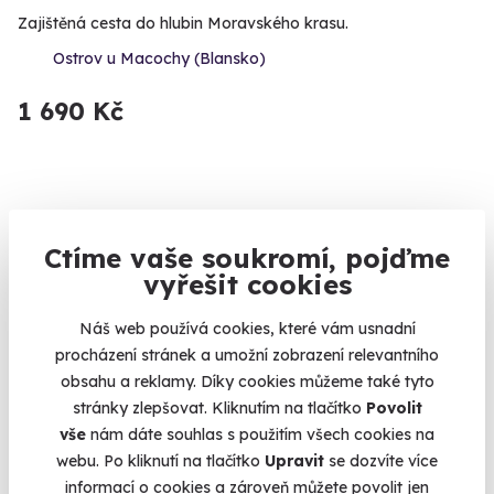
Zajištěná cesta do hlubin Moravského krasu.
Ostrov u Macochy (Blansko)
1 690 Kč
Volný termín už 09. 08. 2026
Ctíme vaše soukromí, pojďme
vyřešit cookies
Náš web používá cookies, které vám usnadní
procházení stránek a umožní zobrazení relevantního
obsahu a reklamy. Díky cookies můžeme také tyto
9.3
(18)
stránky zlepšovat. Kliknutím na tlačítko
Povolit
vše
nám dáte souhlas s použitím všech cookies na
Jízda v Ariel Atom na okruhu
webu. Po kliknutí na tlačítko
Upravit
se dozvíte více
Vyzkoušejte si jedno z nejrychlejších aut světa.
informací o cookies a zároveň můžete povolit jen