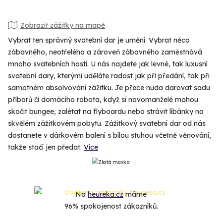
Zobrazit zážitky na mapě
Vybrat ten správný svatební dar je umění. Vybrat něco
zábavného, neotřelého a zároveň zábavného zaměstnává
mnoho svatebních hostí. U nás najdete jak levné, tak luxusní
svatební dary, kterými uděláte radost jak při předání, tak při
samotném absolvování zážitku. Je přece nuda darovat sadu
příborů či domácího robota, když si novomanželé mohou
skočit bungee, zalétat na flyboardu nebo strávit líbánky na
skvělém zážitkovém pobytu. Zážitkový svatební dar od nás
dostanete v dárkovém balení s bílou stuhou včetně věnování,
takže stačí jen předat.
Více
Na
heureka.cz
máme
96% spokojenost zákazníků.