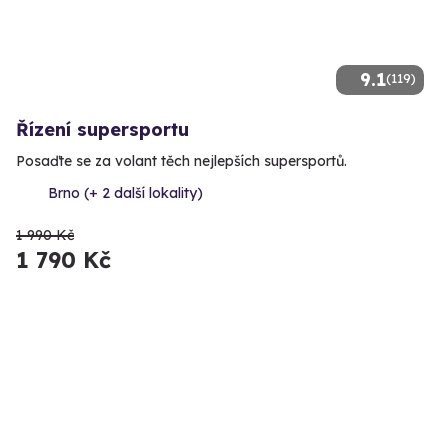
9.1
(119)
Řízení supersportu
Posaďte se za volant těch nejlepších supersportů.
Brno (+ 2 další lokality)
1 990 Kč
1 790 Kč