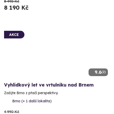
8 490 Kč
8 190 Kč
AKCE
9.6
(2)
Vyhlídkový let ve vrtulníku nad Brnem
Zažijte Brno z ptačí perspektivy.
Brno (+ 1 další lokalita)
4 990 Kč