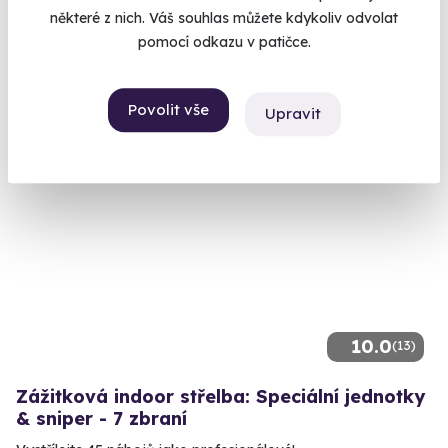
některé z nich. Váš souhlas můžete kdykoliv odvolat
Masarykův okruh (Brno)
pomocí odkazu v patičce.
(+ 2 další lokality)
2 300 Kč
Povolit vše
Upravit
10.0
(13)
Zážitková indoor střelba: Speciální jednotky
& sniper - 7 zbraní