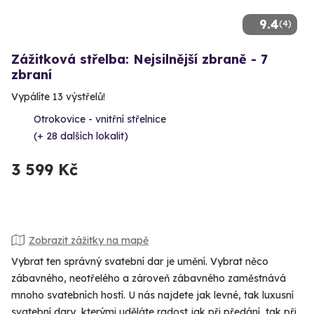
9.4
(4)
Zážitková střelba: Nejsilnější zbraně - 7
zbraní
Vypálíte 13 výstřelů!
Otrokovice - vnitřní střelnice
(+ 28 dalších lokalit)
3 599 Kč
Zobrazit zážitky na mapě
Vybrat ten správný svatební dar je umění. Vybrat něco
zábavného, neotřelého a zároveň zábavného zaměstnává
mnoho svatebních hostí. U nás najdete jak levné, tak luxusní
svatební dary, kterými uděláte radost jak při předání, tak při