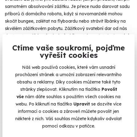
samotném absolvování zážitku. Je přece nuda darovat sadu
příborů či domácího robota, když si novomanželé mohou
skočit bungee, zalétat na flyboardu nebo strávit líbánky na
skvělém zážitkovém pobytu. Zážitkový svatební dar od nás
dostanete v dárkovém balení s bílou stuhou včetně věnování,
takže stačí jen předat.
Více
Ctíme vaše soukromí, pojďme
vyřešit cookies
Náš web používá cookies, které vám usnadní
Na
heureka.cz
máme
procházení stránek a umožní zobrazení relevantního
96% spokojenost zákazníků.
obsahu a reklamy. Díky cookies můžeme také tyto
stránky zlepšovat. Kliknutím na tlačítko
Povolit
vše
nám dáte souhlas s použitím všech cookies na
Co si o nás myslí
webu. Po kliknutí na tlačítko
Upravit
se dozvíte více
informací o cookies a zároveň můžete povolit jen
některé z nich. Váš souhlas můžete kdykoliv odvolat
Zobraz ohlasy
pomocí odkazu v patičce.