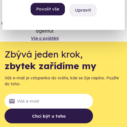
Vše umíme pojistit
Povolit vše
Upravit
Jeden nikdy neví. Máme nejvyšší
úrazové pojištění z nabídky zážitkových
agentur.
Vše o pojištění
Zbývá jeden krok,
zbytek zařídíme my
Váš e-mail je vstupenka do světa, kde se žije naplno. Pojďte
do toho.
Chci být u toho