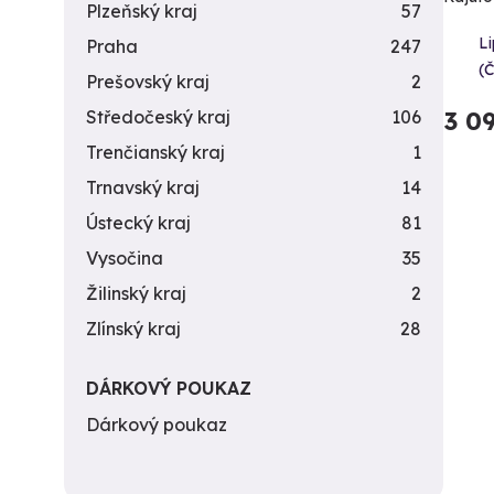
Plzeňský kraj
57
L
Praha
247
(
Prešovský kraj
2
3 0
Středočeský kraj
106
Trenčianský kraj
1
Trnavský kraj
14
Ústecký kraj
81
Vysočina
35
Žilinský kraj
2
Zlínský kraj
28
DÁRKOVÝ POUKAZ
Dárkový poukaz