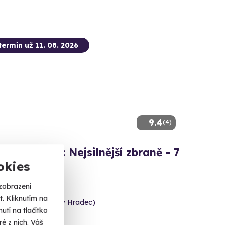
termín už 11. 08. 2026
9.4
(4)
ová střelba: Nejsilnější zbraně - 7
okies
3 výstřelů!
zobrazení
. Kliknutím na
e (okres Jindřichův Hradec)
tí na tlačítko
 dalších lokalit)
é z nich. Váš