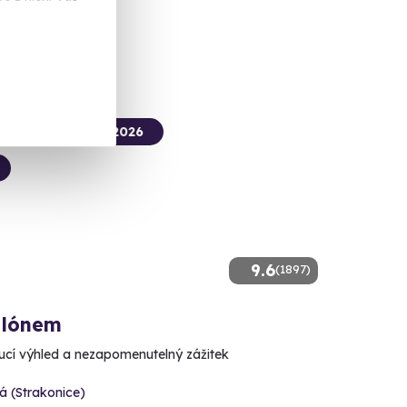
 Kč
termín už 10. 08. 2026
9.6
(1897)
alónem
cí výhled a nezapomenutelný zážitek
á (Strakonice)