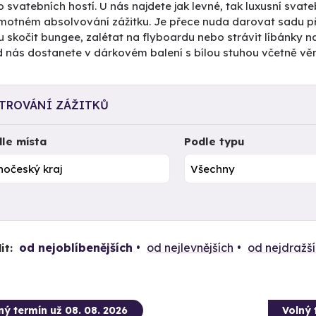
svatebních hostí. U nás najdete jak levné, tak luxusní svateb
amotném absolvování zážitku. Je přece nuda darovat sadu p
 skočit bungee, zalétat na flyboardu nebo strávit líbánky 
 nás dostanete v dárkovém balení s bílou stuhou včetně věn
LTROVÁNÍ ZÁŽITKŮ
le místa
Podle typu
od nejoblíbenějších
od nejlevnějších
od nejdražš
it:
ný termín už 08. 08. 2026
Volný 