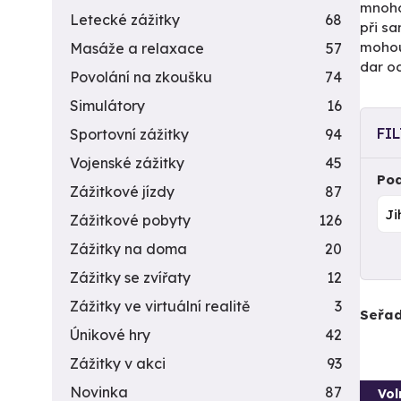
mnoho 
Letecké zážitky
68
při s
mohou
Masáže a relaxace
57
dar od
Povolání na zkoušku
74
Simulátory
16
FI
Sportovní zážitky
94
Vojenské zážitky
45
Pod
Zážitkové jízdy
87
Zážitkové pobyty
126
Zážitky na doma
20
Zážitky se zvířaty
12
Zážitky ve virtuální realitě
3
Seřad
Únikové hry
42
Zážitky v akci
93
Novinka
87
Vol