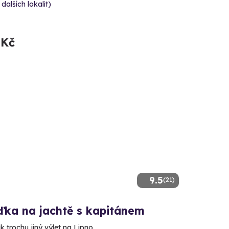
 dalších lokalit)
 Kč
9.5
(21)
ďka na jachtě s kapitánem
ak trochu jiný výlet na Lipno.