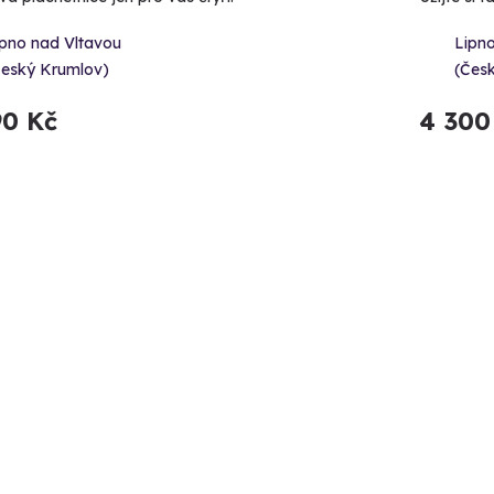
ipno nad Vltavou
Lipn
Český Krumlov)
(Čes
90 Kč
4 300