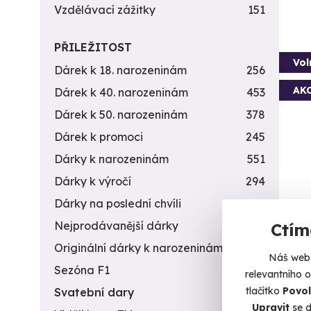
Vzdělávací zážitky
151
PŘILEŽITOST
Vol
Dárek k 18. narozeninám
256
AK
Dárek k 40. narozeninám
453
Dárek k 50. narozeninám
378
Dárek k promoci
245
Dárky k narozeninám
551
Dárky k výročí
294
Dárky na poslední chvíli
450
Tan
Nejprodávanější dárky
56
Ctím
Vyskočt
Originální dárky k narozeninám
422
Náš web 
K
Sezóna F1
4
relevantního 
(+
tlačítko
Povol
Svatební dary
196
Upravit
se d