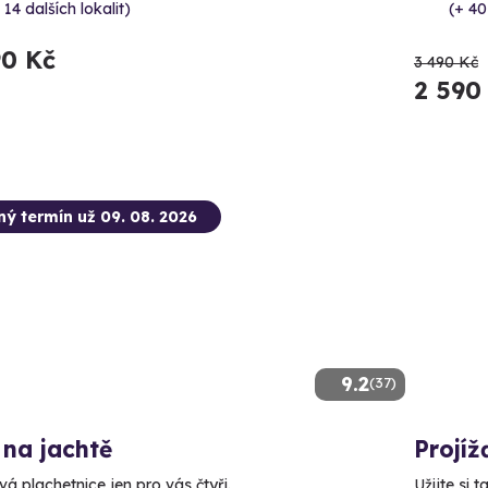
 14 dalších lokalit)
(+ 40
90 Kč
3 490 Kč
2 590
ný termín už 09. 08. 2026
9.2
(37)
na jachtě
Projíž
vá plachetnice jen pro vás čtyři.
Užijte si t