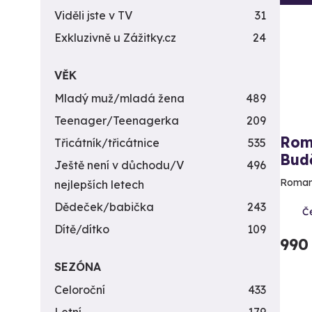
Viděli jste v TV
31
Exkluzivně u Zážitky.cz
24
VĚK
Mladý muž/mladá žena
489
Teenager/Teenagerka
209
Rom
Třicátník/třicátnice
535
Budě
Ještě není v důchodu/V
496
Romant
nejlepších letech
Dědeček/babička
243
Č
Dítě/dítko
109
990
SEZÓNA
Celoroční
433