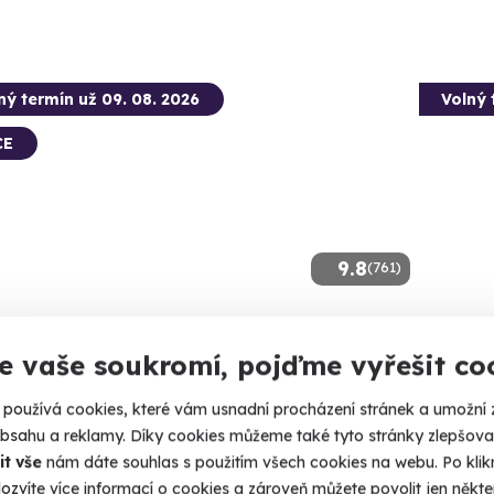
ný termín už 09. 08. 2026
Volný 
CE
9.8
(761)
demový seskok padákem
Zážitk
zbraní
e vaše soukromí, pojďme vyřešit co
e z letadla až ze čtyř kilometrů.
Vypálíte 1
používá cookies, které vám usnadní procházení stránek a umožní 
ramolín (České Budějovice)
obsahu a reklamy. Díky cookies můžeme také tyto stránky zlepšovat
 13 dalších lokalit)
Dačic
it vše
nám dáte souhlas s použitím všech cookies na webu. Po kliknu
(+ 28
ozvíte více informací o cookies a zároveň můžete povolit jen někter