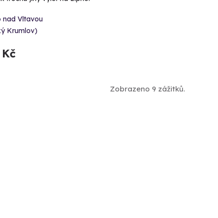
o nad Vltavou
ký Krumlov)
 Kč
Zobrazeno 9 zážitků.