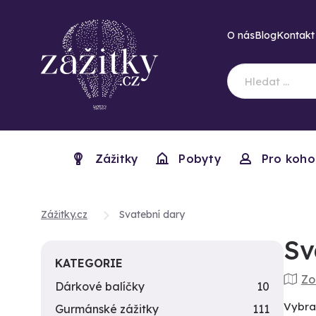
O nás
Blog
Kontakt
Zážitky
Pobyty
Pro koho
Zážitky.cz
Svatební dary
Sv
KATEGORIE
Zo
Dárkové balíčky
10
Vybra
Gurmánské zážitky
111