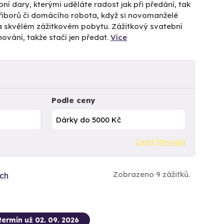
ní dary, kterými uděláte radost jak při předání, tak
říborů či domácího robota, když si novomanželé
na skvělém zážitkovém pobytu. Zážitkový svatební
ování, takže stačí jen předat.
Více
Podle ceny
Zrušit filtrování
Zobrazeno 9 zážitků.
ích
termín už 02. 09. 2026