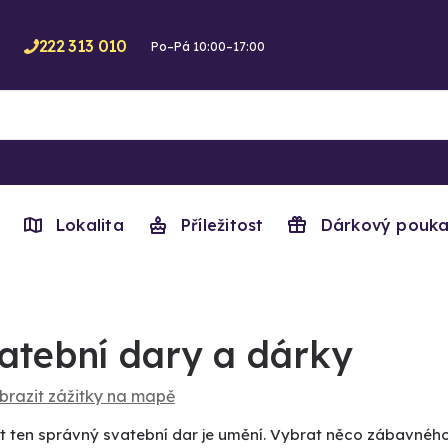
222 313 010
Po–Pá 10:00–17:00
Lokalita
Příležitost
Dárkový pouka
atební dary a dárky
brazit zážitky na mapě
t ten správný svatební dar je umění. Vybrat něco zábavné