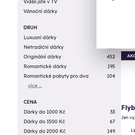
4 590 
Viděli jste v TV
31
3 9
Vánoční dárky
311
DRUH
Luxusní dárky
142
Vol
Netradiční dárky
353
AK
Originální dárky
452
Romantické dárky
195
Romantické pobyty pro dva
104
více …
CENA
Fly
Dárky do 1000 Kč
33
Jen vy
Dárky do 1500 Kč
67
L
Dárky do 2000 Kč
149