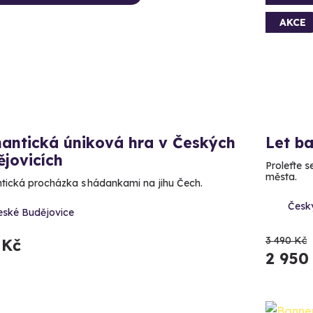
AKCE
antická úniková hra v Českých
Let b
jovicích
Proleťte 
města.
ická procházka s hádankami na jihu Čech.
Česk
eské Budějovice
3 490 Kč
 Kč
2 950