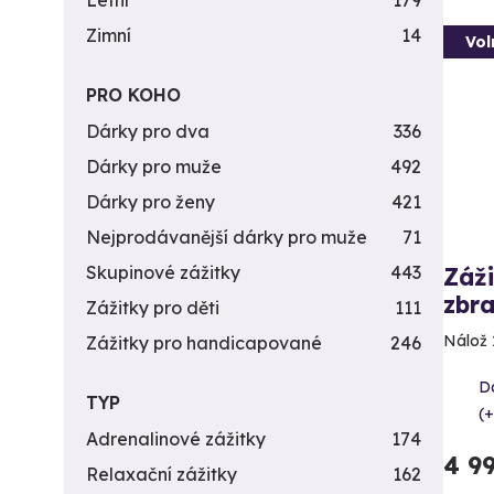
Letní
179
Zimní
14
Vol
PRO KOHO
Dárky pro dva
336
Dárky pro muže
492
Dárky pro ženy
421
Nejprodávanější dárky pro muže
71
Skupinové zážitky
443
Záži
zbra
Zážitky pro děti
111
Nálož 
Zážitky pro handicapované
246
Da
TYP
(+
Adrenalinové zážitky
174
4 9
Relaxační zážitky
162