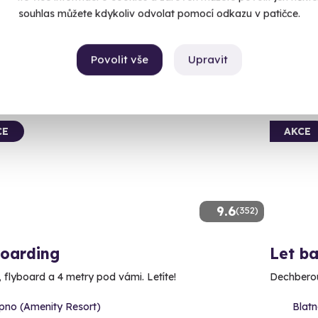
Kč
souhlas můžete kdykoliv odvolat pomocí odkazu v patičce.
3 599
89 Kč
Povolit vše
Upravit
ný termín už 08. 08. 2026
Volný 
CE
AKCE
9.6
(352)
boarding
Let b
, flyboard a 4 metry pod vámi. Letíte!
Dechberou
ipno (Amenity Resort)
Blatn