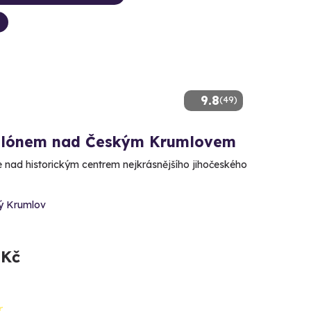
9.8
(49)
alónem nad Českým Krumlovem
se nad historickým centrem nejkrásnějšího jihočeského
ý Krumlov
 Kč