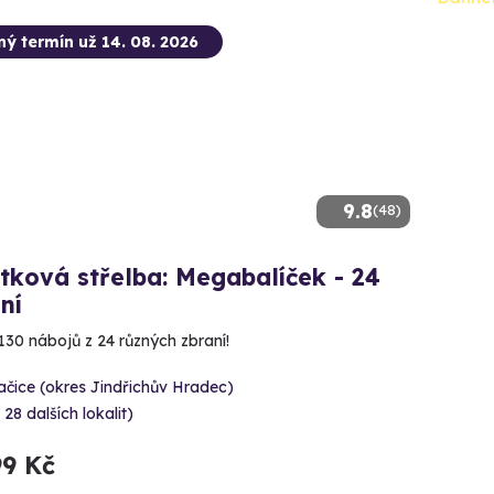
ný termín už 14. 08. 2026
9.8
(48)
tková střelba: Megabalíček - 24
ní
130 nábojů z 24 různých zbraní!
čice (okres Jindřichův Hradec)
 28 dalších lokalit)
99 Kč