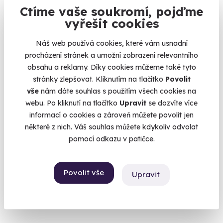
Ctíme vaše soukromí, pojďme
Volný termín už 11. 08. 2026
vyřešit cookies
Náš web používá cookies, které vám usnadní
procházení stránek a umožní zobrazení relevantního
obsahu a reklamy. Díky cookies můžeme také tyto
stránky zlepšovat. Kliknutím na tlačítko
Povolit
vše
nám dáte souhlas s použitím všech cookies na
webu. Po kliknutí na tlačítko
Upravit
se dozvíte více
Zážitková střelba: Nejsilnější zbraně - 5
informací o cookies a zároveň můžete povolit jen
zbraní
některé z nich. Váš souhlas můžete kdykoliv odvolat
Čeká vás 9 výstřelů!
pomocí odkazu v patičce.
Lomnice (okres Sokolov)
(+ 28 dalších lokalit)
Povolit vše
Upravit
2 399 Kč