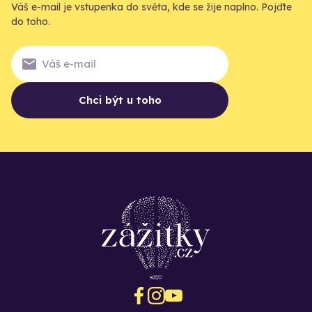
Váš e-mail je vstupenka do světa, kde se žije naplno. Pojďte
do toho.
Chci být u toho