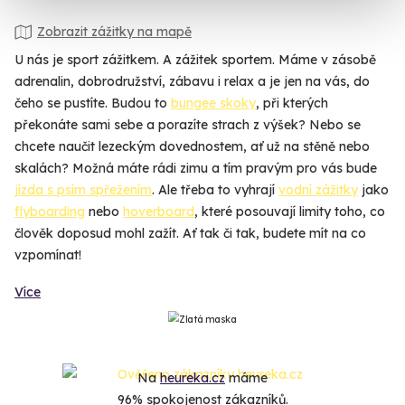
Zobrazit zážitky na mapě
U nás je sport zážitkem. A zážitek sportem. Máme v zásobě
adrenalin, dobrodružství, zábavu i relax a je jen na vás, do
čeho se pustíte. Budou to
bungee skoky
, při kterých
překonáte sami sebe a porazíte strach z výšek? Nebo se
chcete naučit lezeckým dovednostem, ať už na stěně nebo
skalách? Možná máte rádi zimu a tím pravým pro vás bude
jízda s psím spřežením
. Ale třeba to vyhrají
vodní zážitky
jako
flyboarding
nebo
hoverboard
, které posouvají limity toho, co
člověk doposud mohl zažít. Ať tak či tak, budete mít na co
vzpomínat!
Více
Na
heureka.cz
máme
96% spokojenost zákazníků.