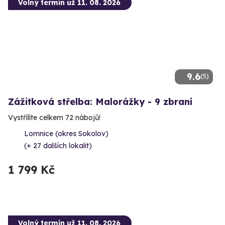
Volný termín už 11. 08. 2026
9.6
(5)
Zážitková střelba: Malorážky - 9 zbraní
Vystřílíte celkem 72 nábojů!
Lomnice (okres Sokolov)
(+ 27 dalších lokalit)
1 799 Kč
Volný termín už 11. 08. 2026