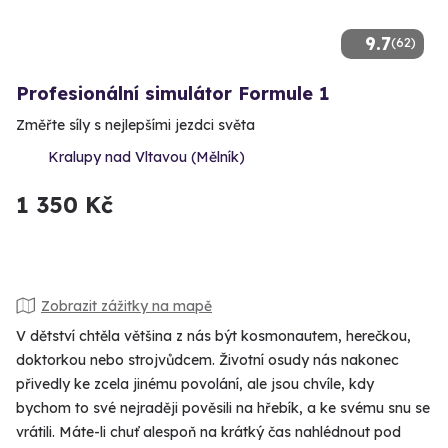
9.7
(62)
Profesionální simulátor Formule 1
Změřte síly s nejlepšími jezdci světa
Kralupy nad Vltavou (Mělník)
1 350 Kč
Zobrazit zážitky na mapě
V dětství chtěla většina z nás být kosmonautem, herečkou,
doktorkou nebo strojvůdcem. Životní osudy nás nakonec
přivedly ke zcela jinému povolání, ale jsou chvíle, kdy
bychom to své nejraději pověsili na hřebík, a ke svému snu se
vrátili. Máte-li chuť alespoň na krátký čas nahlédnout pod