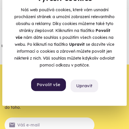
Zobraz ohlasy
Náš web používá cookies, které vám usnadní
procházení stránek a umožní zobrazení relevantního
Vše umíme pojistit
obsahu a reklamy. Díky cookies můžeme také tyto
stránky zlepšovat. Kliknutím na tlačítko
Povolit
Jeden nikdy neví. Máme nejvyšší
vše
nám dáte souhlas s použitím všech cookies na
webu. Po kliknutí na tlačítko
Upravit
se dozvíte více
úrazové pojištění z nabídky zážitkových
informací o cookies a zároveň můžete povolit jen
agentur.
některé z nich. Váš souhlas můžete kdykoliv odvolat
Vše o pojištění
pomocí odkazu v patičce.
Zbývá jeden krok,
Povolit vše
Upravit
zbytek zařídíme my
Váš e-mail je vstupenka do světa, kde se žije naplno. Pojďte
do toho.