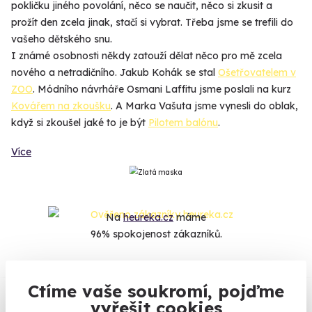
pokličku jiného povolání, něco se naučit, něco si zkusit a
prožít den zcela jinak, stačí si vybrat. Třeba jsme se trefili do
vašeho dětského snu.
I známé osobnosti někdy zatouží dělat něco pro mě zcela
nového a netradičního. Jakub Kohák se stal
Ošetřovatelem v
ZOO
. Módního návrháře Osmani Laffitu jsme poslali na kurz
Kovářem na zkoušku
. A Marka Vašuta jsme vynesli do oblak,
když si zkoušel jaké to je být
Pilotem balónu
.
Více
Na
heureka.cz
máme
96% spokojenost zákazníků.
Co si o nás myslí
Ctíme vaše soukromí, pojďme
vyřešit cookies