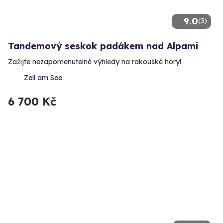
9.0
(3)
Tandemový seskok padákem nad Alpami
Zažijte nezapomenutelné výhledy na rakouské hory!
Zell am See
6 700 Kč