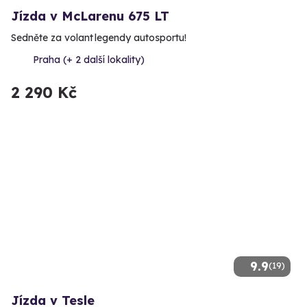
Jízda v McLarenu 675 LT
Sedněte za volant legendy autosportu!
Praha (+ 2 další lokality)
2 290 Kč
9.9
(19)
Jízda v Tesle