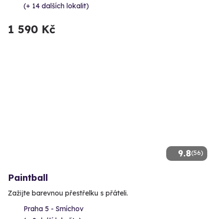
(+ 14 dalších lokalit)
1 590 Kč
9.8
(56)
Paintball
Zažijte barevnou přestřelku s přáteli.
Praha 5 - Smíchov