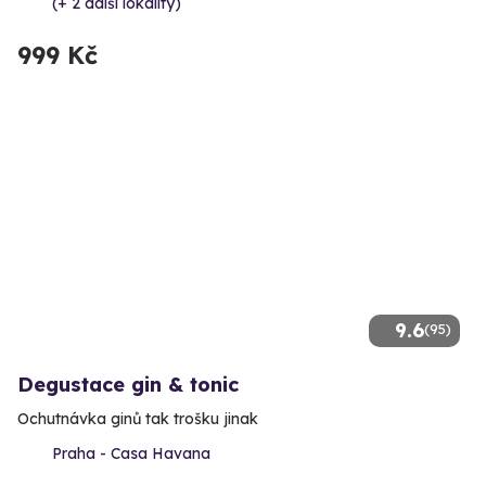
(+ 2 další lokality)
999 Kč
9.6
(95)
Degustace gin & tonic
Ochutnávka ginů tak trošku jinak
Praha - Casa Havana