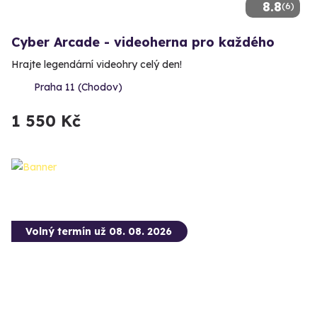
8.8
(6)
Cyber Arcade - videoherna pro každého
Hrajte legendární videohry celý den!
Praha 11 (Chodov)
1 550 Kč
Volný termín už 08. 08. 2026