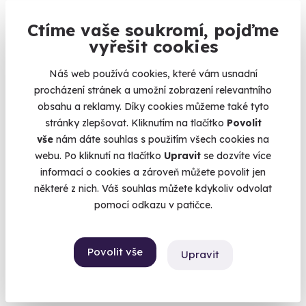
Ctíme vaše soukromí, pojďme
vyřešit cookies
Exkluzivně u Zážitky.cz
Náš web používá cookies, které vám usnadní
procházení stránek a umožní zobrazení relevantního
obsahu a reklamy. Díky cookies můžeme také tyto
stránky zlepšovat. Kliknutím na tlačítko
Povolit
vše
nám dáte souhlas s použitím všech cookies na
webu. Po kliknutí na tlačítko
Upravit
se dozvíte více
9.8
(39)
informací o cookies a zároveň můžete povolit jen
některé z nich. Váš souhlas můžete kdykoliv odvolat
Degustace legendární skotské whisky
pomocí odkazu v patičce.
Zažijte drsné Skotsko v podání osmi druhů whisky.
Praha - Casa Havana
Povolit vše
Upravit
2 390 Kč