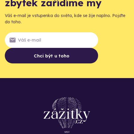
zbytek zařídíme my
Váš e-mail je vstupenka do světa, kde se žije naplno. Pojďte
do toho.
Chci být u toho