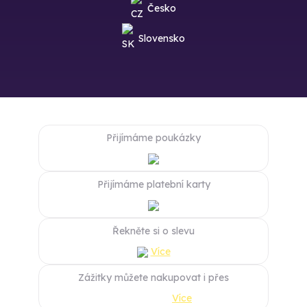
Česko
Slovensko
Přijímáme poukázky
Přijímáme platební karty
Řekněte si o slevu
Více
Zážitky můžete nakupovat i přes
Více