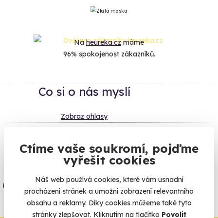
Na
heureka.cz
máme
96% spokojenost zákazníků.
Co si o nás myslí
Zobraz ohlasy
Vše umíme pojistit
Ctíme vaše soukromí, pojďme
vyřešit cookies
Jeden nikdy neví. Máme nejvyšší
Náš web používá cookies, které vám usnadní
úrazové pojištění z nabídky zážitkových
procházení stránek a umožní zobrazení relevantního
agentur.
obsahu a reklamy. Díky cookies můžeme také tyto
Vše o pojištění
stránky zlepšovat. Kliknutím na tlačítko
Povolit