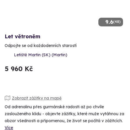
9.6
(48)
Let větroněm
Odpojte se od každodenních starostí
Letiště Martin (SK) (Martin)
5 960 Kč
Zobrazit zážitky na mapě
Od adrenalinu přes gurmánské radosti až po chvíle
zaslouženého klidu - objevte zážitky, které muže vytáhnou za
obzor všednosti a připomenou, že život se počítá v zážitcích.
Více