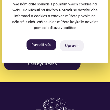
vše
nám dáte souhlas s použitím všech cookies na
Zbývá jeden krok,
webu. Po kliknutí na tlačítko
Upravit
se dozvíte více
informací o cookies a zároveň můžete povolit jen
zbytek zařídíme my
některé z nich. Váš souhlas můžete kdykoliv odvolat
pomocí odkazu v patičce.
Váš e-mail je vstupenka do světa, kde se žije naplno. Pojďte
do toho.
Povolit vše
Upravit
Chci být u toho