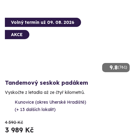
Volný termín už 09. 08. 2026
AKCE
9.8
(761)
Tandemový seskok padákem
Vyskočte z letadla až ze čtyř kilometrů.
Kunovice (okres Uherské Hradiště)
(+ 13 dalších lokalit)
4 590 Kč
3 989 Kč