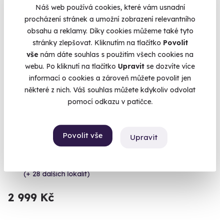
Náš web používá cookies, které vám usnadní
Volný termín už 14. 08. 2026
procházení stránek a umožní zobrazení relevantního
obsahu a reklamy. Díky cookies můžeme také tyto
stránky zlepšovat. Kliknutím na tlačítko
Povolit
vše
nám dáte souhlas s použitím všech cookies na
webu. Po kliknutí na tlačítko
Upravit
se dozvíte více
informací o cookies a zároveň můžete povolit jen
8.9
(17)
některé z nich. Váš souhlas můžete kdykoliv odvolat
pomocí odkazu v patičce.
Zážitková střelba: Zbraně z online stříleček -
11 zbraní
Povolit vše
Upravit
Vyzkoušejte si naživo zbraně, které znáte z oblíbených
stříleček!
Otrokovice - vnitřní střelnice
(+ 28 dalších lokalit)
2 999 Kč