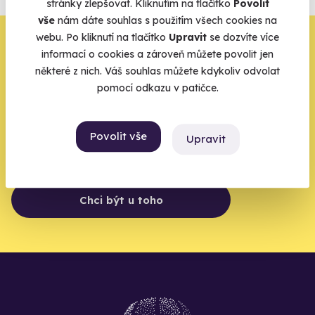
stránky zlepšovat. Kliknutím na tlačítko
Povolit
Vše o pojištění
vše
nám dáte souhlas s použitím všech cookies na
webu. Po kliknutí na tlačítko
Upravit
se dozvíte více
Zbývá jeden krok,
informací o cookies a zároveň můžete povolit jen
zbytek zařídíme my
některé z nich. Váš souhlas můžete kdykoliv odvolat
pomocí odkazu v patičce.
Váš e-mail je vstupenka do světa, kde se žije naplno. Pojďte
do toho.
Povolit vše
Upravit
Chci být u toho