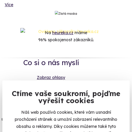
Více
Na
heureka.cz
máme
96% spokojenost zákazníků.
Co si o nás myslí
Zobraz ohlasy
Ctíme vaše soukromí, pojďme
Vše umíme pojistit
vyřešit cookies
Jeden nikdy neví. Máme nejvyšší
Náš web používá cookies, které vám usnadní
úrazové pojištění z nabídky zážitkových
procházení stránek a umožní zobrazení relevantního
obsahu a reklamy. Díky cookies můžeme také tyto
agentur.