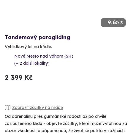
9.6
(90)
Tandemový paragliding
Vyhlídkový let na křídle.
Nové Mesto nad Váhom (SK)
(+ 2 další lokality)
2 399 Kč
Zobrazit zážitky na mapě
Od adrenalinu přes gurmánské radosti až po chvíle
zaslouženého klidu - objevte zážitky, které muže vytáhnou za
obzor všednosti a připomenou, že život se počítá v zážitcích.