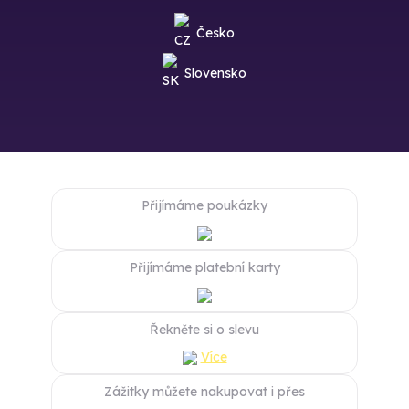
Česko
Slovensko
Přijímáme poukázky
Přijímáme platební karty
Řekněte si o slevu
Více
Zážitky můžete nakupovat i přes