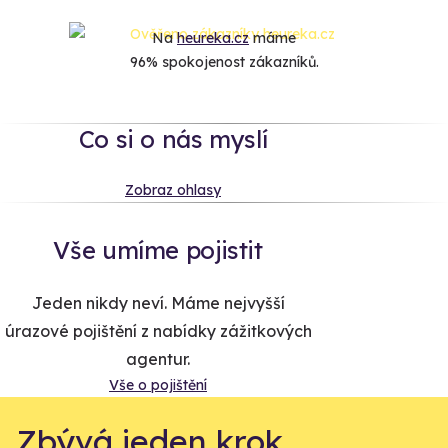
Na
heureka.cz
máme
96% spokojenost zákazníků.
Co si o nás myslí
Zobraz ohlasy
Vše umíme pojistit
Jeden nikdy neví. Máme nejvyšší
úrazové pojištění z nabídky zážitkových
agentur.
Vše o pojištění
Zbývá jeden krok,