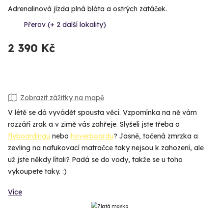
Adrenalinová jízda plná bláta a ostrých zatáček.
Přerov (+ 2 další lokality)
2 390 Kč
Zobrazit zážitky na mapě
V létě se dá vyvádět spousta věcí. Vzpomínka na ně vám
rozzáří zrak a v zimě vás zahřeje. Slyšeli jste třeba o
flyboardingu
nebo
hoverboardu
? Jasně, točená zmrzka a
zevling na nafukovací matračce taky nejsou k zahození, ale
už jste někdy lítali? Padá se do vody, takže se u toho
vykoupete taky. :)
Více