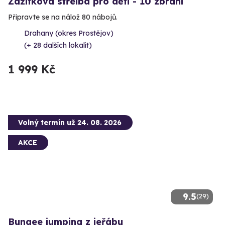
Zážitková střelba pro děti - 10 zbraní
Připravte se na nálož 80 nábojů.
Drahany (okres Prostějov)
(+ 28 dalších lokalit)
1 999 Kč
Volný termín už 24. 08. 2026
AKCE
9.5
(29)
Bungee jumping z jeřábu