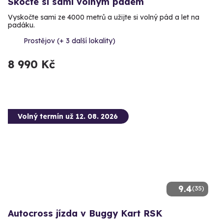
Skočte si sami volným pádem
Vyskočte sami ze 4000 metrů a užijte si volný pád a let na
padáku.
Prostějov (+ 3 další lokality)
8 990 Kč
Volný termín už 12. 08. 2026
9.4
(35)
Autocross jízda v Buggy Kart RSK