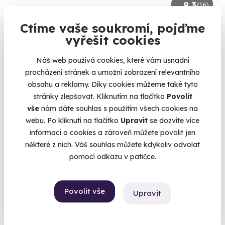
9.3
(16)
Ctíme vaše soukromí, pojďme
Tandemový seskok padákem ze 6000 m
vyřešit cookies
Vyskočte z letadla až ze šesti kilometrů.
Náš web používá cookies, které vám usnadní
Prostějov (+ 5 dalších lokalit)
procházení stránek a umožní zobrazení relevantního
9 150 Kč
obsahu a reklamy. Díky cookies můžeme také tyto
stránky zlepšovat. Kliknutím na tlačítko
Povolit
vše
nám dáte souhlas s použitím všech cookies na
webu. Po kliknutí na tlačítko
Upravit
se dozvíte více
informací o cookies a zároveň můžete povolit jen
Volný termín už 14. 08. 2026
některé z nich. Váš souhlas můžete kdykoliv odvolat
pomocí odkazu v patičce.
AKCE
Povolit vše
Upravit
9.8
(92)