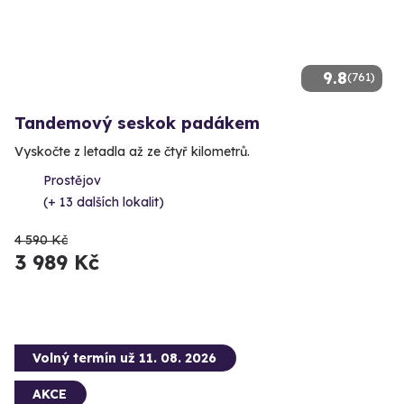
9.8
(761)
Tandemový seskok padákem
Vyskočte z letadla až ze čtyř kilometrů.
Prostějov
(+ 13 dalších lokalit)
4 590 Kč
3 989 Kč
Volný termín už 11. 08. 2026
AKCE