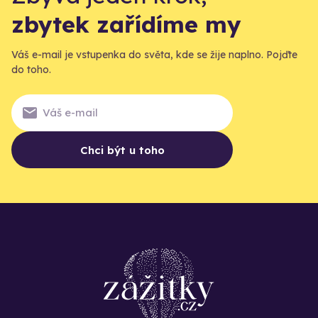
zbytek zařídíme my
Váš e-mail je vstupenka do světa, kde se žije naplno. Pojďte
do toho.
Chci být u toho