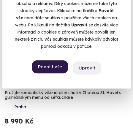
obsahu a reklamy. Díky cookies můžeme také tyto
stránky zlepšovat. Kliknutím na tlačítko
Povolit
vše
nám dáte souhlas s použitím všech cookies na
webu. Po kliknutí na tlačítko
Upravit
se dozvíte více
informací o cookies a zároveň můžete povolit jen
některé z nich. Váš souhlas můžete kdykoliv odvolat
pomocí odkazu v patičce.
8.3
(11)
Povolit vše
Upravit
Zámecký pobyt s degustačním menu a
soukromým wellness pro dva
Prožijte romantický víkend plný chutí v Chateau St. Havel s
gurmánským menu od šéfkuchaře
Praha
8 990 Kč