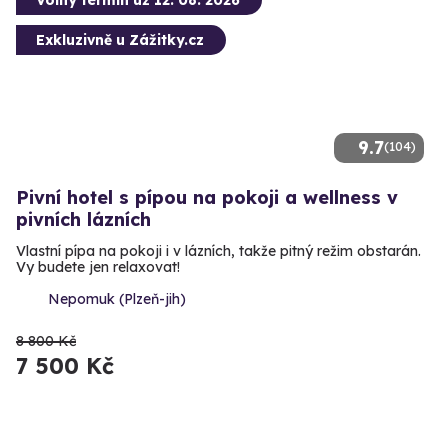
Exkluzivně u Zážitky.cz
9.7
(104)
Pivní hotel s pípou na pokoji a wellness v
pivních lázních
Vlastní pípa na pokoji i v lázních, takže pitný režim obstarán.
Vy budete jen relaxovat!
Nepomuk (Plzeň-jih)
8 800 Kč
7 500 Kč