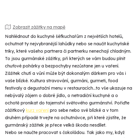
Zobrazit zážitky na mapě
Nahlédnout do kuchyně šéfkuchařům z největších hotelů,
ochutnat ty nejvybranější lahůdky nebo se naučit kuchyňské
triky, které vašeho partnera či partnerku nenechají chladným.
To jsou gurmánské zážitky, při kterých se vám budou plnit
chuťové pohárky a bezpochyby nezůstane jen u vaření.
Zážitek chutí a vůní může být dokonalým dárkem pro vás i
vaše blízké. Kultura stravování, gurmáni, gurmeti, food
festivaly a degustační menu v restauracích...to vše ukazuje na
nebývalý zájem o dobré jídlo, o netradiční kuchyně a o
ochotě pronikat do tajemství světového gurmánství. Pořiďte
zážitkový
kurz vaření
pro sebe nebo své blízké a v tom
druhém případě trvejte na ochutnávce, při které zjistíte, že
gurmánský zážitek je přece velká škoda nesdílet.
Nebo se naučte pracovat s čokoládou. Tak jako my, když