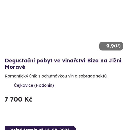
9.9
(12)
Degustační pobyt ve vinařství Bíza na Jižní
Moravě
Romantický únik s ochutnávkou vín a sabrage sektů.
Čejkovice (Hodonín)
7 700 Kč
Volný termín už 12. 08. 2026