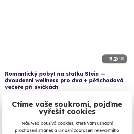
9.2
(45)
Romantický pobyt na statku Stein —
dvoudenní wellness pro dva + pětichodová
večeře při svíčkách
Užijte si exkluzivní romantiku ve dvou.
Ctíme vaše soukromí, pojďme
Cheb
vyřešit cookies
9 190 Kč
Náš web používá cookies, které vám usnadní
procházení stránek a umožní zobrazení relevantního