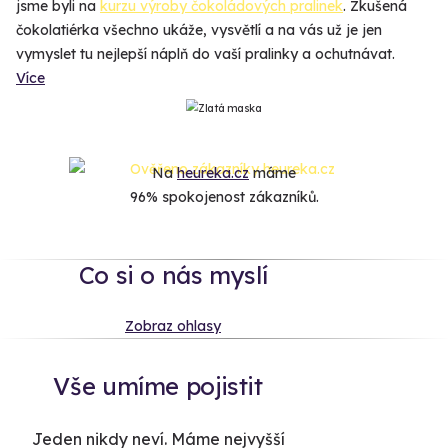
jsme byli na
kurzu výroby čokoládových pralinek
. Zkušená
čokolatiérka všechno ukáže, vysvětlí a na vás už je jen
vymyslet tu nejlepší náplň do vaší pralinky a ochutnávat.
Více
Na
heureka.cz
máme
96% spokojenost zákazníků.
Co si o nás myslí
Zobraz ohlasy
Vše umíme pojistit
Jeden nikdy neví. Máme nejvyšší