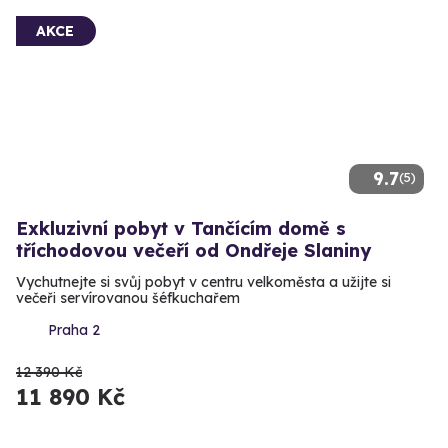
AKCE
9.7
(5)
Exkluzivní pobyt v Tančícím domě s
tříchodovou večeří od Ondřeje Slaniny
Vychutnejte si svůj pobyt v centru velkoměsta a užijte si
večeři servírovanou šéfkuchařem
Praha 2
12 390 Kč
11 890 Kč