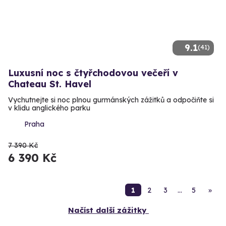
9.1
(41)
Luxusní noc s čtyřchodovou večeří v
Chateau St. Havel
Vychutnejte si noc plnou gurmánských zážitků a odpočiňte si
v klidu anglického parku
Praha
7 390 Kč
6 390 Kč
1
2
3
…
5
»
Načíst další zážitky