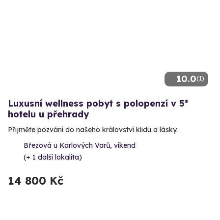
10.0
(1)
Luxusní wellness pobyt s polopenzí v 5*
hotelu u přehrady
Přijměte pozvání do našeho království klidu a lásky.
Březová u Karlových Varů, víkend
(+ 1 další lokalita)
14 800 Kč