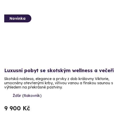
Novinka
Luxusní pobyt se skotským wellness a večeří
Skotská noblesa, elegance a prvky z dob královny Viktorie,
umocněny otevřenými krby, vířivou vanou a finskou saunou s
výhledem na překrásné pastviny.
Žďár (Rakovník)
9 900 Kč