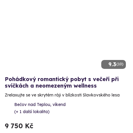
9.3
(10)
Pohádkový romantický pobyt s večeří při
svíčkách a neomezeným wellness
Zrelaxujte se ve skrytém ráji v blízkosti Slavkovského lesa
Bečov nad Teplou, víkend
(+ 1 další lokalita)
9 750 Kč