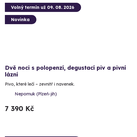
Volný termín už 09. 08. 2026
Novinka
Dvě noci s polopenzí, degustací piv a pivní
lázní
Pivo, které lečí – zevnitř i navenek.
Nepomuk (Plzeň-jih)
7 390 Kč