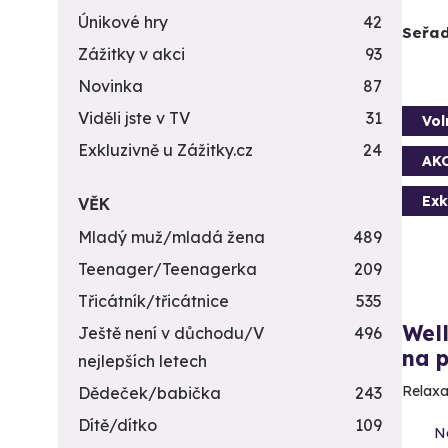
Únikové hry
42
Seřad
Zážitky v akci
93
Novinka
87
Viděli jste v TV
31
Vol
Exkluzivně u Zážitky.cz
24
AK
Exk
VĚK
Mladý muž/mladá žena
489
Teenager/Teenagerka
209
Třicátník/třicátnice
535
Well
Ještě není v důchodu/V
496
na p
nejlepších letech
Relaxa
Dědeček/babička
243
Dítě/dítko
109
N