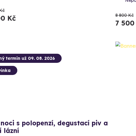
Nepo
Kč
8 800 Kč
00 Kč
7 500
ný termín už 09. 08. 2026
inka
noci s polopenzí, degustací piv a
í lázní