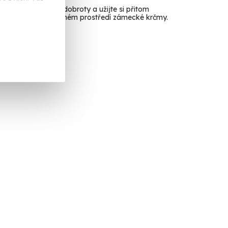
nosit na stůl samé dobroty a užijte si přitom
ou večeři v jedinečném prostředí zámecké krčmy.
oh (Rokycany)
 Kč