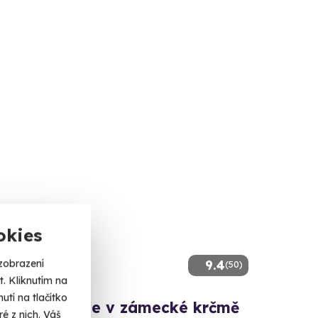
okies
9.4
zobrazení
(50)
. Kliknutím na
tí na tlačítko
tická večeře v zámecké krčmě
é z nich. Váš