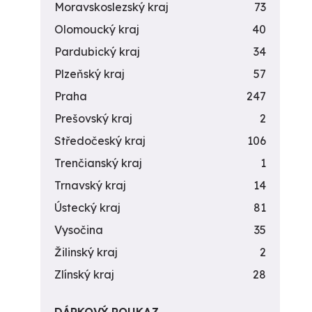
Moravskoslezský kraj
73
Olomoucký kraj
40
Pardubický kraj
34
Plzeňský kraj
57
Praha
247
Prešovský kraj
2
Středočeský kraj
106
Trenčianský kraj
1
Trnavský kraj
14
Ústecký kraj
81
Vysočina
35
Žilinský kraj
2
Zlínský kraj
28