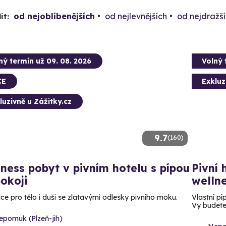
od nejoblíbenějších
od nejlevnějších
od nejdražš
it:
ný termín už 09. 08. 2026
Volný 
CE
Exkluz
luzivně u Zážitky.cz
9.7
(160)
ness pobyt v pivním hotelu s pípou
Pivní 
okoji
wellne
ce pro tělo i duši se zlatavými odlesky pivního moku.
Vlastní pí
Vy budete
epomuk (Plzeň-jih)