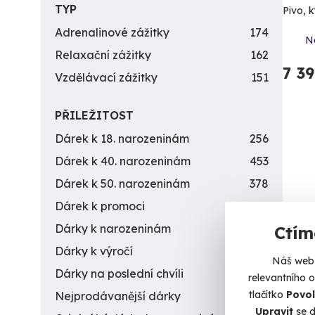
TYP
Pivo, k
Adrenalinové zážitky
174
N
Relaxační zážitky
162
7 3
Vzdělávací zážitky
151
PŘILEŽITOST
Dárek k 18. narozeninám
256
Dárek k 40. narozeninám
453
Dárek k 50. narozeninám
378
Dárek k promoci
245
Dárky k narozeninám
551
Ctím
Dárky k výročí
294
Náš web 
Dárky na poslední chvíli
450
relevantního 
tlačítko
Povol
Nejprodávanější dárky
56
Pivn
Upravit
se d