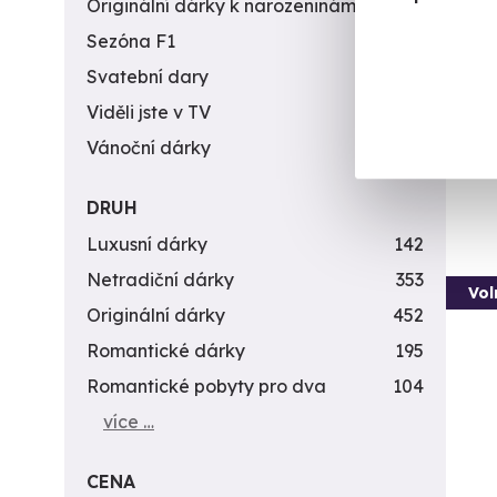
Originální dárky k narozeninám
422
Piv
Sezóna F1
4
Nechte
odejdě
Svatební dary
196
Viděli jste v TV
31
N
Vánoční dárky
311
3 3
DRUH
Luxusní dárky
142
Netradiční dárky
353
Vol
Originální dárky
452
Romantické dárky
195
Romantické pobyty pro dva
104
více …
CENA