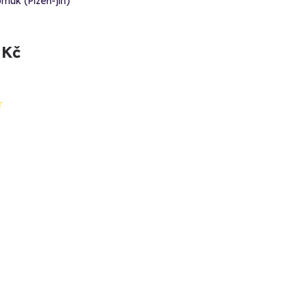
muk (Plzeň-jih)
 Kč