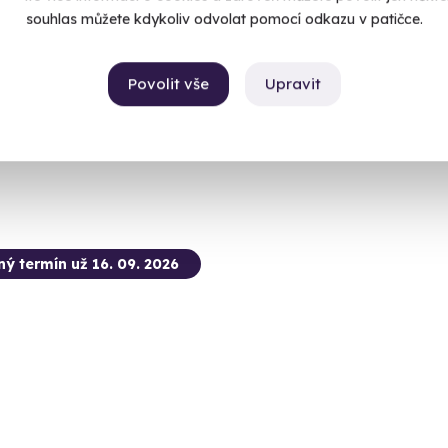
ovaru Zlatá kráva
Nechte si 
souhlas můžete kdykoliv odvolat pomocí odkazu v patičce.
romantick
 se omámit opojnou vůní piva z půllitru i z vany a
te jako nový člověk!
Zbir
Povolit vše
Upravit
epomuk (Plzeň-jih)
2 650
00 Kč
ný termín už 16. 09. 2026