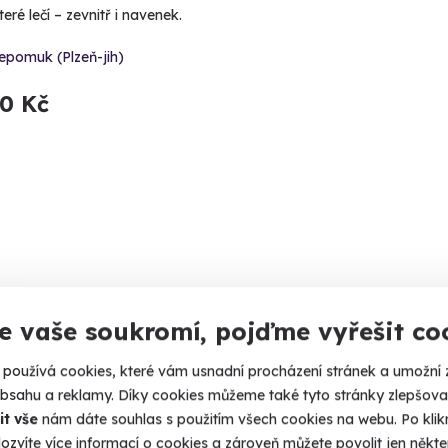
teré lečí – zevnitř i navenek.
epomuk (Plzeň-jih)
90 Kč
e vaše soukromí, pojďme vyřešit co
9.6
používá cookies, které vám usnadní procházení stránek a umožní 
(83)
obsahu a reklamy. Díky cookies můžeme také tyto stránky zlepšovat
it vše
nám dáte souhlas s použitím všech cookies na webu. Po kliknu
í lázně s degustačním menu v
Roman
ozvíte více informací o cookies a zároveň můžete povolit jen někter