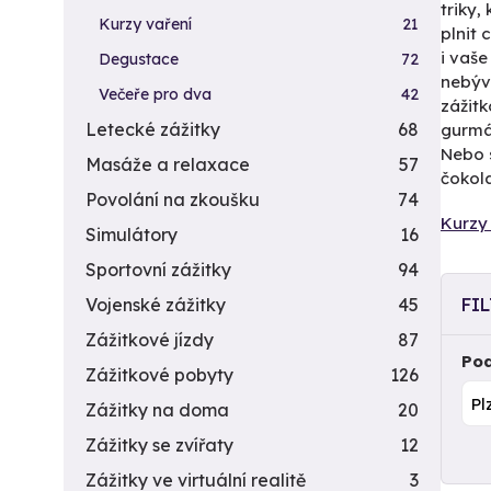
triky,
Kurzy vaření
21
plnit
i vaše
Degustace
72
nebýva
Večeře pro dva
42
zážit
Letecké zážitky
68
gurmán
Nebo 
Masáže a relaxace
57
čokola
Povolání na zkoušku
74
Kurzy 
Simulátory
16
Sportovní zážitky
94
Vojenské zážitky
45
FI
Zážitkové jízdy
87
Pod
Zážitkové pobyty
126
Zážitky na doma
20
Zážitky se zvířaty
12
Zážitky ve virtuální realitě
3