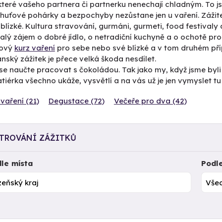
 které vašeho partnera či partnerku nenechají chladným. To 
 chuťové pohárky a bezpochyby nezůstane jen u vaření. Záži
 blízké. Kultura stravování, gurmáni, gurmeti, food festivaly
lý zájem o dobré jídlo, o netradiční kuchyně a o ochotě pr
kový
kurz vaření
pro sebe nebo své blízké a v tom druhém přípa
ský zážitek je přece velká škoda nesdílet.
se naučte pracovat s čokoládou. Tak jako my, když jsme byl
tiérka všechno ukáže, vysvětlí a na vás už je jen vymyslet t
vaření (21)
Degustace (72)
Večeře pro dva (42)
LTROVÁNÍ ZÁŽITKŮ
le místa
Podl