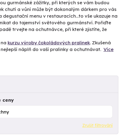
jsou gurmánské zážitky, při kterých se vám budou
tek chutí a vůní může být dokonalým dárkem pro vás
 a degustační menu v restauracích...to vše ukazuje na
onikat do tajemství světového gurmánství. Pořiďte
dě trvejte na ochutnávce, při které zjistíte, že
i na
kurzu výroby čokoládových pralinek
. Zkušená
u nejlepší náplň do vaší pralinky a ochutnávat.
Více
e ceny
Zrušit filtrování