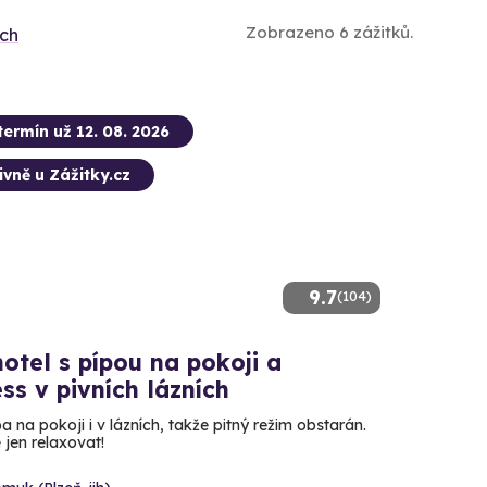
Zobrazeno 6 zážitků.
ích
termín už 12. 08. 2026
ivně u Zážitky.cz
9.7
(104)
hotel s pípou na pokoji a
ss v pivních lázních
pa na pokoji i v lázních, takže pitný režim obstarán.
 jen relaxovat!