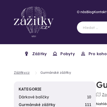
O nás
Blog
Kontakt
Zážitky
Pobyty
Pro koho
Zážitky.cz
Gurmánské zážitky
Gu
KATEGORIE
Zo
Dárkové balíčky
10
Nahlé
Gurmánské zážitky
111