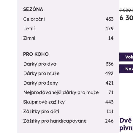
SEZÓNA
7 000 
6 3
Celoroční
433
Letní
179
Zimní
14
PRO KOHO
Vol
Dárky pro dva
336
Nov
Dárky pro muže
492
Dárky pro ženy
421
Nejprodávanější dárky pro muže
71
Skupinové zážitky
443
Zážitky pro děti
111
Dvě 
Zážitky pro handicapované
246
pivn