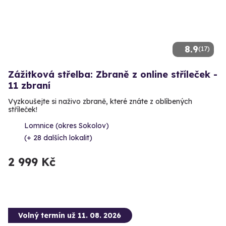
8.9
(17)
Zážitková střelba: Zbraně z online stříleček -
11 zbraní
Vyzkoušejte si naživo zbraně, které znáte z oblíbených
stříleček!
Lomnice (okres Sokolov)
(+ 28 dalších lokalit)
2 999 Kč
Volný termín už 11. 08. 2026