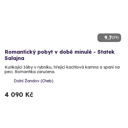
9.7
(29)
Romantický pobyt v době minulé - Statek
Salajna
Kuňkající žáby v rybníku, hřející kachlová kamna a spaní na
peci. Romantika zaručena.
Dolní Žandov (Cheb)
4 090 Kč