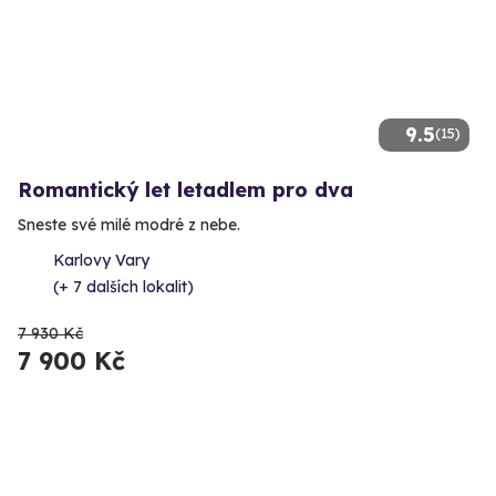
9.5
(15)
Romantický let letadlem pro dva
Sneste své milé modré z nebe.
Karlovy Vary
(+ 7 dalších lokalit)
7 930 Kč
7 900 Kč