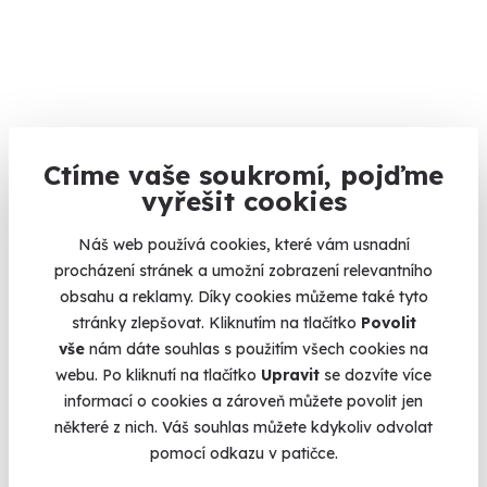
9.5
(123)
Ctíme vaše soukromí, pojďme
vyřešit cookies
Masáž horkou čokoládou
Zažijte čokoládový pocit na celém těle.
Náš web používá cookies, které vám usnadní
Karlovy Vary
procházení stránek a umožní zobrazení relevantního
(+ 10 dalších lokalit)
obsahu a reklamy. Díky cookies můžeme také tyto
stránky zlepšovat. Kliknutím na tlačítko
Povolit
1 900 Kč
vše
nám dáte souhlas s použitím všech cookies na
webu. Po kliknutí na tlačítko
Upravit
se dozvíte více
informací o cookies a zároveň můžete povolit jen
některé z nich. Váš souhlas můžete kdykoliv odvolat
pomocí odkazu v patičce.