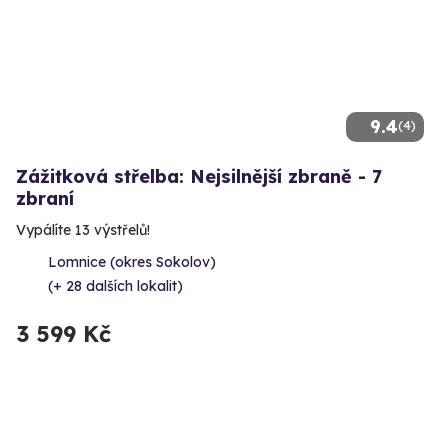
9.4
(4)
Zážitková střelba: Nejsilnější zbraně - 7
zbraní
Vypálíte 13 výstřelů!
Lomnice (okres Sokolov)
(+ 28 dalších lokalit)
3 599 Kč