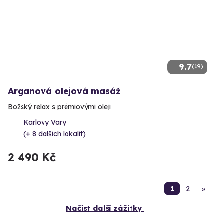
9.7
(19)
Arganová olejová masáž
Božský relax s prémiovými oleji
Karlovy Vary
(+ 8 dalších lokalit)
2 490 Kč
1
2
»
Načíst další zážitky