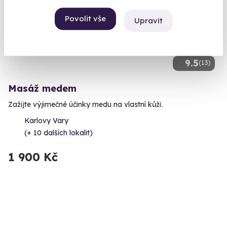
Povolit vše
Upravit
9.5
(13)
Masáž medem
Zažijte výjimečné účinky medu na vlastní kůži.
Karlovy Vary
(+ 10 dalších lokalit)
1 900 Kč