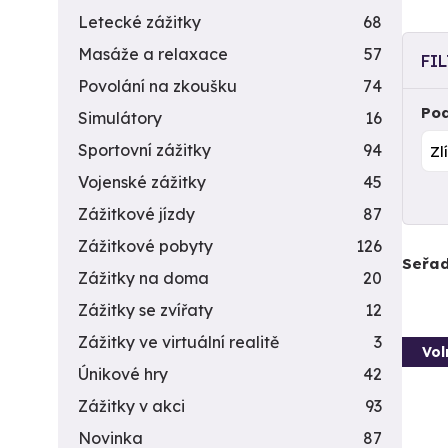
Letecké zážitky
68
Masáže a relaxace
57
FI
Povolání na zkoušku
74
Pod
Simulátory
16
Sportovní zážitky
94
Vojenské zážitky
45
Zážitkové jízdy
87
Zážitkové pobyty
126
Seřad
Zážitky na doma
20
Zážitky se zvířaty
12
Zážitky ve virtuální realitě
3
Vol
Únikové hry
42
Zážitky v akci
93
Novinka
87