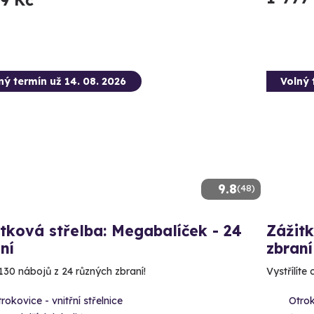
89 Kč
ný termín už 14. 08. 2026
Volný 
9.8
(48)
tková střelba: Megabalíček - 24
Zážitk
ní
zbraní
130 nábojů z 24 různých zbraní!
Vystřílíte
rokovice - vnitřní střelnice
Otrok