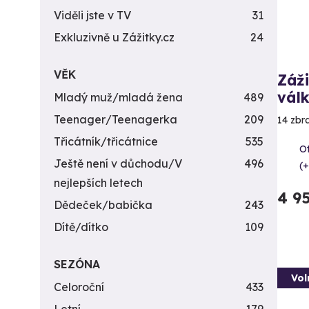
Viděli jste v TV
31
Exkluzivně u Zážitky.cz
24
VĚK
Záži
vál
Mladý muž/mladá žena
489
Teenager/Teenagerka
209
14 zbr
Třicátník/třicátnice
535
Ot
Ještě není v důchodu/V
496
(+
nejlepších letech
4 9
Dědeček/babička
243
Dítě/dítko
109
SEZÓNA
Vol
Celoroční
433