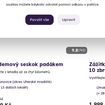
souhlas můžete kdykoliv odvolat pomocí odkazu v patičce.
ný termín už 08. 08. 2026
Volný 
Povolit vše
Upravit
CE
9.8
(761)
demový seskok padákem
Zážitk
10 zbr
e z letadla až ze čtyř kilometrů.
Vystřílejt
unovice (okres Uherské Hradiště)
 13 dalších lokalit)
Otrok
(+ 28
Kč
1 999