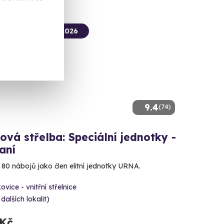
termín už 12. 08. 2026
9.4
(74)
ová střelba: Speciální jednotky -
aní
e 80 nábojů jako člen elitní jednotky URNA.
ovice - vnitřní střelnice
 dalších lokalit)
 Kč