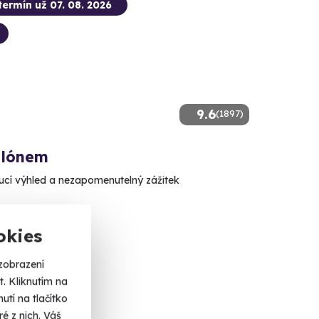
termín už 07. 08. 2026
9.6
(1897)
alónem
cí výhled a nezapomenutelný zážitek
ěříž
 dalších lokalit)
okies
zobrazení
 Kč
. Kliknutím na
tí na tlačítko
é z nich. Váš