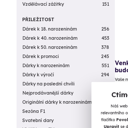
Vzdělávací zážitky
151
PŘILEŽITOST
Dárek k 18. narozeninám
256
Dárek k 40. narozeninám
453
Dárek k 50. narozeninám
378
Dárek k promoci
245
Venk
Dárky k narozeninám
551
bud
Dárky k výročí
294
Vaše m
Dárky na poslední chvíli
450
Zl
Nejprodávanější dárky
56
Ctím
Originální dárky k narozeninám
422
1 1
Náš web 
Sezóna F1
4
relevantního 
tlačítko
Povol
Svatební dary
196
Upravit
se d