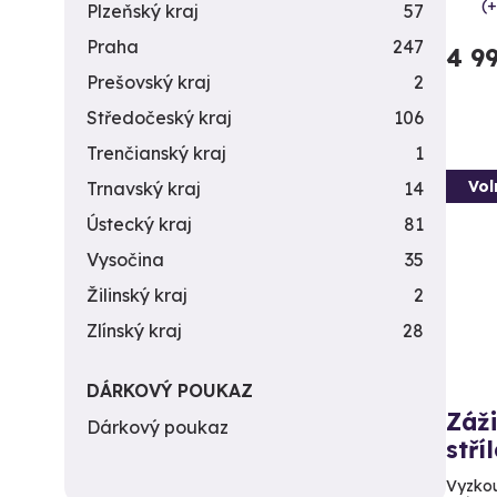
(+
Plzeňský kraj
57
Praha
247
4 9
Prešovský kraj
2
Středočeský kraj
106
Trenčianský kraj
1
Vol
Trnavský kraj
14
Ústecký kraj
81
Vysočina
35
Žilinský kraj
2
Zlínský kraj
28
DÁRKOVÝ POUKAZ
Záži
Dárkový poukaz
stří
Vyzkou