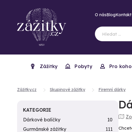
O nás
Blog
Kontakt
Zážitky
Pobyty
Pro koho
Zážitky.cz
Skupinové zážitky
Firemní dárky
Dá
KATEGORIE
Zo
Dárkové balíčky
10
Chcet
Gurmánské zážitky
111