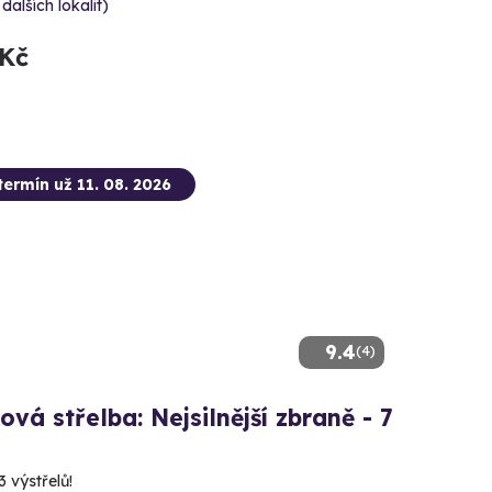
 dalších lokalit)
 Kč
termín už 11. 08. 2026
9.4
(4)
ová střelba: Nejsilnější zbraně - 7
3 výstřelů!