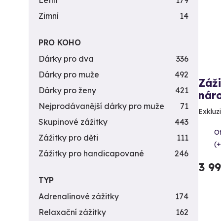
Letní
179
Zimní
14
PRO KOHO
Dárky pro dva
336
Dárky pro muže
492
Záži
Dárky pro ženy
421
náro
Nejprodávanější dárky pro muže
71
Exkluzi
Skupinové zážitky
443
Ot
Zážitky pro děti
111
(+
Zážitky pro handicapované
246
3 9
TYP
Adrenalinové zážitky
174
Relaxační zážitky
162