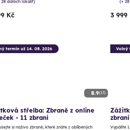
 28 dalších lokalit)
(+ 28
99 Kč
3 999
ný termín už 14. 08. 2026
Volný 
8.9
(17)
tková střelba: Zbraně z online
Zážitk
leček - 11 zbraní
zbraní
šejte si naživo zbraně, které znáte z oblíbených
Vypálíte 1