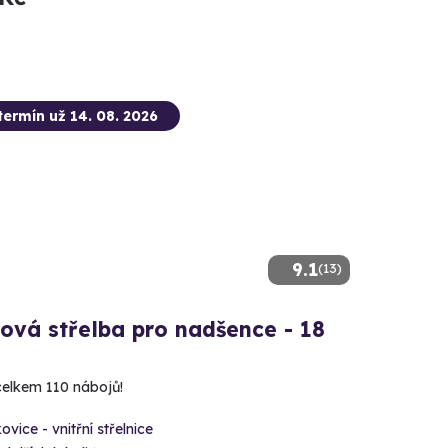
termín už 14. 08. 2026
9.1
(13)
ová střelba pro nadšence - 18
 celkem 110 nábojů!
ovice - vnitřní střelnice