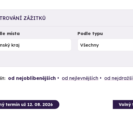
LTROVÁNÍ ZÁŽITKŮ
le místa
Podle typu
od nejoblíbenějších
od nejlevnějších
od nejdražš
it:
ný termín už 12. 08. 2026
Volný 