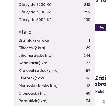
3 9
Dárky do 2500 Kč
215
Dárky do 3000 Kč
252
Dárky do 5000 Kč
400
Vol
MÍSTO
Bratislavský kraj
1
Jihočeský kraj
69
Jihomoravský kraj
144
Karlovarský kraj
63
Královehradecký kraj
57
Záži
Liberecký kraj
26
zbra
Moravskoslezský kraj
73
Nálož 
Olomoucký kraj
40
Pardubický kraj
34
Ot