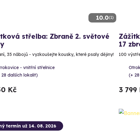
10.0
(1)
tková střelba: Zbraně 2. světové
Zážitk
ky
17 zbr
aní, 35 nábojů - vyzkoušejte kousky, které psaly dějiny!
100 výstře
rokovice - vnitřní střelnice
Otrok
 28 dalších lokalit)
(+ 28
50 Kč
3 799
ný termín už 14. 08. 2026