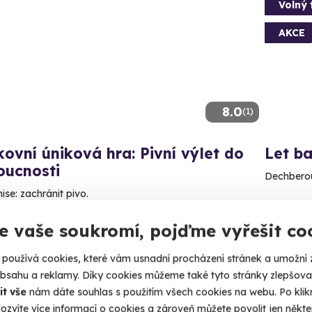
Volný 
AKCE
8.0
(1)
ovní úniková hra: Pivní výlet do
Let b
oucnosti
Dechberou
ise: zachránit pivo.
Krom
(+ 40
ín (+ 12 dalších lokalit)
e vaše soukromí, pojďme vyřešit co
90 Kč
3 490 Kč
používá cookies, které vám usnadní procházení stránek a umožní 
2 590
obsahu a reklamy. Díky cookies můžeme také tyto stránky zlepšovat
it vše
nám dáte souhlas s použitím všech cookies na webu. Po kliknu
ozvíte více informací o cookies a zároveň můžete povolit jen někter