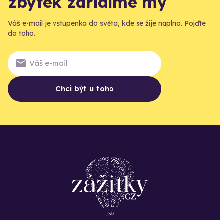
zbytek zařídíme my
Váš e-mail je vstupenka do světa, kde se žije naplno. Pojďte
do toho.
Chci být u toho