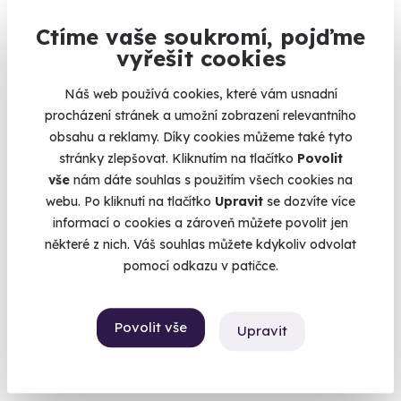
10.0
(6)
Ctíme vaše soukromí, pojďme
vyřešit cookies
Jízda v Dodge Challenger
Náš web používá cookies, které vám usnadní
Zelenočerný americký muscle car k vašim službám
procházení stránek a umožní zobrazení relevantního
Plačice (okres Hradec Králové)
obsahu a reklamy. Díky cookies můžeme také tyto
(+ 6 dalších lokalit)
stránky zlepšovat. Kliknutím na tlačítko
Povolit
vše
nám dáte souhlas s použitím všech cookies na
1 399 Kč
webu. Po kliknutí na tlačítko
Upravit
se dozvíte více
informací o cookies a zároveň můžete povolit jen
některé z nich. Váš souhlas můžete kdykoliv odvolat
pomocí odkazu v patičce.
Volný termín už 15. 08. 2026
Povolit vše
Upravit