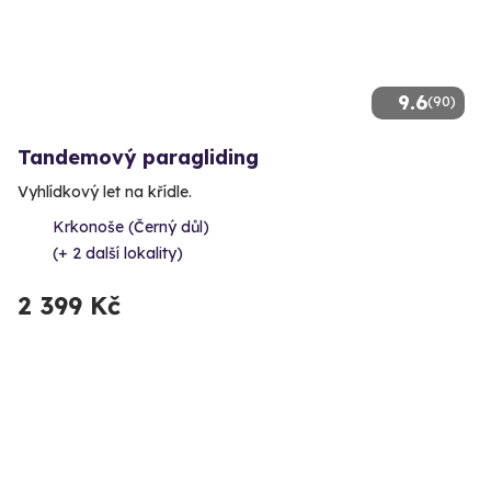
9.6
(90)
Tandemový paragliding
Vyhlídkový let na křídle.
Krkonoše (Černý důl)
(+ 2 další lokality)
2 399 Kč