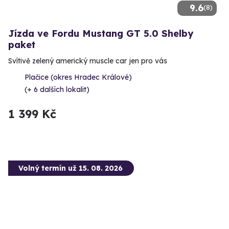
9.6
(8)
Jízda ve Fordu Mustang GT 5.0 Shelby
paket
Svítivě zelený americký muscle car jen pro vás
Plačice (okres Hradec Králové)
(+ 6 dalších lokalit)
1 399 Kč
Volný termín už 15. 08. 2026