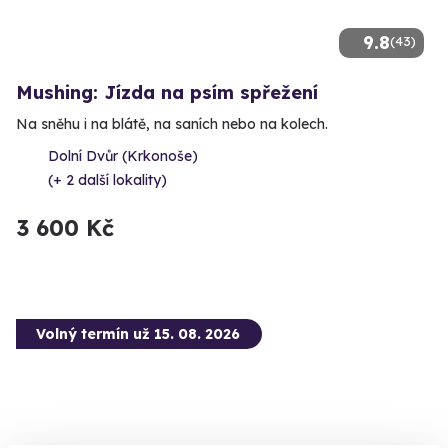
9.8
(43)
Mushing: Jízda na psím spřežení
Na sněhu i na blátě, na saních nebo na kolech.
Dolní Dvůr (Krkonoše)
(+ 2 další lokality)
3 600 Kč
Volný termín už 15. 08. 2026