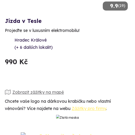
9.9
(19)
Jízda v Tesle
Projeďte se v luxusním elektromobilu!
Hradec Králové
(+ 6 dalších lokalit)
990 Kč
Zobrazit zážitky na mapě
Chcete vaše logo na dárkovou krabičku nebo vlastní
věnování? Více najdete na webu
Zážitky pro firmy
.