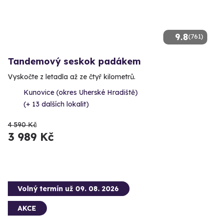
9.8
(761)
Tandemový seskok padákem
Vyskočte z letadla až ze čtyř kilometrů.
Kunovice (okres Uherské Hradiště)
(+ 13 dalších lokalit)
4 590 Kč
3 989 Kč
Volný termín už 09. 08. 2026
AKCE