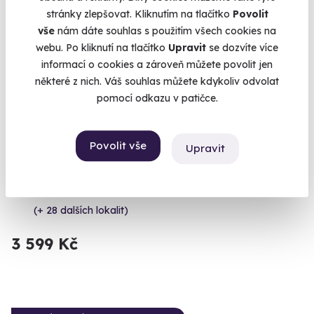
stránky zlepšovat. Kliknutím na tlačítko
Povolit
vše
nám dáte souhlas s použitím všech cookies na
webu. Po kliknutí na tlačítko
Upravit
se dozvíte více
informací o cookies a zároveň můžete povolit jen
některé z nich. Váš souhlas můžete kdykoliv odvolat
9.4
pomocí odkazu v patičce.
(4)
Zážitková střelba: Nejsilnější zbraně - 7
Povolit vše
zbraní
Upravit
Vypálíte 13 výstřelů!
Otrokovice - vnitřní střelnice
(+ 28 dalších lokalit)
3 599 Kč