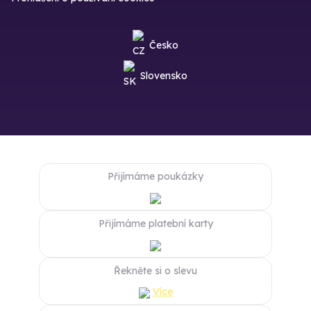
Česko
Slovensko
Přijímáme poukázky
Přijímáme platební karty
Řekněte si o slevu
Více