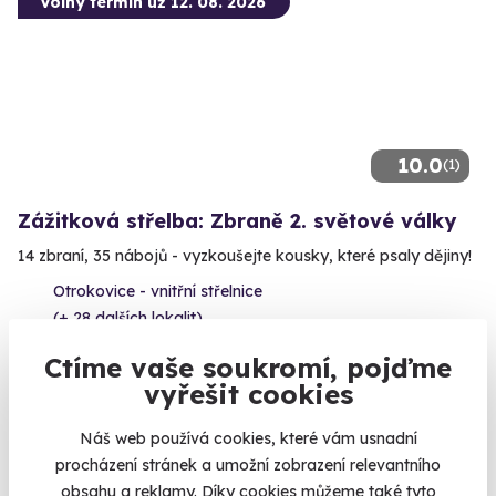
Volný termín už 12. 08. 2026
10.0
(1)
Zážitková střelba: Zbraně 2. světové války
14 zbraní, 35 nábojů - vyzkoušejte kousky, které psaly dějiny!
Otrokovice - vnitřní střelnice
(+ 28 dalších lokalit)
Ctíme vaše soukromí, pojďme
4 950 Kč
vyřešit cookies
Náš web používá cookies, které vám usnadní
procházení stránek a umožní zobrazení relevantního
Volný termín už 11. 08. 2026
obsahu a reklamy. Díky cookies můžeme také tyto