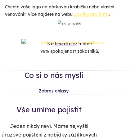
Chcete vaše logo na dárkovou krabičku nebo vlastní
věnování? Více najdete na webu
Zážitky pro firmy
.
Na
heureka.cz
máme
96% spokojenost zákazníků.
Co si o nás myslí
Zobraz ohlasy
Vše umíme pojistit
Jeden nikdy neví. Máme nejvyšší
úrazové pojištění z nabídky zážitkových