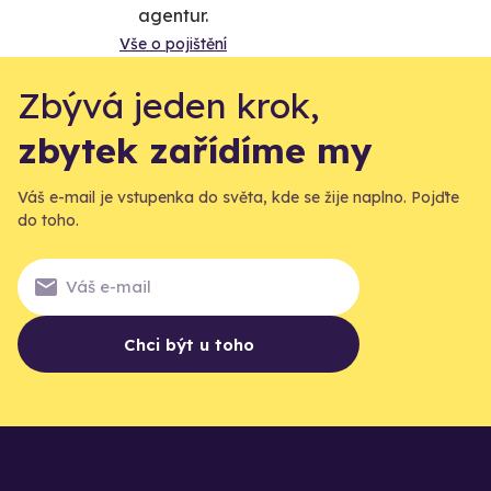
agentur.
Vše o pojištění
Zbývá jeden krok,
zbytek zařídíme my
Váš e-mail je vstupenka do světa, kde se žije naplno. Pojďte
do toho.
Chci být u toho