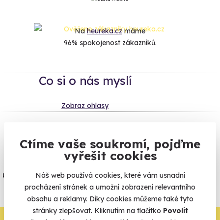
Na
heureka.cz
máme
96% spokojenost zákazníků.
Co si o nás myslí
Zobraz ohlasy
Vše umíme pojistit
Ctíme vaše soukromí, pojďme
vyřešit cookies
Jeden nikdy neví. Máme nejvyšší
úrazové pojištění z nabídky zážitkových
Náš web používá cookies, které vám usnadní
procházení stránek a umožní zobrazení relevantního
agentur.
obsahu a reklamy. Díky cookies můžeme také tyto
Vše o pojištění
stránky zlepšovat. Kliknutím na tlačítko
Povolit