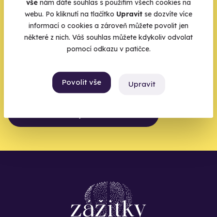
vše
nám dáte souhlas s použitím všech cookies na
Zbývá jeden krok,
webu. Po kliknutí na tlačítko
Upravit
se dozvíte více
zbytek zařídíme my
informací o cookies a zároveň můžete povolit jen
některé z nich. Váš souhlas můžete kdykoliv odvolat
pomocí odkazu v patičce.
Váš e-mail je vstupenka do světa, kde se žije naplno. Pojďte
do toho.
Povolit vše
Upravit
Chci být u toho