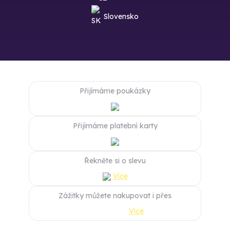
Slovensko
Přijímáme poukázky
Přijímáme platební karty
Řekněte si o slevu
Více
Zážitky můžete nakupovat i přes
Více