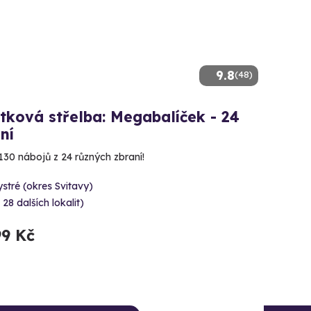
9.8
(48)
tková střelba: Megabalíček - 24
ní
130 nábojů z 24 různých zbraní!
stré (okres Svitavy)
 28 dalších lokalit)
99 Kč