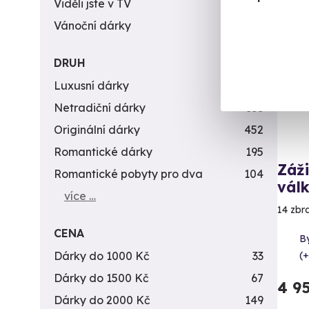
Viděli jste v TV
31
Vol
Vánoční dárky
311
DRUH
Luxusní dárky
142
Netradiční dárky
353
Originální dárky
452
Romantické dárky
195
Záži
Romantické pobyty pro dva
104
vál
více …
14 zbr
CENA
By
Dárky do 1000 Kč
33
(+
Dárky do 1500 Kč
67
4 9
Dárky do 2000 Kč
149