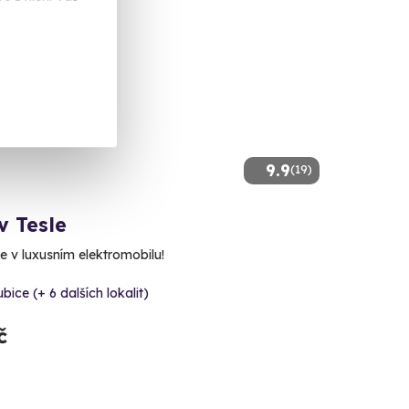
9.9
(19)
v Tesle
e v luxusním elektromobilu!
bice (+ 6 dalších lokalit)
č