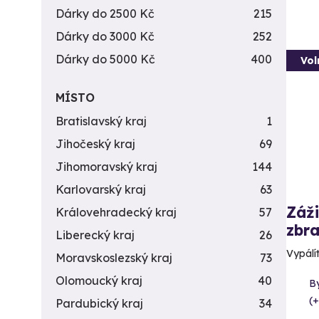
Dárky do 2500 Kč
215
Dárky do 3000 Kč
252
Dárky do 5000 Kč
400
Vol
MÍSTO
Bratislavský kraj
1
Jihočeský kraj
69
Jihomoravský kraj
144
Karlovarský kraj
63
Záži
Královehradecký kraj
57
zbra
Liberecký kraj
26
Vypálít
Moravskoslezský kraj
73
Olomoucký kraj
40
By
(+
Pardubický kraj
34