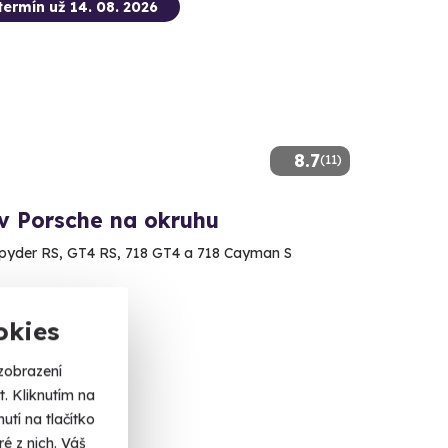
termín už 14. 08. 2026
8.7
(11)
 v Porsche na okruhu
pyder RS, GT4 RS, 718 GT4 a 718 Cayman S
ké Mýto
alší lokality)
okies
 Kč
zobrazení
. Kliknutím na
tí na tlačítko
é z nich. Váš