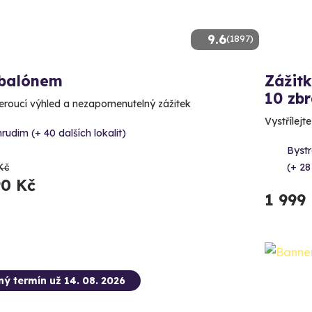
9.6
(1897)
 balónem
Zážitk
10 zbr
roucí výhled a nezapomenutelný zážitek
Vystřílejt
rudim (+ 40 dalších lokalit)
Bystr
Kč
(+ 28
90 Kč
1 999
ný termín už 14. 08. 2026