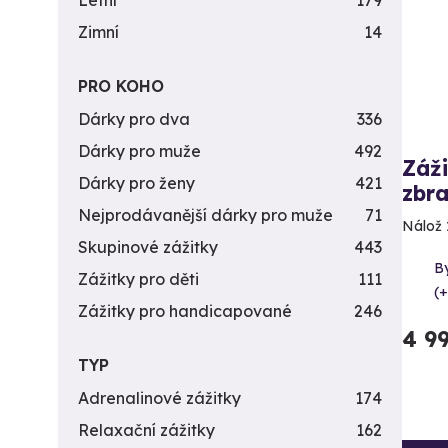
Letní
179
Zimní
14
PRO KOHO
Dárky pro dva
336
Dárky pro muže
492
Záži
Dárky pro ženy
421
zbra
Nejprodávanější dárky pro muže
71
Nálož 
Skupinové zážitky
443
By
Zážitky pro děti
111
(+
Zážitky pro handicapované
246
4 9
TYP
Adrenalinové zážitky
174
Relaxační zážitky
162