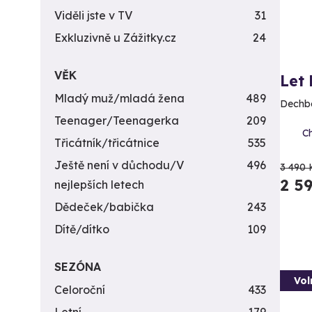
Viděli jste v TV
31
Exkluzivně u Zážitky.cz
24
VĚK
Let
Mladý muž/mladá žena
489
Dechbe
Teenager/Teenagerka
209
Ch
Třicátník/třicátnice
535
Ještě není v důchodu/V
496
3 490 
2 5
nejlepších letech
Dědeček/babička
243
Dítě/dítko
109
SEZÓNA
Vol
Celoroční
433