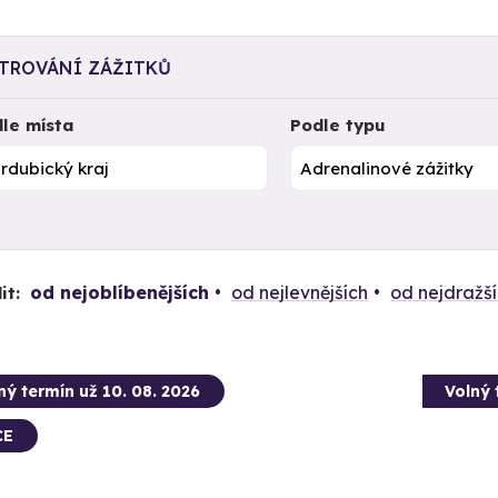
LTROVÁNÍ ZÁŽITKŮ
le místa
Podle typu
od nejoblíbenějších
od nejlevnějších
od nejdražš
it:
ný termín už 10. 08. 2026
Volný 
CE