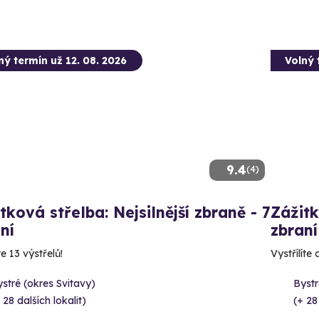
ný termín už 12. 08. 2026
Volný 
9.4
(4)
tková střelba: Nejsilnější zbraně - 7
Zážitk
ní
zbraní
e 13 výstřelů!
Vystřílíte
stré (okres Svitavy)
Bystr
 28 dalších lokalit)
(+ 28