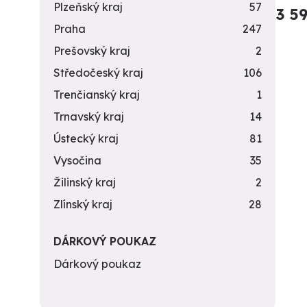
Plzeňský kraj
57
3 5
Praha
247
Prešovský kraj
2
Středočeský kraj
106
Trenčianský kraj
1
Trnavský kraj
14
Ústecký kraj
81
Vysočina
35
Žilinský kraj
2
Zlínský kraj
28
DÁRKOVÝ POUKAZ
Dárkový poukaz