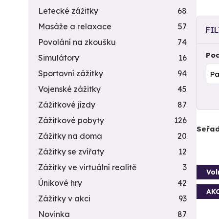
Letecké zážitky
68
Masáže a relaxace
57
FI
Povolání na zkoušku
74
Pod
Simulátory
16
Sportovní zážitky
94
Vojenské zážitky
45
Zážitkové jízdy
87
Zážitkové pobyty
126
Seřad
Zážitky na doma
20
Zážitky se zvířaty
12
Zážitky ve virtuální realitě
3
Vol
Únikové hry
42
AK
Zážitky v akci
93
Novinka
87