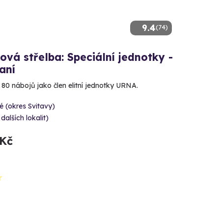
9.4
(74)
ová střelba: Speciální jednotky -
aní
e 80 nábojů jako člen elitní jednotky URNA.
é (okres Svitavy)
 dalších lokalit)
 Kč