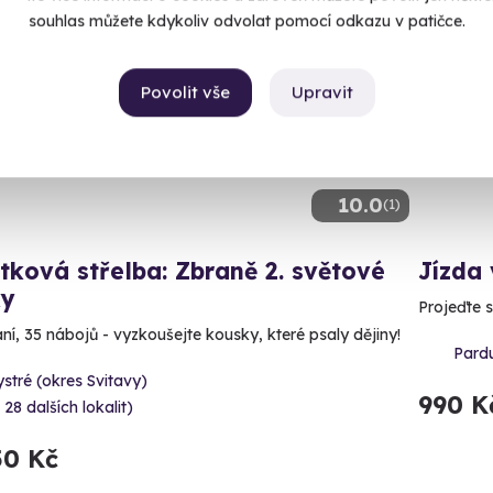
souhlas můžete kdykoliv odvolat pomocí odkazu v patičce.
ný termín už 12. 08. 2026
Povolit vše
Upravit
10.0
(1)
tková střelba: Zbraně 2. světové
Jízda 
ky
Projeďte s
aní, 35 nábojů - vyzkoušejte kousky, které psaly dějiny!
Pardu
stré (okres Svitavy)
990 K
 28 dalších lokalit)
50 Kč