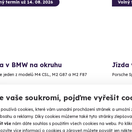
ný termín už 14. 08. 2026
Volný 
da v BMW na okruhu
Jízda
e jeden z modelů M4 CSL, M2 G87 a M2 F87
Porsche S
ysoké Mýto
Vyso
 4 další lokality)
(+ 4 d
e vaše soukromí, pojďme vyřešit co
90 Kč
1 990
používá cookies, které vám usnadní procházení stránek a umožní 
obsahu a reklamy. Díky cookies můžeme také tyto stránky zlepšovat
it vše
nám dáte souhlas s použitím všech cookies na webu. Po kliknu
ozvíte více informací o cookies a zároveň můžete povolit jen někter