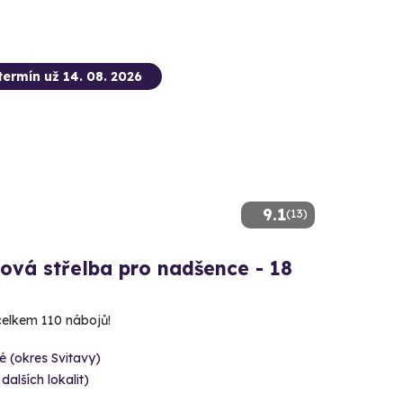
termín už 14. 08. 2026
9.1
(13)
ová střelba pro nadšence - 18
 celkem 110 nábojů!
é (okres Svitavy)
 dalších lokalit)