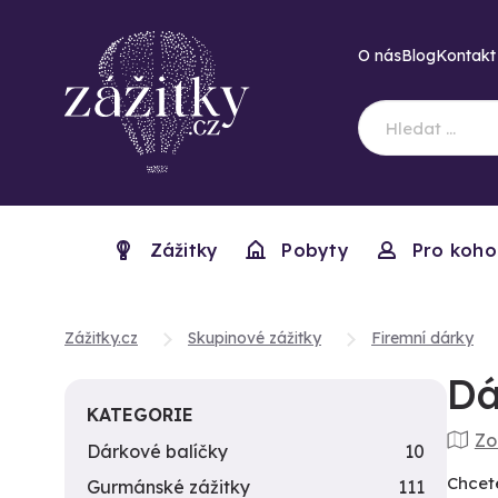
O nás
Blog
Kontakt
Zážitky
Pobyty
Pro koho
Zážitky.cz
Skupinové zážitky
Firemní dárky
Dá
KATEGORIE
Zo
Dárkové balíčky
10
Chcet
Gurmánské zážitky
111