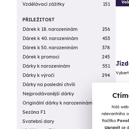
Vol
Vzdělávací zážitky
151
PŘILEŽITOST
Dárek k 18. narozeninám
256
Dárek k 40. narozeninám
453
Dárek k 50. narozeninám
378
Dárek k promoci
245
Jíz
Dárky k narozeninám
551
Vybert
Dárky k výročí
294
Dárky na poslední chvíli
450
V
(+
Nejprodávanější dárky
56
Ctím
Originální dárky k narozeninám
422
1 6
Náš web 
Sezóna F1
4
relevantního 
tlačítko
Povol
Svatební dary
196
Upravit
se d