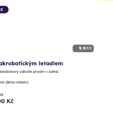
CE
9.9
(53)
 akrobatickým letadlem
bezáchovy odložte prosím v šatně.
rno (Brno-město)
Kč
00 Kč