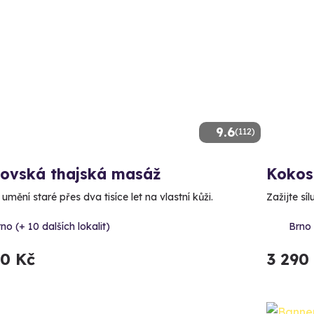
9.6
(112)
lovská thajská masáž
Kokos
 umění staré přes dva tisíce let na vlastní kůži.
Zažijte sí
no (+ 10 dalších lokalit)
Brno 
90 Kč
3 290