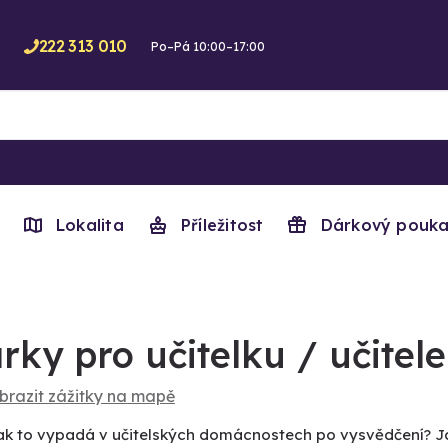
222 313 010
Po–Pá 10:00–17:00
Lokalita
Příležitost
Dárkový pouka
rky pro učitelku / učitele
brazit zážitky na mapě
 jak to vypadá v učitelských domácnostech po vysvědčení? J