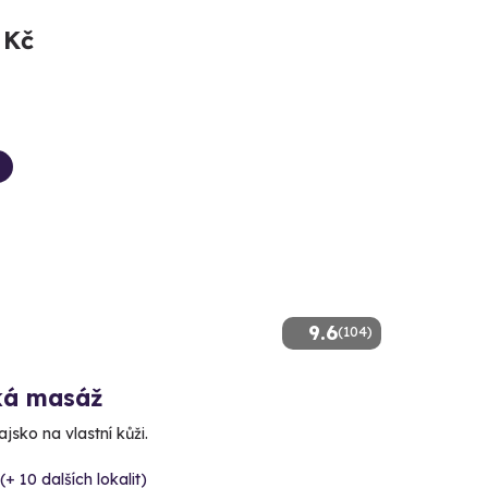
 Kč
9.6
(104)
ká masáž
ajsko na vlastní kůži.
(+ 10 dalších lokalit)