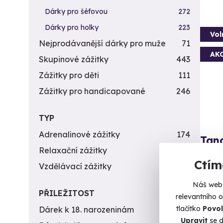
Dárky pro šéfovou
272
Dárky pro holky
223
Vol
Nejprodávanější dárky pro muže
71
AK
Skupinové zážitky
443
Zážitky pro děti
111
Zážitky pro handicapované
246
TYP
Adrenalinové zážitky
174
Tan
Relaxační zážitky
162
Vyskočt
Ctím
Vzdělávací zážitky
151
V
Náš web 
(+
PŘILEŽITOST
relevantního 
tlačítko
Povol
Dárek k 18. narozeninám
256
4 590 
Upravit
se d