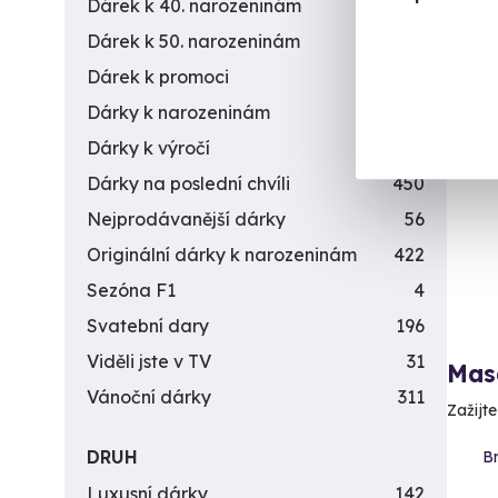
3 9
Dárek k 40. narozeninám
453
Dárek k 50. narozeninám
378
Dárek k promoci
245
Dárky k narozeninám
551
Dárky k výročí
294
Dárky na poslední chvíli
450
Nejprodávanější dárky
56
Originální dárky k narozeninám
422
Sezóna F1
4
Svatební dary
196
Viděli jste v TV
31
Mas
Vánoční dárky
311
Zažijt
DRUH
Br
Luxusní dárky
142