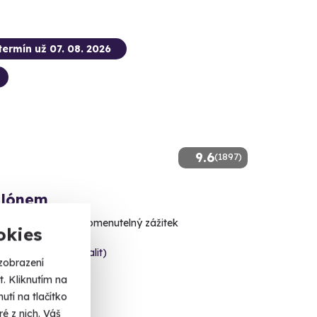
termín už 07. 08. 2026
9.6
(1897)
alónem
cí výhled a nezapomenutelný zážitek
okies
a (+ 40 dalších lokalit)
zobrazení
. Kliknutím na
tí na tlačítko
 Kč
é z nich. Váš