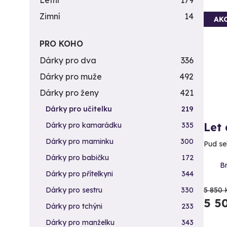
Letní
179
Zimní
14
AK
PRO KOHO
Dárky pro dva
336
Dárky pro muže
492
Dárky pro ženy
421
Dárky pro učitelku
219
Let
Dárky pro kamarádku
335
Dárky pro maminku
300
Pud se
Dárky pro babičku
172
B
Dárky pro přítelkyni
344
5 850 
Dárky pro sestru
330
5 5
Dárky pro tchýni
233
Dárky pro manželku
343