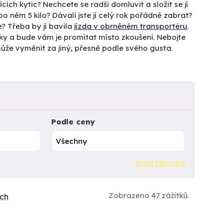
ících kytic? Nechcete se radši domluvit a složit se jí
 něm 5 kilo? Dávali jste jí celý rok pořádně zabrat?
e? Třeba by jí bavila
jízda v obrněném transportéru
.
tky a bude vám je promítat místo zkoušení. Nebojte
a může vyměnit za jiný, přesně podle svého gusta.
Podle ceny
Zrušit filtrování
Zobrazeno 47 zážitků.
ích