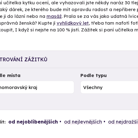
í učitelka kytku ocení, ale vyhazovali jste někdy naráz 30 tlej
aký dárek, ze kterého bude mít opravdu radost a nepřibere po
e ji do lázní nebo na
masáž
. Prala se za vás jako udatná lvic
správná ženská? Kupte jí
vyhlídkový let
, třeba tam nafotí fo
oupit, I když si nejste na 100 % jistí. Zážitek si paní učitelk
LTROVÁNÍ ZÁŽITKŮ
le místa
Podle typu
od nejoblíbenějších
od nejlevnějších
od nejdražš
it: