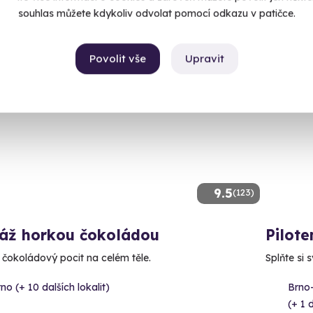
89 Kč
souhlas můžete kdykoliv odvolat pomocí odkazu v patičce.
Povolit vše
Upravit
9.5
(123)
áž horkou čokoládou
Pilote
e čokoládový pocit na celém těle.
Splňte si 
no (+ 10 dalších lokalit)
Brno
(+ 1 d