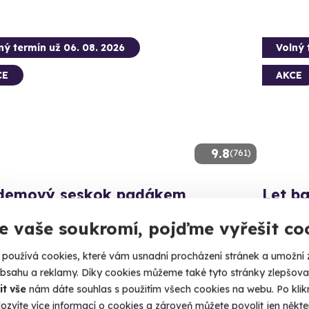
ný termín už 06. 08. 2026
Volný 
CE
AKCE
9.8
(761)
demový seskok padákem
Let b
e z letadla až ze čtyř kilometrů.
Dechberou
e vaše soukromí, pojďme vyřešit co
yškov - předměstí
Pálav
používá cookies, které vám usnadní procházení stránek a umožní 
 13 dalších lokalit)
obsahu a reklamy. Díky cookies můžeme také tyto stránky zlepšovat
3 490 Kč
it vše
nám dáte souhlas s použitím všech cookies na webu. Po kliknu
2 590
Kč
ozvíte více informací o cookies a zároveň můžete povolit jen někter