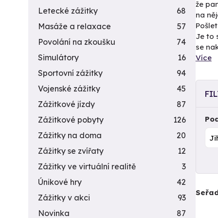
že pan
Letecké zážitky
68
na něj
Pošlet
Masáže a relaxace
57
Je to 
Povolání na zkoušku
74
se nak
Simulátory
16
Více
Sportovní zážitky
94
Vojenské zážitky
45
FI
Zážitkové jízdy
87
Pod
Zážitkové pobyty
126
Zážitky na doma
20
Zážitky se zvířaty
12
Zážitky ve virtuální realitě
3
Únikové hry
42
Seřad
Zážitky v akci
93
Novinka
87