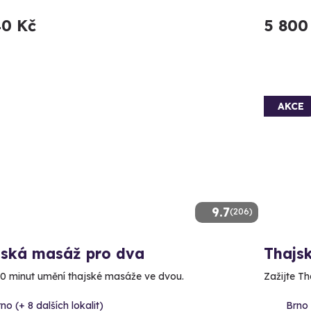
40 Kč
5 800
AKCE
9.7
(206)
jská masáž pro dva
Thajs
20 minut umění thajské masáže ve dvou.
Zažijte Th
no (+ 8 dalších lokalit)
Brno 