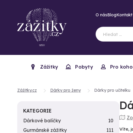
O nás
Blog
Kontakt
Zážitky
Pobyty
Pro koho
Zážitky.cz
Dárky pro ženy
Dárky pro učitelku
Dá
KATEGORIE
Zo
Dárkové balíčky
10
Víte,
Gurmánské zážitky
111