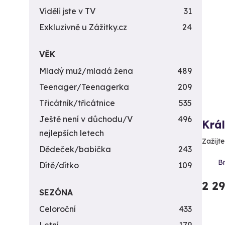
Viděli jste v TV
31
Exkluzivně u Zážitky.cz
24
VĚK
Mladý muž/mladá žena
489
Teenager/Teenagerka
209
Třicátník/třicátnice
535
Ještě není v důchodu/V
496
Krá
nejlepších letech
Zažijte
Dědeček/babička
243
Br
Dítě/dítko
109
2 2
SEZÓNA
Celoroční
433