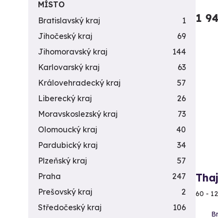
MÍSTO
1 9
Bratislavský kraj
1
Jihočeský kraj
69
Jihomoravský kraj
144
Karlovarský kraj
63
Královehradecký kraj
57
Liberecký kraj
26
Moravskoslezský kraj
73
Olomoucký kraj
40
Pardubický kraj
34
Plzeňský kraj
57
Praha
247
Tha
Prešovský kraj
2
60 - 1
Středočeský kraj
106
Br