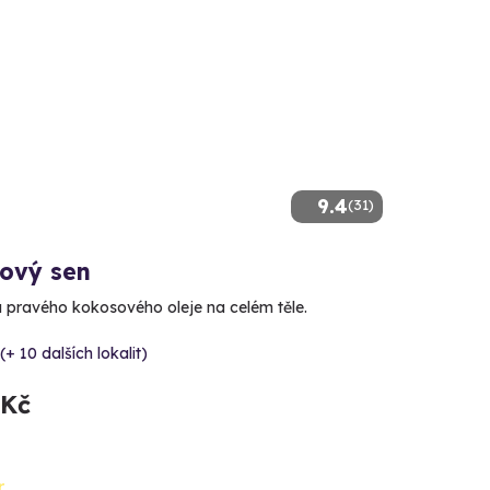
9.4
(31)
ový sen
lu pravého kokosového oleje na celém těle.
(+ 10 dalších lokalit)
 Kč