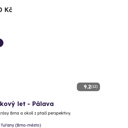
0 Kč
9.2
(12)
kový let - Pálava
rásy Brna a okolí z ptačí perspektivy.
-Tuřany (Brno-město)