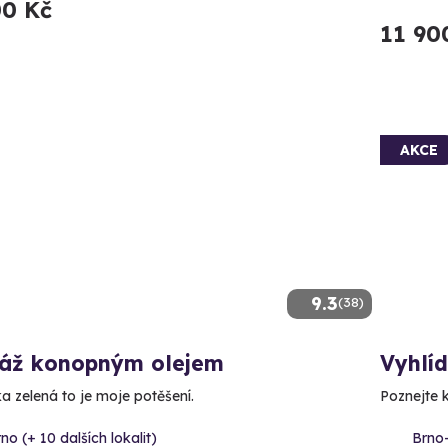
00 Kč
11 90
AKCE
9.3
(38)
áž konopným olejem
Vyhlíd
ka zelená to je moje potěšení.
Poznejte k
no (+ 10 dalších lokalit)
Brno