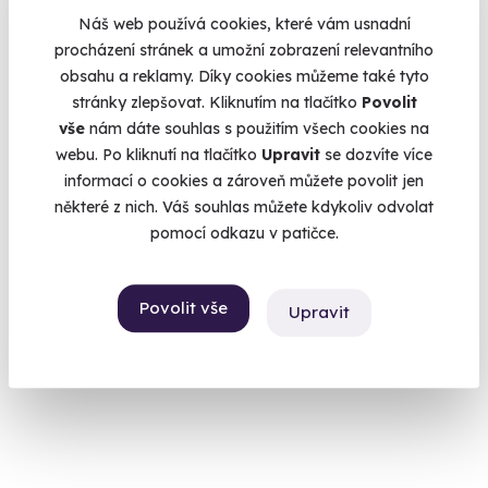
Náš web používá cookies, které vám usnadní
procházení stránek a umožní zobrazení relevantního
obsahu a reklamy. Díky cookies můžeme také tyto
stránky zlepšovat. Kliknutím na tlačítko
Povolit
Degustační menu na zámku Chateau Herálec
vše
nám dáte souhlas s použitím všech cookies na
Večeře ve šlechtickém stylu na zámku jako z pohádky.
webu. Po kliknutí na tlačítko
Upravit
se dozvíte více
Herálec (Vysočina)
informací o cookies a zároveň můžete povolit jen
(Žďár nad Sázavou)
některé z nich. Váš souhlas můžete kdykoliv odvolat
pomocí odkazu v patičce.
3 180 Kč
Povolit vše
Upravit