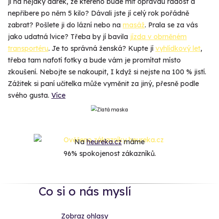
jí na nějaký dárek, ze kterého bude mít opravdu radost a
nepřibere po něm 5 kilo? Dávali jste jí celý rok pořádně
zabrat? Pošlete ji do lázní nebo na
masáž
. Prala se za vás
jako udatná lvice? Třeba by jí bavila
jízda v obrněném
transportéru
. Je to správná ženská? Kupte jí
vyhlídkový let
,
třeba tam nafotí fotky a bude vám je promítat místo
zkoušení. Nebojte se nakoupit, I když si nejste na 100 % jistí.
Zážitek si paní učitelka může vyměnit za jiný, přesně podle
svého gusta.
Více
Na
heureka.cz
máme
96% spokojenost zákazníků.
Co si o nás myslí
Zobraz ohlasy