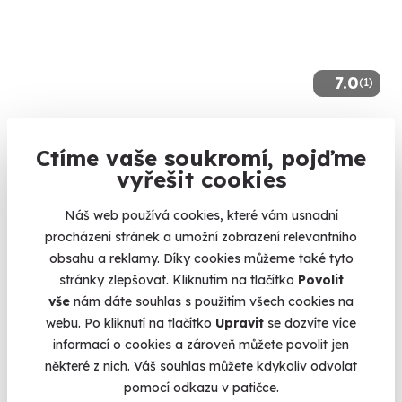
7.0
(1)
Den plný relaxace na zámku Wichterle
Ctíme vaše soukromí, pojďme
Zastavte čas uprostřed týdne.
vyřešit cookies
Slavičín (okres Zlín) (Zlín)
Náš web používá cookies, které vám usnadní
3 990 Kč
procházení stránek a umožní zobrazení relevantního
obsahu a reklamy. Díky cookies můžeme také tyto
stránky zlepšovat. Kliknutím na tlačítko
Povolit
vše
nám dáte souhlas s použitím všech cookies na
webu. Po kliknutí na tlačítko
Upravit
se dozvíte více
Volný termín už 11. 08. 2026
informací o cookies a zároveň můžete povolit jen
Novinka
některé z nich. Váš souhlas můžete kdykoliv odvolat
pomocí odkazu v patičce.