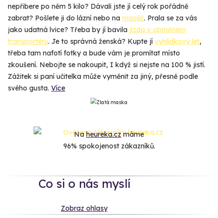
nepřibere po něm 5 kilo? Dávali jste jí celý rok pořádně
zabrat? Pošlete ji do lázní nebo na
masáž
. Prala se za vás
jako udatná lvice? Třeba by jí bavila
jízda v obrněném
transportéru
. Je to správná ženská? Kupte jí
vyhlídkový let
,
třeba tam nafotí fotky a bude vám je promítat místo
zkoušení. Nebojte se nakoupit, I když si nejste na 100 % jistí.
Zážitek si paní učitelka může vyměnit za jiný, přesně podle
svého gusta.
Více
Na
heureka.cz
máme
96% spokojenost zákazníků.
Co si o nás myslí
Zobraz ohlasy