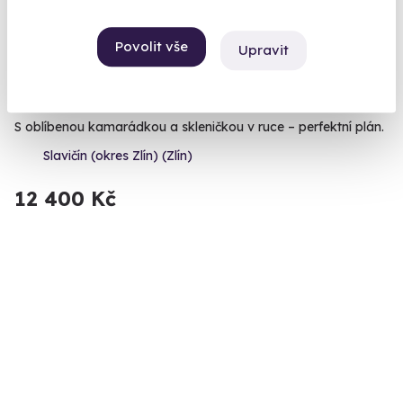
Povolit vše
Upravit
Pobyt pro dámy na zámku Wichterle
S oblíbenou kamarádkou a skleničkou v ruce – perfektní plán.
Slavičín (okres Zlín) (Zlín)
12 400 Kč