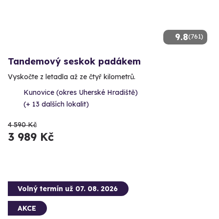
9.8
(761)
Tandemový seskok padákem
Vyskočte z letadla až ze čtyř kilometrů.
Kunovice (okres Uherské Hradiště)
(+ 13 dalších lokalit)
4 590 Kč
3 989 Kč
Volný termín už 07. 08. 2026
AKCE