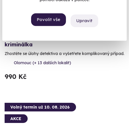
Povolit vše
Upravit
7.8
(4)
Venkovní úniková hra: Skandinávská
kriminálka
Zhostěte se úlohy detektiva a vyšetřete komplikovaný případ.
Olomouc (+ 13 dalších lokalit)
990 Kč
Volný termín už 10. 08. 2026
AKCE