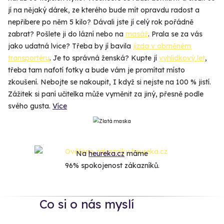
jí na nějaký dárek, ze kterého bude mít opravdu radost a
nepřibere po něm 5 kilo? Dávali jste jí celý rok pořádně
zabrat? Pošlete ji do lázní nebo na
masáž
. Prala se za vás
jako udatná lvice? Třeba by jí bavila
jízda v obrněném
transportéru
. Je to správná ženská? Kupte jí
vyhlídkový let
,
třeba tam nafotí fotky a bude vám je promítat místo
zkoušení. Nebojte se nakoupit, I když si nejste na 100 % jistí.
Zážitek si paní učitelka může vyměnit za jiný, přesně podle
svého gusta.
Více
Na
heureka.cz
máme
96% spokojenost zákazníků.
Co si o nás myslí