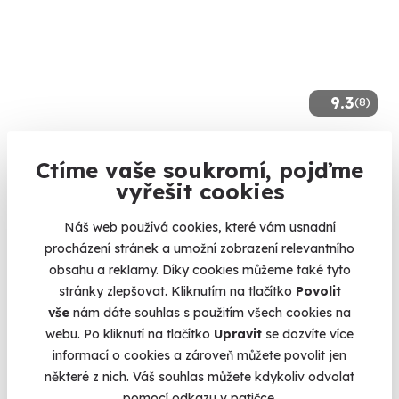
9.3
(8)
Rodinný let balónem
Ctíme vaše soukromí, pojďme
Vzhůru do oblak s celou rodinou.
vyřešit cookies
Bouzov (+ 41 dalších lokalit)
Náš web používá cookies, které vám usnadní
20 870 Kč
procházení stránek a umožní zobrazení relevantního
obsahu a reklamy. Díky cookies můžeme také tyto
stránky zlepšovat. Kliknutím na tlačítko
Povolit
vše
nám dáte souhlas s použitím všech cookies na
webu. Po kliknutí na tlačítko
Upravit
se dozvíte více
Volný termín už 10. 08. 2026
informací o cookies a zároveň můžete povolit jen
některé z nich. Váš souhlas můžete kdykoliv odvolat
pomocí odkazu v patičce.