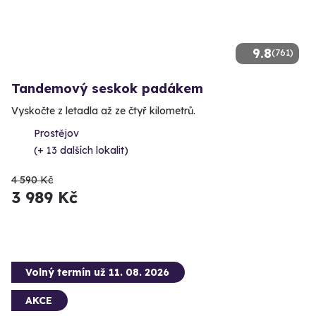
9.8
(761)
Tandemový seskok padákem
Vyskočte z letadla až ze čtyř kilometrů.
Prostějov
(+ 13 dalších lokalit)
4 590 Kč
3 989 Kč
Volný termín už 11. 08. 2026
AKCE