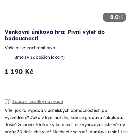
8.0
(1)
Venkovní úniková hra: Pivní výlet do
budoucnosti
Vaše mise: zachránit pivo.
Brno (+ 12 dalších lokalit)
1 190 Kč
Zobrazit zážitky na mapě
Víte, jak to vypadá v učitelských domácnostech po
vysvědčení? Jako v květinářství, kde se prodává čokoláda.
Jasně že paní učitelka kytku ocení, ale vyhazovali jste někdy
naráz 30 tlejících kytic? Nechcete se radši domluvit a složit se