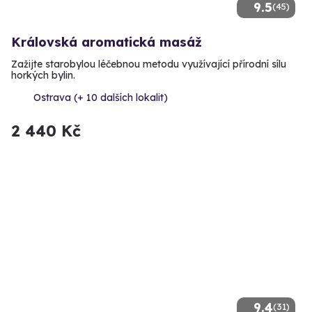
9.5
(45)
Královská aromatická masáž
Zažijte starobylou léčebnou metodu využívající přírodní sílu
horkých bylin.
Ostrava (+ 10 dalších lokalit)
2 440 Kč
9.4
(31)