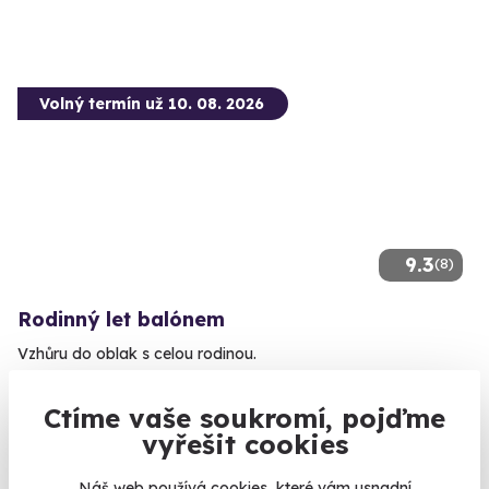
Volný termín už 10. 08. 2026
9.3
(8)
Rodinný let balónem
Vzhůru do oblak s celou rodinou.
Frýdek-Místek
Ctíme vaše soukromí, pojďme
(+ 41 dalších lokalit)
vyřešit cookies
20 870 Kč
Náš web používá cookies, které vám usnadní