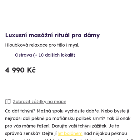
Luxusní masážní rituál pro dámy
Hloubková relaxace pro tělo i mysl.
Ostrava (+ 10 dalších lokalit)
4 990 Kč
Zobrazit zážitky na mapě
Co dát tchýni? Možná spolu vycházíte dobře. Nebo byste jí
nejradši dali pěkně po mafiánsku polibek smrti? Tak či onak
pro vás máme řešení. Darujte vaší tchýni zážitek. Je to
správná ženská? Dejte jí
let balónem
nad nějakou pěknou