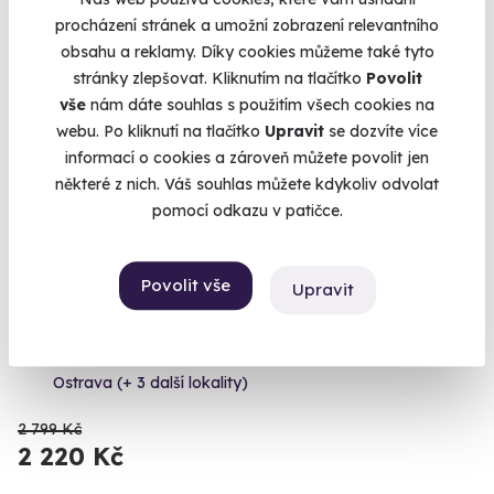
procházení stránek a umožní zobrazení relevantního
obsahu a reklamy. Díky cookies můžeme také tyto
stránky zlepšovat. Kliknutím na tlačítko
Povolit
Volný termín už 06. 09. 2026
vše
nám dáte souhlas s použitím všech cookies na
webu. Po kliknutí na tlačítko
Upravit
se dozvíte více
AKCE
informací o cookies a zároveň můžete povolit jen
některé z nich. Váš souhlas můžete kdykoliv odvolat
pomocí odkazu v patičce.
8.5
(18)
Povolit vše
Upravit
Kurz fotografování mobilem
Začít fotit nikdy nebylo jednodušší.
Ostrava (+ 3 další lokality)
2 799 Kč
2 220 Kč