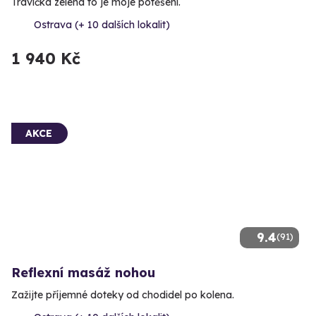
Travička zelená to je moje potěšení.
Ostrava (+ 10 dalších lokalit)
1 940 Kč
AKCE
9.4
(91)
Reflexní masáž nohou
Zažijte příjemné doteky od chodidel po kolena.