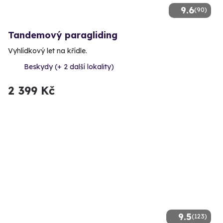
9.6
(90)
Tandemový paragliding
Vyhlídkový let na křídle.
Beskydy (+ 2 další lokality)
2 399 Kč
9.5
(123)