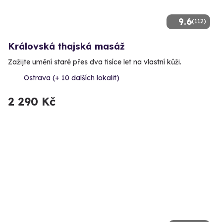
9.6
(112)
Královská thajská masáž
Zažijte umění staré přes dva tisíce let na vlastní kůži.
Ostrava (+ 10 dalších lokalit)
2 290 Kč