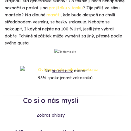
krajinou. Má generálské sklony? Co takhle jí něco nenápadně
naznačit a poslat ji na
projížďku v tanku
? Žije příliš ve stínu
manžela? Na dlouhé
masáži
, kde bude alespoň na chvíli
středobodem vesmíru, se hezky zrelaxuje. Nebojte se
nakoupit, I když si nejste na 100 % jistí, jestli jste vybrali
dobře. Tchýně si zážitek může vyměnit za jiný, přesně podle
svého gusta
Na
heureka.cz
máme
96% spokojenost zákazníků.
Co si o nás myslí
Zobraz ohlasy