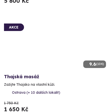
5 800 Kč
AKCE
9.6
(104)
Thajská masáž
Zažijte Thajsko na vlastní kůži.
Ostrava (+ 10 dalších lokalit)
1 750 Kč
1 650 Kč