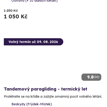
Ostrava (+ 10 dalších lokalit)
1 250 Kč
1 050 Kč
Volný termín už 09. 08. 2026
9.8
(16)
Tandemový paragliding - termický let
Prolétněte se na křídle a zažijte omamný pocit volného létání.
Beskydy (Frýdek-Místek)