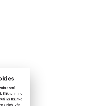
okies
zobrazení
. Kliknutím na
tí na tlačítko
é z nich. Váš