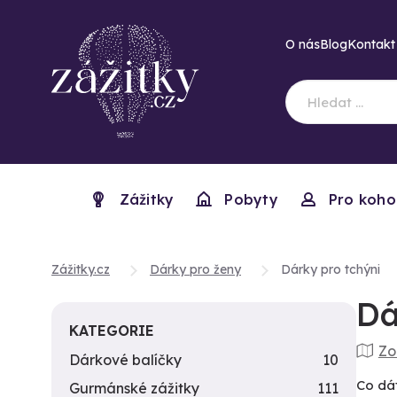
O nás
Blog
Kontakt
Zážitky
Pobyty
Pro koho
Zážitky.cz
Dárky pro ženy
Dárky pro tchýni
Dá
KATEGORIE
Zo
Dárkové balíčky
10
Co dát
Gurmánské zážitky
111