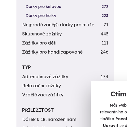
Dárky pro šéfovou
272
Dárky pro holky
223
Nejprodávanější dárky pro muže
71
Skupinové zážitky
443
Zážitky pro děti
111
Zážitky pro handicapované
246
TYP
Adrenalinové zážitky
174
Relaxační zážitky
162
Ctím
Vzdělávací zážitky
151
Náš web 
PŘILEŽITOST
relevantního 
tlačítko
Povol
Dárek k 18. narozeninám
256
Upravit
se d