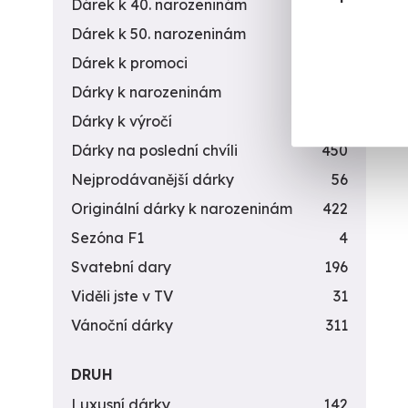
Dárek k 40. narozeninám
453
Dárek k 50. narozeninám
378
Dárek k promoci
245
Dárky k narozeninám
551
Dárky k výročí
294
Dárky na poslední chvíli
450
Nejprodávanější dárky
56
Originální dárky k narozeninám
422
Sezóna F1
4
Svatební dary
196
Viděli jste v TV
31
Vánoční dárky
311
DRUH
Luxusní dárky
142