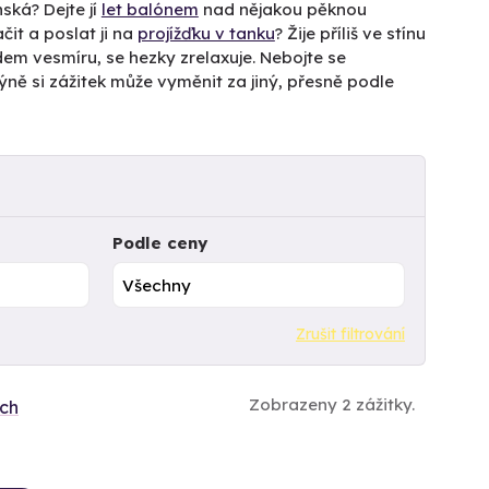
ská? Dejte jí
let balónem
nad nějakou pěknou
it a poslat ji na
projížďku v tanku
? Žije příliš ve stínu
em vesmíru, se hezky zrelaxuje. Nebojte se
Tchýně si zážitek může vyměnit za jiný, přesně podle
Podle ceny
Zrušit filtrování
Zobrazeny 2 zážitky.
ích