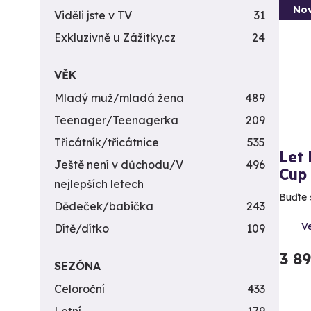
Nov
Viděli jste v TV
31
Exkluzivně u Zážitky.cz
24
VĚK
Mladý muž/mladá žena
489
Teenager/Teenagerka
209
Třicátník/třicátnice
535
Let
Ještě není v důchodu/V
496
Cup
nejlepších letech
Buďte 
Dědeček/babička
243
V
Dítě/dítko
109
3 8
SEZÓNA
Celoroční
433