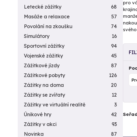
pro vá
Letecké zážitky
68
krajin
manže
Masáže a relaxace
57
nakoup
Povolání na zkoušku
74
svého
Simulátory
16
Sportovní zážitky
94
FI
Vojenské zážitky
45
Zážitkové jízdy
87
Pod
Zážitkové pobyty
126
Zážitky na doma
20
Zážitky se zvířaty
12
Zážitky ve virtuální realitě
3
Seřad
Únikové hry
42
Zážitky v akci
93
Novinka
87