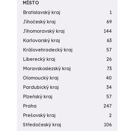
MÍSTO
Bratislavský kraj
1
Jihočeský kraj
69
Jihomoravský kraj
144
Karlovarský kraj
63
Královehradecký kraj
57
Liberecký kraj
26
Moravskoslezský kraj
73
Olomoucký kraj
40
Pardubický kraj
34
Plzeňský kraj
57
Praha
247
Prešovský kraj
2
Středočeský kraj
106