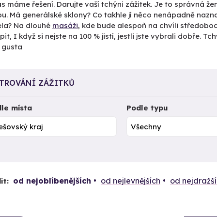
s máme řešení. Darujte vaší tchýni zážitek. Je to správná žen
ou. Má generálské sklony? Co takhle jí něco nenápadně naznač
la? Na dlouhé
masáži
, kde bude alespoň na chvíli středobod
it, I když si nejste na 100 % jistí, jestli jste vybrali dobře. 
 gusta
LTROVÁNÍ ZÁŽITKŮ
le místa
Podle typu
od nejoblíbenějších
od nejlevnějších
od nejdražš
it: