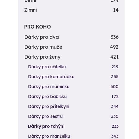
Letní
179
Zimní
14
PRO KOHO
Dárky pro dva
336
Dárky pro muže
492
Dárky pro ženy
421
Dárky pro učitelku
219
Dárky pro kamarádku
335
Dárky pro maminku
300
Dárky pro babičku
172
Dárky pro přítelkyni
344
Dárky pro sestru
330
Dárky pro tchýni
233
Dárky pro manželku
343