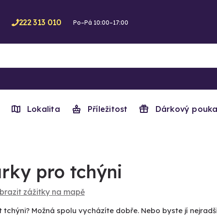
222 313 010
Po–Pá 10:00–17:00
Lokalita
Příležitost
Dárkový pouka
rky pro tchýni
brazit zážitky na mapě
 tchýni? Možná spolu vycházíte dobře. Nebo byste jí nejradš