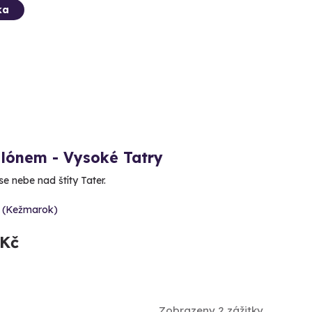
ka
alónem - Vysoké Tatry
e nebe nad štíty Tater.
y (Kežmarok)
 Kč
Zobrazeny 2 zážitky.