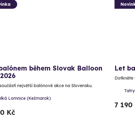
inka
Novin
 balónem během Slovak Balloon
Let b
 2026
Dotkněte s
součástí největší balónové akce na Slovensku.
Tatr
elká Lomnice (Kežmarok)
7 190
90 Kč