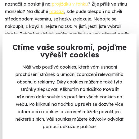
naznačit a poslat ji na
projížďku v tanku
? Žije příliš ve stínu
manžela? Na dlouhé
masáži
, kde bude alespoň na chvíli
středobodem vesmíru, se hezky zrelaxuje. Nebojte se
nakoupit, I když si nejste na 100 % jistí, jestli jste vybrali
dobře. Tchýně si zážitek může vyměnit za jiný, přesně podle
svého gusta
Ctíme vaše soukromí, pojďme
vyřešit cookies
Náš web používá cookies, které vám usnadní
Na
heureka.cz
máme
procházení stránek a umožní zobrazení relevantního
96% spokojenost zákazníků.
obsahu a reklamy. Díky cookies můžeme také tyto
stránky zlepšovat. Kliknutím na tlačítko
Povolit
vše
nám dáte souhlas s použitím všech cookies na
Co si o nás myslí
webu. Po kliknutí na tlačítko
Upravit
se dozvíte více
informací o cookies a zároveň můžete povolit jen
Zobraz ohlasy
některé z nich. Váš souhlas můžete kdykoliv odvolat
pomocí odkazu v patičce.
Vše umíme pojistit