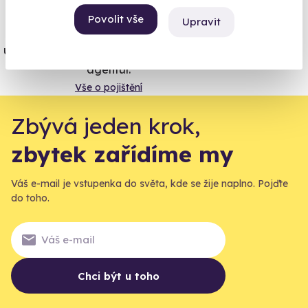
Povolit vše
Upravit
Jeden nikdy neví. Máme nejvyšší
úrazové pojištění z nabídky zážitkových
agentur.
Vše o pojištění
Zbývá jeden krok,
zbytek zařídíme my
Váš e-mail je vstupenka do světa, kde se žije naplno. Pojďte
do toho.
Chci být u toho