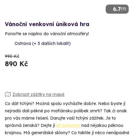
6.7
(9)
Vánoční venkovní úniková hra
Ponořte se naplno do vánoční atmosféry!
Ostrava (+ 5 dalších lokalit)
990 Kč
890 Kč
Zobrazit zážitky na mapě
Co dát tchýni? Možná spolu vycházíte dobře. Nebo byste jí
nejradši dali pěkně po mafiánsku polibek smrti? Tak či onak
pro vás máme řešení. Darujte vaší tchýni zážitek. Je to
správná ženská? Dejte jí
let balónem
nad nějakou pěknou
krajinou. Má generálské sklony? Co takhle jí něco nenápadně