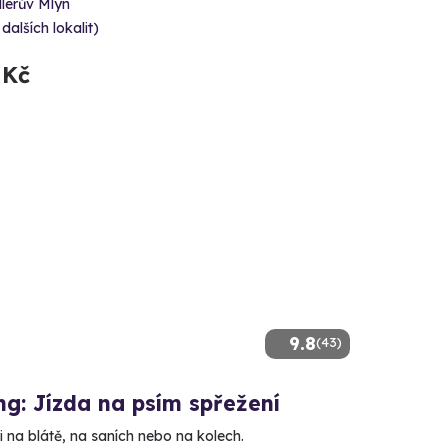
lerův Mlýn
 dalších lokalit)
 Kč
9.8
(43)
g: Jízda na psím spřežení
 na blátě, na saních nebo na kolech.