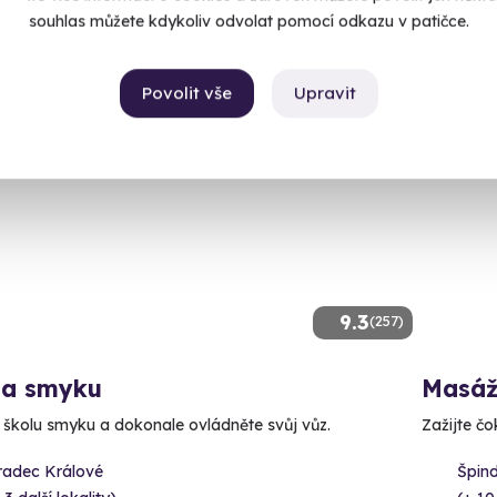
90 Kč
souhlas můžete kdykoliv odvolat pomocí odkazu v patičce.
Povolit vše
Upravit
ný termín už 07. 08. 2026
9.3
(257)
la smyku
Masáž
e školu smyku a dokonale ovládněte svůj vůz.
Zažijte čo
radec Králové
Špind