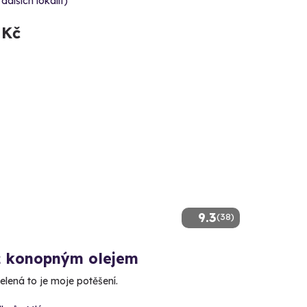
 dalších lokalit)
 Kč
9.3
(38)
 konopným olejem
elená to je moje potěšení.