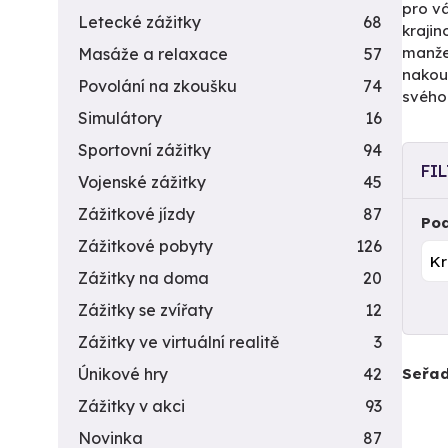
pro vá
Letecké zážitky
68
krajin
manže
Masáže a relaxace
57
nakoup
Povolání na zkoušku
74
svého
Simulátory
16
Sportovní zážitky
94
FI
Vojenské zážitky
45
Zážitkové jízdy
87
Pod
Zážitkové pobyty
126
Zážitky na doma
20
Zážitky se zvířaty
12
Zážitky ve virtuální realitě
3
Seřad
Únikové hry
42
Zážitky v akci
93
Novinka
87