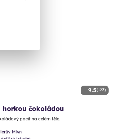
9.5
(123)
 horkou čokoládou
koládový pocit na celém těle.
lerův Mlýn