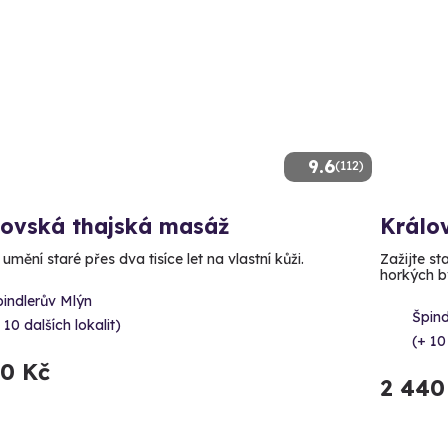
9.6
(112)
lovská thajská masáž
Králo
 umění staré přes dva tisíce let na vlastní kůži.
Zažijte st
horkých by
indlerův Mlýn
Špind
 10 dalších lokalit)
(+ 10
90 Kč
2 440