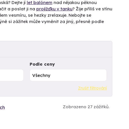
ská? Dejte jí
let balónem
nad nějakou pěknou
it a poslat ji na
projížďku v tanku
? Žije příliš ve stínu
em vesmíru, se hezky zrelaxuje. Nebojte se
Tchýně si zážitek může vyměnit za jiný, přesně podle
Podle ceny
Zrušit filtrování
Zobrazeno 27 zážitků.
ích