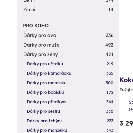
Letní
179
Zimní
14
PRO KOHO
Dárky pro dva
336
Dárky pro muže
492
Dárky pro ženy
421
Dárky pro učitelku
219
Dárky pro kamarádku
335
Kok
Dárky pro maminku
300
Zažijt
Dárky pro babičku
172
Dárky pro přítelkyni
344
Šp
(+
Dárky pro sestru
330
Dárky pro tchýni
233
3 2
Dárky pro manželku
343