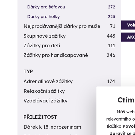
Dárky pro šéfovou
272
Dárky pro holky
223
Vol
Nejprodávanější dárky pro muže
71
Skupinové zážitky
443
AK
Zážitky pro děti
111
Zážitky pro handicapované
246
TYP
Adrenalinové zážitky
174
Let
Relaxační zážitky
162
Ctím
Dechbe
Vzdělávací zážitky
151
Če
Náš web 
PŘILEŽITOST
(+
relevantního 
tlačítko
Povol
Dárek k 18. narozeninám
256
Upravit
se d
3 490 