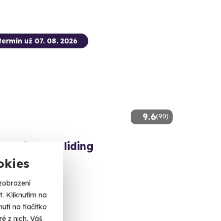
termín už 07. 08. 2026
9.6
(90)
mový paragliding
okies
 let na křídle.
oše (Černý důl)
zobrazení
alší lokality)
. Kliknutím na
tí na tlačítko
 Kč
é z nich. Váš