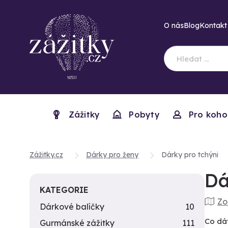
O nás
Blog
Kontakt
Zážitky
Pobyty
Pro koho
Zážitky.cz
Dárky pro ženy
Dárky pro tchýni
Dá
KATEGORIE
Zo
Dárkové balíčky
10
Co dát
Gurmánské zážitky
111