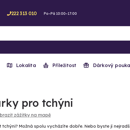
222 313 010
Po–Pá 10:00–17:00
Lokalita
Příležitost
Dárkový pouka
rky pro tchýni
brazit zážitky na mapě
 tchýni? Možná spolu vycházíte dobře. Nebo byste jí nejradš