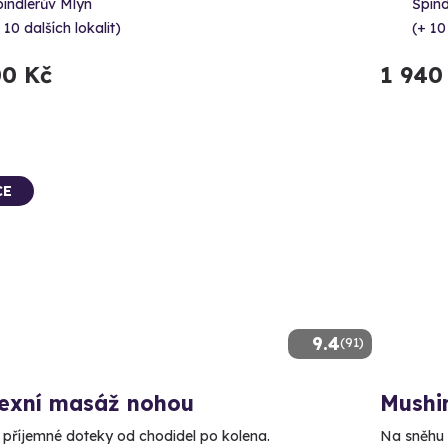
indlerův Mlýn
Špind
 10 dalších lokalit)
(+ 10
00 Kč
1 940
CE
9.4
(91)
lexní masáž nohou
Mushin
e příjemné doteky od chodidel po kolena.
Na sněhu i