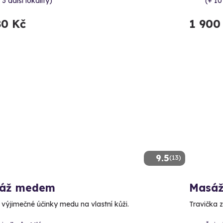
 3 další lokality)
(+ 10
80 Kč
1 900
9.5
(13)
áž medem
Masáž
e výjimečné účinky medu na vlastní kůži.
Travička z