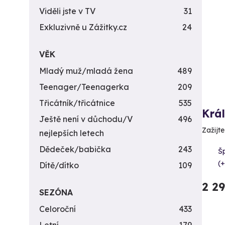
Viděli jste v TV
31
Exkluzivně u Zážitky.cz
24
VĚK
Mladý muž/mladá žena
489
Teenager/Teenagerka
209
Třicátník/třicátnice
535
Krá
Ještě není v důchodu/V
496
Zažijte
nejlepších letech
Dědeček/babička
243
Šp
(+
Dítě/dítko
109
2 2
SEZÓNA
Celoroční
433