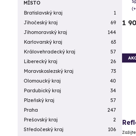
Šp
MÍSTO
(+
Bratislavský kraj
1
1 9
Jihočeský kraj
69
Jihomoravský kraj
144
Karlovarský kraj
63
Královehradecký kraj
57
AK
Liberecký kraj
26
Moravskoslezský kraj
73
Olomoucký kraj
40
Pardubický kraj
34
Plzeňský kraj
57
Praha
247
Prešovský kraj
2
Ref
Středočeský kraj
106
Zažijt