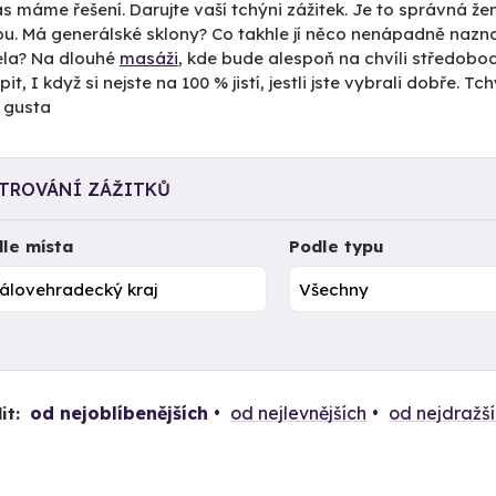
s máme řešení. Darujte vaší tchýni zážitek. Je to správná žen
ou. Má generálské sklony? Co takhle jí něco nenápadně naznač
la? Na dlouhé
masáži
, kde bude alespoň na chvíli středobod
it, I když si nejste na 100 % jistí, jestli jste vybrali dobře. 
 gusta
LTROVÁNÍ ZÁŽITKŮ
le místa
Podle typu
od nejoblíbenějších
od nejlevnějších
od nejdražš
it: