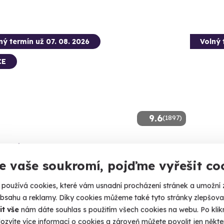
ný termín už 07. 08. 2026
Volný 
CE
9.6
(1897)
 balónem
Tande
e vaše soukromí, pojďme vyřešit co
roucí výhled a nezapomenutelný zážitek
Vyhlídkový
ský ráj
Krkon
používá cookies, které vám usnadní procházení stránek a umožní 
 40 dalších lokalit)
(+ 2 d
obsahu a reklamy. Díky cookies můžeme také tyto stránky zlepšovat
it vše
nám dáte souhlas s použitím všech cookies na webu. Po kliknu
2 399
ozvíte více informací o cookies a zároveň můžete povolit jen někter
Kč