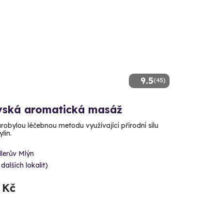
9.5
(45)
vská aromatická masáž
arobylou léčebnou metodu využívající přírodní sílu
lin.
lerův Mlýn
 dalších lokalit)
 Kč