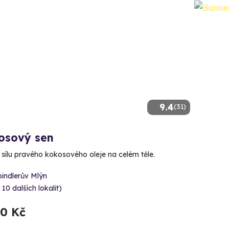
9.4
(31)
osový sen
e sílu pravého kokosového oleje na celém těle.
indlerův Mlýn
 10 dalších lokalit)
90 Kč