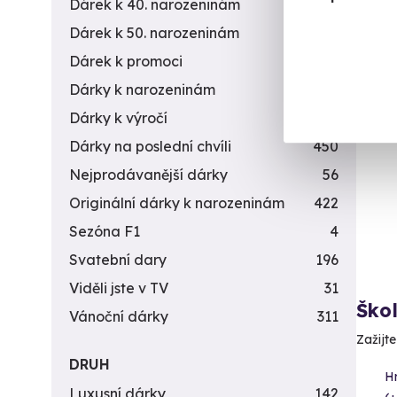
Dárek k 40. narozeninám
453
2 5
Dárek k 50. narozeninám
378
Dárek k promoci
245
Dárky k narozeninám
551
Dárky k výročí
294
Vol
Dárky na poslední chvíli
450
Nejprodávanější dárky
56
Originální dárky k narozeninám
422
Sezóna F1
4
Svatební dary
196
Viděli jste v TV
31
Ško
Vánoční dárky
311
Zažijt
DRUH
H
Luxusní dárky
142