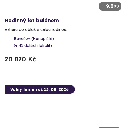
9.3
(8)
Rodinný let balónem
Vzhůru do oblak s celou rodinou.
Benešov (Konopiště)
(+ 41 dalších lokalit)
20 870 Kč
Volný termín už 15. 08. 2026