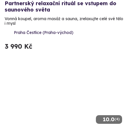
Partnerský relaxační rituál se vstupem do
saunového světa
Vonná koupel, aroma masáž a sauna, zrelaxujte celé své tělo
i mysl
Praha Čestlice (Praha-východ)
3 990 Kč
10.0
(4)