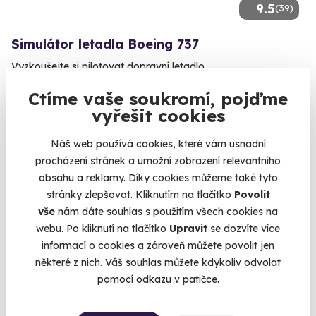
9.5
(39)
Simulátor letadla Boeing 737
Vyzkoušejte si pilotovat dopravní letadlo.
Velká Dobrá (okres Kladno)
Ctíme vaše soukromí, pojďme
(Kladno)
vyřešit cookies
3 190 Kč
Náš web používá cookies, které vám usnadní
procházení stránek a umožní zobrazení relevantního
obsahu a reklamy. Díky cookies můžeme také tyto
stránky zlepšovat. Kliknutím na tlačítko
Povolit
vše
nám dáte souhlas s použitím všech cookies na
AKCE
webu. Po kliknutí na tlačítko
Upravit
se dozvíte více
informací o cookies a zároveň můžete povolit jen
některé z nich. Váš souhlas můžete kdykoliv odvolat
pomocí odkazu v patičce.