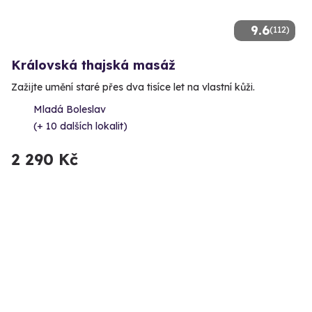
9.6
(112)
Královská thajská masáž
Zažijte umění staré přes dva tisíce let na vlastní kůži.
Mladá Boleslav
(+ 10 dalších lokalit)
2 290 Kč