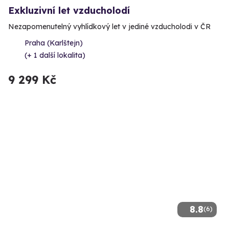
Exkluzivní let vzducholodí
Nezapomenutelný vyhlídkový let v jediné vzducholodi v ČR
Praha (Karlštejn)
(+ 1 další lokalita)
9 299 Kč
8.8
(6)