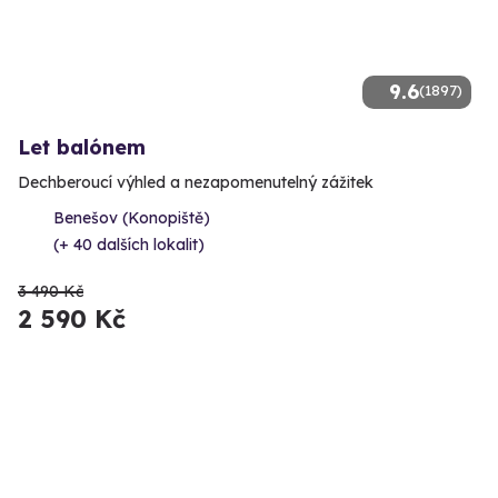
9.6
(1897)
Let balónem
Dechberoucí výhled a nezapomenutelný zážitek
Benešov (Konopiště)
(+ 40 dalších lokalit)
3 490 Kč
2 590 Kč