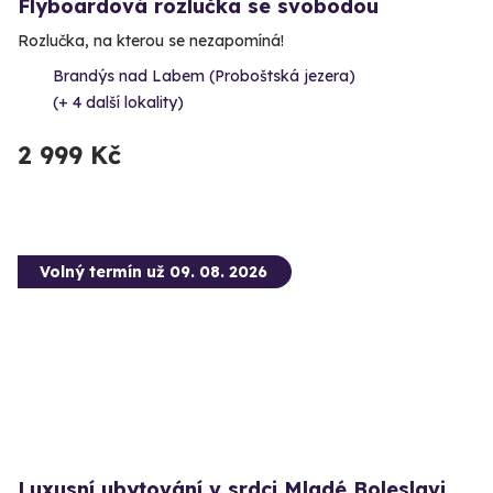
Flyboardová rozlučka se svobodou
Rozlučka, na kterou se nezapomíná!
Brandýs nad Labem (Proboštská jezera)
(+ 4 další lokality)
2 999 Kč
Volný termín už 09. 08. 2026
Luxusní ubytování v srdci Mladé Boleslavi