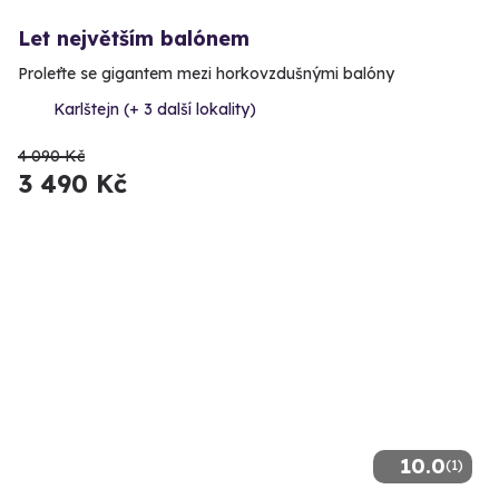
Let největším balónem
Proleťte se gigantem mezi horkovzdušnými balóny
Karlštejn (+ 3 další lokality)
4 090 Kč
3 490 Kč
10.0
(1)