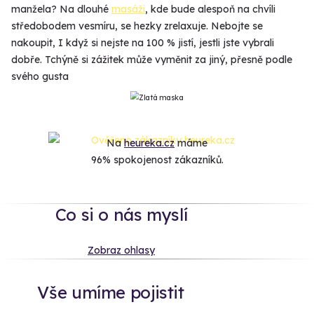
manžela? Na dlouhé
masáži
, kde bude alespoň na chvíli
středobodem vesmíru, se hezky zrelaxuje. Nebojte se
nakoupit, I když si nejste na 100 % jistí, jestli jste vybrali
dobře. Tchýně si zážitek může vyměnit za jiný, přesně podle
svého gusta
Na
heureka.cz
máme
96% spokojenost zákazníků.
Co si o nás myslí
Zobraz ohlasy
Vše umíme pojistit