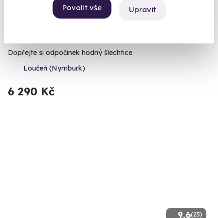
9.4
(30)
Povolit vše
Upravit
Romantický pobyt v domečku knížete
Alexandra s polopenzí
Dopřejte si odpočinek hodný šlechtice.
Loučeň (Nymburk)
6 290 Kč
9.6
(25)