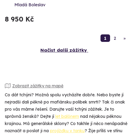
Mladá Boleslav
8 950 Kč
1
2
»
Načíst další zážitky
Zobrazit zážitky na mapě
Co dát tchýni? Možná spolu vycházíte dobře. Nebo byste jí
nejradši dali pěkně po mafiánsku polibek smrti? Tak či onak
pro vás máme řešení. Darujte vaší tchýni zážitek. Je to
správná ženská? Dejte jí
let balónem
nad nějakou pěknou
krajinou. Má generálské sklony? Co takhle jí něco nenápadně
naznačit a poslat ji na
projížďku v tanku
? Žije příliš ve stínu