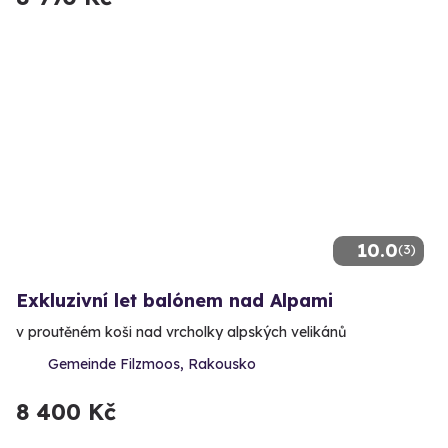
10.0
(3)
Exkluzivní let balónem nad Alpami
v proutěném koši nad vrcholky alpských velikánů
Gemeinde Filzmoos, Rakousko
8 400 Kč