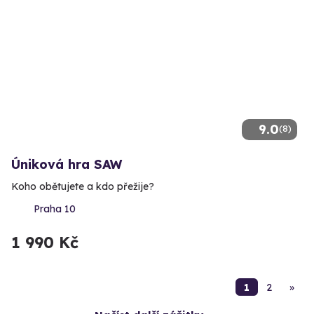
9.0
(8)
Úniková hra SAW
Koho obětujete a kdo přežije?
Praha 10
1 990 Kč
1
2
»