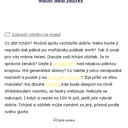
Načíst další zážitky
Zobrazit zážitky na mapě
Co dát tchýni? Možná spolu vycházíte dobře. Nebo byste jí
nejradši dali pěkně po mafiánsku polibek smrti? Tak či onak
pro vás máme řešení. Darujte vaší tchýni zážitek. Je to
správná ženská? Dejte jí
let balónem
nad nějakou pěknou
krajinou. Má generálské sklony? Co takhle jí něco nenápadně
naznačit a poslat ji na
projížďku v tanku
? Žije příliš ve stínu
manžela? Na dlouhé
masáži
, kde bude alespoň na chvíli
středobodem vesmíru, se hezky zrelaxuje. Nebojte se
nakoupit, I když si nejste na 100 % jistí, jestli jste vybrali
dobře. Tchýně si zážitek může vyměnit za jiný, přesně podle
svého gusta