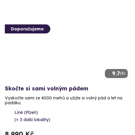
Doporučujeme
9.7
(6)
Skočte si sami volným pádem
Vyskočte sami ze 4000 metrů a užijte si volný pád a let na
padáku.
Líně (Plzeň)
(+ 3 další lokality)
8 990 Kč