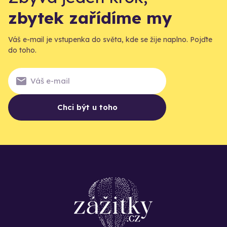
zbytek zařídíme my
Váš e-mail je vstupenka do světa, kde se žije naplno. Pojďte
do toho.
Chci být u toho