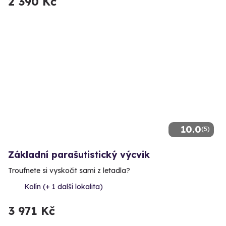
2 390 Kč
10.0
(5)
Základní parašutistický výcvik
Troufnete si vyskočit sami z letadla?
Kolín (+ 1 další lokalita)
3 971 Kč