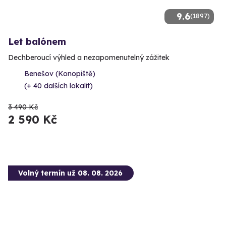
9.6
(1897)
Let balónem
Dechberoucí výhled a nezapomenutelný zážitek
Benešov (Konopiště)
(+ 40 dalších lokalit)
3 490 Kč
2 590 Kč
Volný termín už 08. 08. 2026