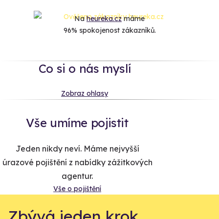
Na
heureka.cz
máme
96% spokojenost zákazníků.
Co si o nás myslí
Zobraz ohlasy
Vše umíme pojistit
Jeden nikdy neví. Máme nejvyšší
úrazové pojištění z nabídky zážitkových
agentur.
Vše o pojištění
Zbývá jeden krok,