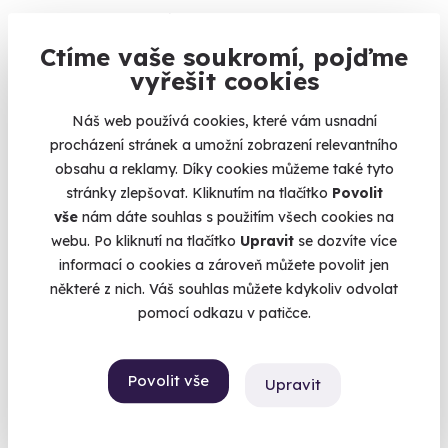
Beskydy (+ 6 dalších lokalit)
Ctíme vaše soukromí, pojďme
8 170 Kč
vyřešit cookies
Náš web používá cookies, které vám usnadní
procházení stránek a umožní zobrazení relevantního
obsahu a reklamy. Díky cookies můžeme také tyto
Novinka
stránky zlepšovat. Kliknutím na tlačítko
Povolit
vše
nám dáte souhlas s použitím všech cookies na
webu. Po kliknutí na tlačítko
Upravit
se dozvíte více
informací o cookies a zároveň můžete povolit jen
některé z nich. Váš souhlas můžete kdykoliv odvolat
pomocí odkazu v patičce.
Let balónem - Vysoké Tatry
Povolit vše
Upravit
Dotkněte se nebe nad štíty Tater.
Tatry (Kežmarok)