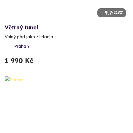
9.7
(2182)
Větrný tunel
Volný pád jako z letadla
Praha 9
1 990 Kč