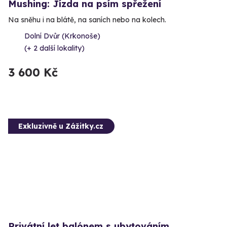
Mushing: Jízda na psím spřežení
Na sněhu i na blátě, na saních nebo na kolech.
Dolní Dvůr (Krkonoše)
(+ 2 další lokality)
3 600 Kč
Exkluzivně u Zážitky.cz
Privátní let balónem s ubytováním