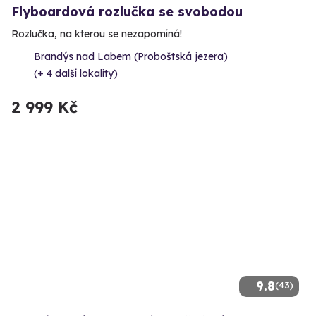
Flyboardová rozlučka se svobodou
Rozlučka, na kterou se nezapomíná!
Brandýs nad Labem (Proboštská jezera)
(+ 4 další lokality)
2 999 Kč
9.8
(43)