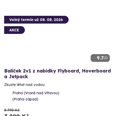
Volný termín už 08. 08. 2026
AKCE
9.7
(1)
Balíček 2v1 z nabídky Flyboard, Hoverboard
a Jetpack
Zkuste létat nad vodou
Praha (Vrané nad Vltavou)
(Praha-západ)
3 790 Kč