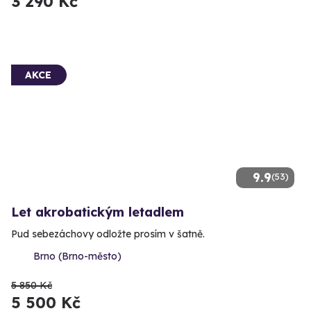
3 290 Kč
AKCE
9.9
(53)
Let akrobatickým letadlem
Pud sebezáchovy odložte prosím v šatně.
Brno (Brno-město)
5 850 Kč
5 500 Kč