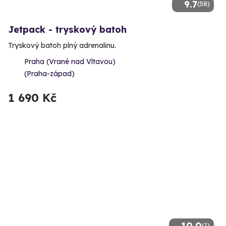
9.7
(58)
Jetpack - tryskový batoh
Tryskový batoh plný adrenalinu.
Praha (Vrané nad Vltavou)
(Praha-západ)
1 690 Kč
10.0
(1)