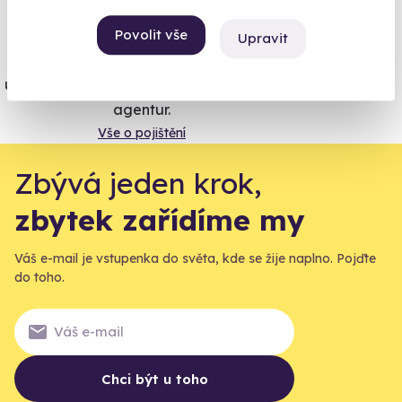
Vše umíme pojistit
Povolit vše
Upravit
Jeden nikdy neví. Máme nejvyšší
úrazové pojištění z nabídky zážitkových
agentur.
Vše o pojištění
Zbývá jeden krok,
zbytek zařídíme my
Váš e-mail je vstupenka do světa, kde se žije naplno. Pojďte
do toho.
Chci být u toho