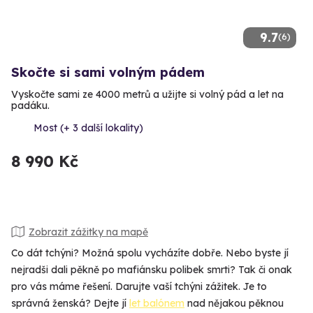
9.7
(6)
Skočte si sami volným pádem
Vyskočte sami ze 4000 metrů a užijte si volný pád a let na
padáku.
Most (+ 3 další lokality)
8 990 Kč
Zobrazit zážitky na mapě
Co dát tchýni? Možná spolu vycházíte dobře. Nebo byste jí
nejradši dali pěkně po mafiánsku polibek smrti? Tak či onak
pro vás máme řešení. Darujte vaší tchýni zážitek. Je to
správná ženská? Dejte jí
let balónem
nad nějakou pěknou