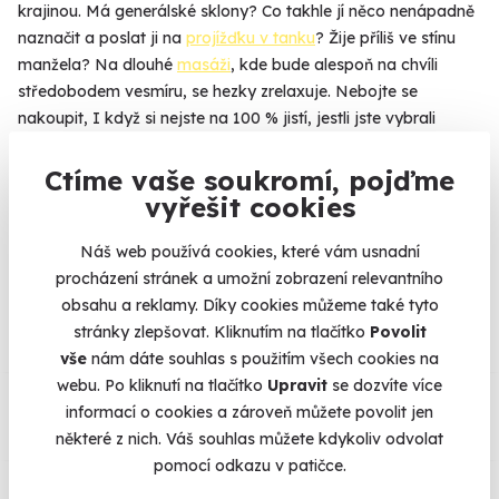
krajinou. Má generálské sklony? Co takhle jí něco nenápadně
naznačit a poslat ji na
projížďku v tanku
? Žije příliš ve stínu
manžela? Na dlouhé
masáži
, kde bude alespoň na chvíli
středobodem vesmíru, se hezky zrelaxuje. Nebojte se
nakoupit, I když si nejste na 100 % jistí, jestli jste vybrali
dobře. Tchýně si zážitek může vyměnit za jiný, přesně podle
svého gusta
Ctíme vaše soukromí, pojďme
vyřešit cookies
Náš web používá cookies, které vám usnadní
Na
heureka.cz
máme
procházení stránek a umožní zobrazení relevantního
96% spokojenost zákazníků.
obsahu a reklamy. Díky cookies můžeme také tyto
stránky zlepšovat. Kliknutím na tlačítko
Povolit
vše
nám dáte souhlas s použitím všech cookies na
Co si o nás myslí
webu. Po kliknutí na tlačítko
Upravit
se dozvíte více
informací o cookies a zároveň můžete povolit jen
některé z nich. Váš souhlas můžete kdykoliv odvolat
Zobraz ohlasy
pomocí odkazu v patičce.