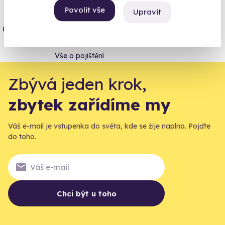
Povolit vše
Upravit
Jeden nikdy neví. Máme nejvyšší
úrazové pojištění z nabídky zážitkových
agentur.
Vše o pojištění
Zbývá jeden krok,
zbytek zařídíme my
Váš e-mail je vstupenka do světa, kde se žije naplno. Pojďte
do toho.
Chci být u toho