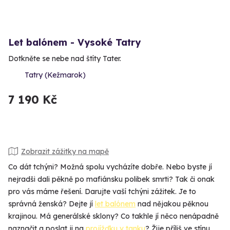
Let balónem - Vysoké Tatry
Dotkněte se nebe nad štíty Tater.
Tatry (Kežmarok)
7 190 Kč
Zobrazit zážitky na mapě
Co dát tchýni? Možná spolu vycházíte dobře. Nebo byste jí
nejradši dali pěkně po mafiánsku polibek smrti? Tak či onak
pro vás máme řešení. Darujte vaší tchýni zážitek. Je to
správná ženská? Dejte jí
let balónem
nad nějakou pěknou
krajinou. Má generálské sklony? Co takhle jí něco nenápadně
naznačit a poslat ji na
projížďku v tanku
? Žije příliš ve stínu