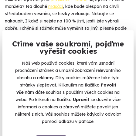
manžela? Na dlouhé
masáži
, kde bude alespoň na chvíli
středobodem vesmíru, se hezky zrelaxuje. Nebojte se
nakoupit, I když si nejste na 100 % jistí, jestli jste vybrali
dobře. Tchýně si zážitek může vyměnit za jiný, přesně podle
svého gusta
Ctíme vaše soukromí, pojďme
vyřešit cookies
Náš web používá cookies, které vám usnadní
Na
heureka.cz
máme
procházení stránek a umožní zobrazení relevantního
96% spokojenost zákazníků.
obsahu a reklamy. Díky cookies můžeme také tyto
stránky zlepšovat. Kliknutím na tlačítko
Povolit
vše
nám dáte souhlas s použitím všech cookies na
Co si o nás myslí
webu. Po kliknutí na tlačítko
Upravit
se dozvíte více
informací o cookies a zároveň můžete povolit jen
Zobraz ohlasy
některé z nich. Váš souhlas můžete kdykoliv odvolat
pomocí odkazu v patičce.
Vše umíme pojistit