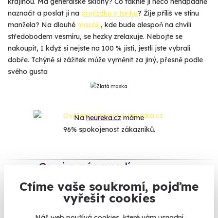
krajinou. Má generálské sklony? Co takhle jí něco nenápadně
naznačit a poslat ji na
projížďku v tanku
? Žije příliš ve stínu
manžela? Na dlouhé
masáži
, kde bude alespoň na chvíli
středobodem vesmíru, se hezky zrelaxuje. Nebojte se
nakoupit, I když si nejste na 100 % jistí, jestli jste vybrali
dobře. Tchýně si zážitek může vyměnit za jiný, přesně podle
svého gusta
Na
heureka.cz
máme
96% spokojenost zákazníků.
Co si o nás myslí
Ctíme vaše soukromí, pojďme
Zobraz ohlasy
vyřešit cookies
Náš web používá cookies, které vám usnadní