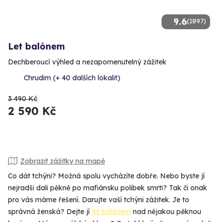
9.6
(1897)
Let balónem
Dechberoucí výhled a nezapomenutelný zážitek
Chrudim (+ 40 dalších lokalit)
3 490 Kč
2 590 Kč
Zobrazit zážitky na mapě
Co dát tchýni? Možná spolu vycházíte dobře. Nebo byste jí
nejradši dali pěkně po mafiánsku polibek smrti? Tak či onak
pro vás máme řešení. Darujte vaší tchýni zážitek. Je to
správná ženská? Dejte jí
let balónem
nad nějakou pěknou