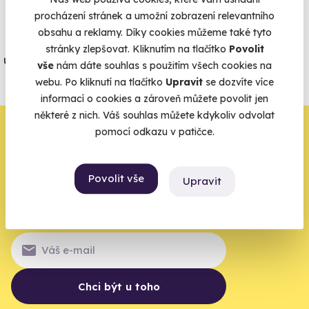
Vše umíme pojistit
procházení stránek a umožní zobrazení relevantního
obsahu a reklamy. Díky cookies můžeme také tyto
Jeden nikdy neví. Máme nejvyšší
stránky zlepšovat. Kliknutím na tlačítko
Povolit
úrazové pojištění z nabídky zážitkových
vše
nám dáte souhlas s použitím všech cookies na
agentur.
webu. Po kliknutí na tlačítko
Upravit
se dozvíte více
Vše o pojištění
informací o cookies a zároveň můžete povolit jen
některé z nich. Váš souhlas můžete kdykoliv odvolat
Zbývá jeden krok,
pomocí odkazu v patičce.
zbytek zařídíme my
Povolit vše
Upravit
Váš e-mail je vstupenka do světa, kde se žije naplno. Pojďte
do toho.
Chci být u toho