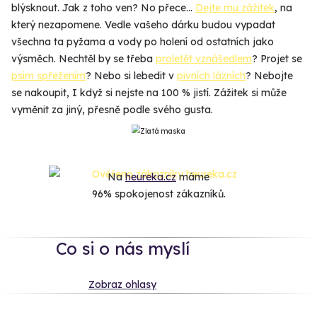
blýsknout. Jak z toho ven? No přece…
Dejte mu zážitek
, na
který nezapomene. Vedle vašeho dárku budou vypadat
všechna ta pyžama a vody po holení od ostatních jako
výsměch. Nechtěl by se třeba
proletět vznášedlem
? Projet se
psím spřežením
? Nebo si lebedit v
pivních lázních
? Nebojte
se nakoupit, I když si nejste na 100 % jistí. Zážitek si může
vyměnit za jiný, přesně podle svého gusta.
Na
heureka.cz
máme
96% spokojenost zákazníků.
Co si o nás myslí
Zobraz ohlasy