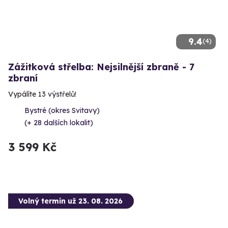
9.4
(4)
Zážitková střelba: Nejsilnější zbraně - 7
zbraní
Vypálíte 13 výstřelů!
Bystré (okres Svitavy)
(+ 28 dalších lokalit)
3 599 Kč
Volný termín už 23. 08. 2026