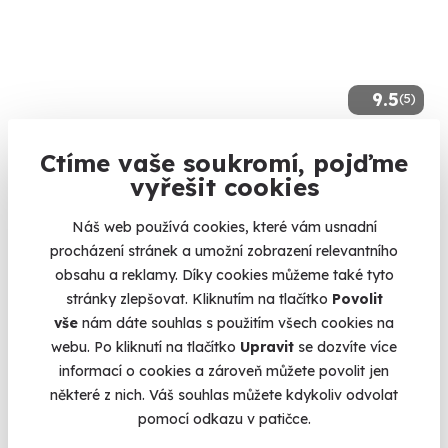
9.5
(5)
Zážitková střelba: Dlouhé zbraně - 6 zbraní
Ctíme vaše soukromí, pojďme
vyřešit cookies
Z každé zbraně si zastřílíte pětkrát - celkem 30 výstřelů.
Bystré (okres Svitavy)
Náš web používá cookies, které vám usnadní
(+ 28 dalších lokalit)
procházení stránek a umožní zobrazení relevantního
obsahu a reklamy. Díky cookies můžeme také tyto
1 899 Kč
stránky zlepšovat. Kliknutím na tlačítko
Povolit
vše
nám dáte souhlas s použitím všech cookies na
webu. Po kliknutí na tlačítko
Upravit
se dozvíte více
informací o cookies a zároveň můžete povolit jen
Volný termín už 11. 08. 2026
některé z nich. Váš souhlas můžete kdykoliv odvolat
pomocí odkazu v patičce.