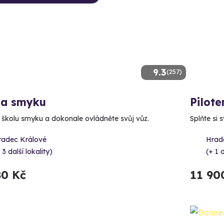
9.3
(257)
la smyku
Pilote
e školu smyku a dokonale ovládněte svůj vůz.
Splňte si 
radec Králové
Hrad
 3 další lokality)
(+ 1 d
80 Kč
11 90