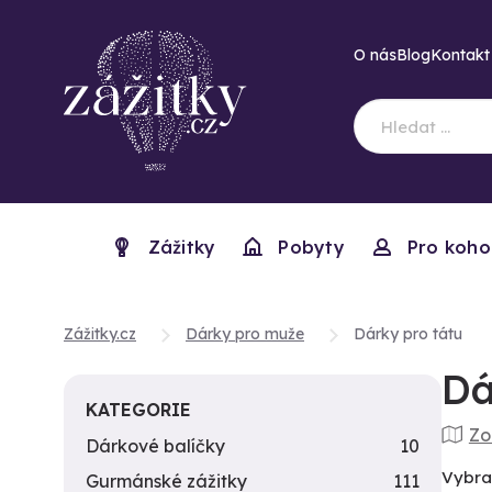
O nás
Blog
Kontakt
Zážitky
Pobyty
Pro koho
Zážitky.cz
Dárky pro muže
Dárky pro tátu
Dá
KATEGORIE
Zo
Dárkové balíčky
10
Vybrat
Gurmánské zážitky
111