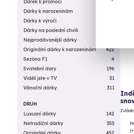
Dárek k promoci
245
Dárky k narozeninám
551
Dárky k výročí
294
Dárky na poslední chvíli
450
Nejprodávanější dárky
56
Originální dárky k narozeninám
422
Sezóna F1
4
Svatební dary
196
Viděli jste v TV
31
Vánoční dárky
311
Indi
sno
DRUH
Zvládně
Luxusní dárky
142
Netradiční dárky
353
He
(+
Originální dárky
452