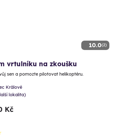
10.0
(2)
m vrtulníku na zkoušku
svůj sen a pomozte pilotovat helikoptéru.
ec Králové
alší lokalita)
0 Kč