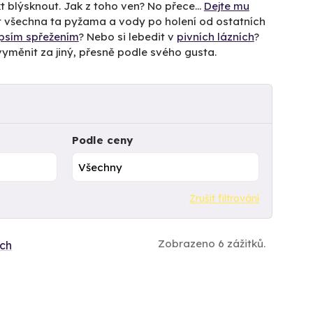
t blýsknout. Jak z toho ven? No přece…
Dejte mu
 všechna ta pyžama a vody po holení od ostatních
psím spřežením
? Nebo si lebedit v
pivních lázních
?
e vyměnit za jiný, přesně podle svého gusta.
Podle ceny
Zrušit filtrování
Zobrazeno 6 zážitků.
ích