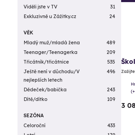
Viděli jste v TV
31
Exkluzivně u Zážitky.cz
24
VĚK
Mladý muž/mladá žena
489
Teenager/Teenagerka
209
Ško
Třicátník/třicátnice
535
Ještě není v důchodu/V
496
Zažijt
nejlepších letech
H
Dědeček/babička
243
(+
Dítě/dítko
109
3 0
SEZÓNA
Celoroční
433