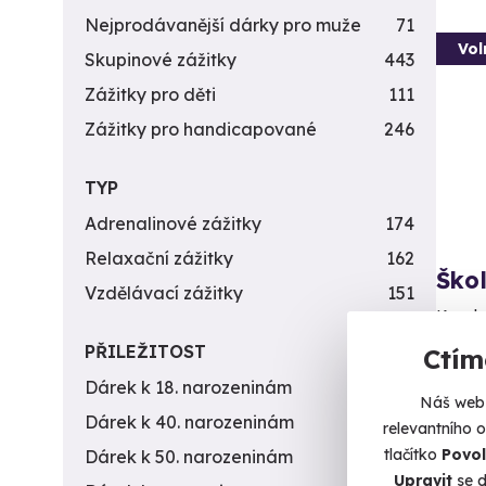
Nejprodávanější dárky pro muže
71
Vol
Skupinové zážitky
443
Zážitky pro děti
111
Zážitky pro handicapované
246
TYP
Adrenalinové zážitky
174
Relaxační zážitky
162
Ško
Vzdělávací zážitky
151
Kurz b
PŘILEŽITOST
Ctím
H
Dárek k 18. narozeninám
256
Náš web 
3 4
Dárek k 40. narozeninám
453
relevantního 
tlačítko
Povol
Dárek k 50. narozeninám
378
Upravit
se d