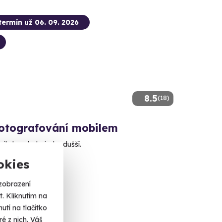
termín už 06. 09. 2026
8.5
(18)
fotografování mobilem
t nikdy nebylo jednodušší.
okies
ec Králové
alší lokality)
zobrazení
. Kliknutím na
tí na tlačítko
 Kč
é z nich. Váš