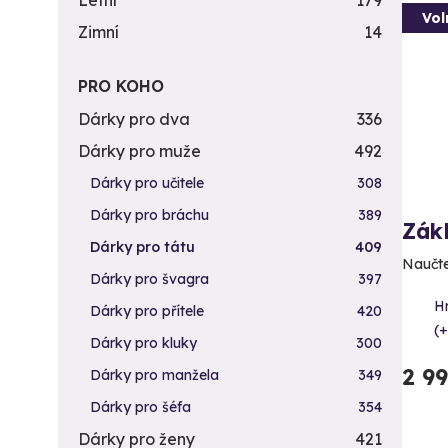
Letní
179
Vol
Zimní
14
PRO KOHO
Dárky pro dva
336
Dárky pro muže
492
Dárky pro učitele
308
Dárky pro bráchu
389
Zákl
Dárky pro tátu
409
Naučte
Dárky pro švagra
397
H
Dárky pro přítele
420
(+
Dárky pro kluky
300
2 9
Dárky pro manžela
349
Dárky pro šéfa
354
Dárky pro ženy
421