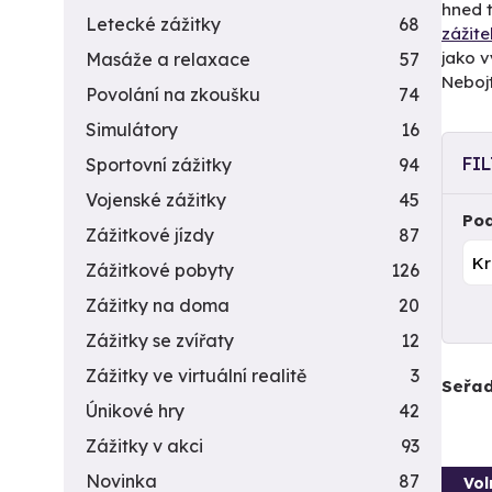
hned 
Letecké zážitky
68
zážite
jako 
Masáže a relaxace
57
Nebojt
Povolání na zkoušku
74
Simulátory
16
FI
Sportovní zážitky
94
Vojenské zážitky
45
Pod
Zážitkové jízdy
87
Zážitkové pobyty
126
Zážitky na doma
20
Zážitky se zvířaty
12
Zážitky ve virtuální realitě
3
Seřad
Únikové hry
42
Zážitky v akci
93
Novinka
87
Vol