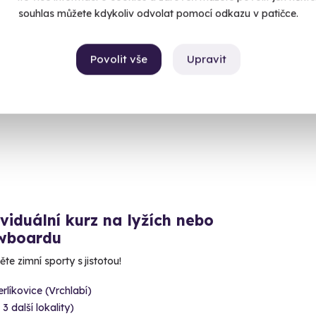
souhlas můžete kdykoliv odvolat pomocí odkazu v patičce.
Povolit vše
Upravit
viduální kurz na lyžích nebo
wboardu
te zimní sporty s jistotou!
rlíkovice (Vrchlabí)
 3 další lokality)