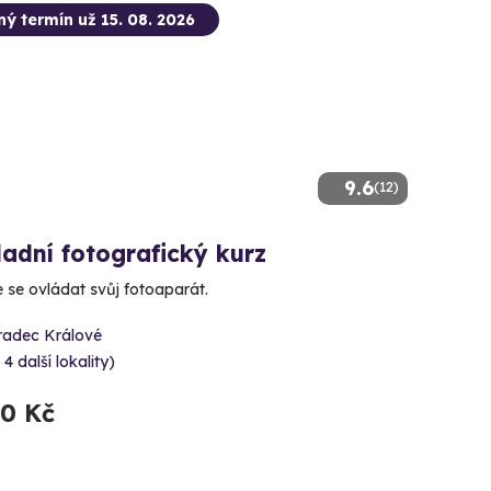
ný termín už 15. 08. 2026
9.6
(12)
adní fotografický kurz
 se ovládat svůj fotoaparát.
radec Králové
 4 další lokality)
90 Kč