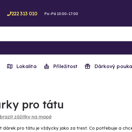
222 313 010
Po–Pá 10:00–17:00
Lokalita
Příležitost
Dárkový pouka
rky pro tátu
brazit zážitky na mapě
 dárek pro tátu je vždycky jako za trest. Co potřebuje a ch