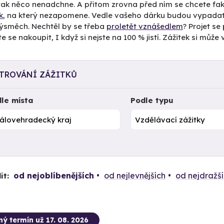
tak něco nenadchne. A přitom zrovna před ním se chcete fak
k
, na který nezapomene. Vedle vašeho dárku budou vypadat
výsměch. Nechtěl by se třeba
proletět vznášedlem
? Projet se
e se nakoupit, I když si nejste na 100 % jistí. Zážitek si můž
LTROVÁNÍ ZÁŽITKŮ
le místa
Podle typu
od nejoblíbenějších
od nejlevnějších
od nejdražš
it:
ný termín už 17. 08. 2026