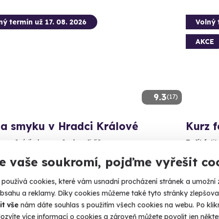
ný termín už 17. 08. 2026
Volný 
AKCE
9.3
(17)
la smyku v Hradci Králové
Kurz 
ezpečné jízdy pro všechny řidiče.
Začít foti
e vaše soukromí, pojďme vyřešit co
radec Králové
Hrad
(+ 3 d
používá cookies, které vám usnadní procházení stránek a umožní 
90 Kč
obsahu a reklamy. Díky cookies můžeme také tyto stránky zlepšovat
2 799 Kč
it vše
nám dáte souhlas s použitím všech cookies na webu. Po kliknu
2 220
ozvíte více informací o cookies a zároveň můžete povolit jen někter