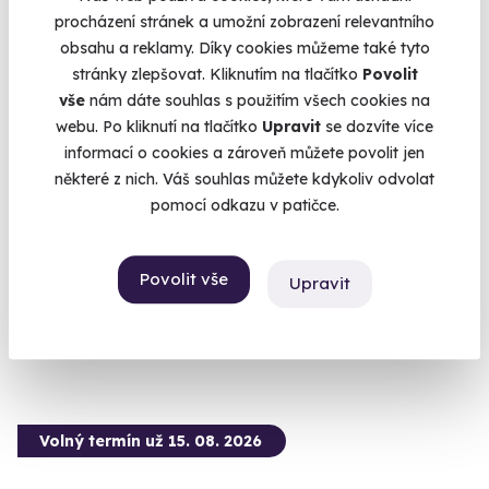
procházení stránek a umožní zobrazení relevantního
obsahu a reklamy. Díky cookies můžeme také tyto
stránky zlepšovat. Kliknutím na tlačítko
Povolit
9.4
(4)
vše
nám dáte souhlas s použitím všech cookies na
webu. Po kliknutí na tlačítko
Upravit
se dozvíte více
Zážitková střelba: Nejsilnější zbraně - 7
informací o cookies a zároveň můžete povolit jen
zbraní
některé z nich. Váš souhlas můžete kdykoliv odvolat
pomocí odkazu v patičce.
Vypálíte 13 výstřelů!
Mečín - Radkovice (okres Plzeň-jih)
(+ 28 dalších lokalit)
Povolit vše
Upravit
3 599 Kč
Volný termín už 15. 08. 2026