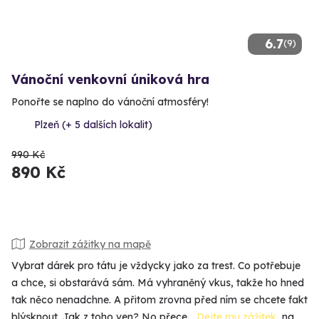
6.7
(9)
Vánoční venkovní úniková hra
Ponořte se naplno do vánoční atmosféry!
Plzeň (+ 5 dalších lokalit)
990 Kč
890 Kč
Zobrazit zážitky na mapě
Vybrat dárek pro tátu je vždycky jako za trest. Co potřebuje
a chce, si obstarává sám. Má vyhraněný vkus, takže ho hned
tak něco nenadchne. A přitom zrovna před ním se chcete fakt
blýsknout. Jak z toho ven? No přece…
Dejte mu zážitek
, na