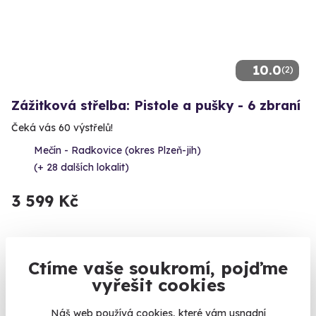
10.0
(2)
Zážitková střelba: Pistole a pušky - 6 zbraní
Čeká vás 60 výstřelů!
Mečín - Radkovice (okres Plzeň-jih)
(+ 28 dalších lokalit)
3 599 Kč
Ctíme vaše soukromí, pojďme
Volný termín už 11. 08. 2026
vyřešit cookies
Náš web používá cookies, které vám usnadní