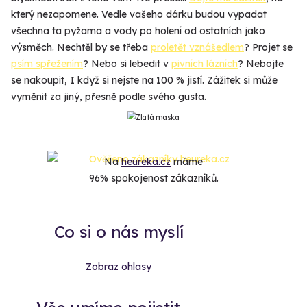
který nezapomene. Vedle vašeho dárku budou vypadat
všechna ta pyžama a vody po holení od ostatních jako
výsměch. Nechtěl by se třeba
proletět vznášedlem
? Projet se
psím spřežením
? Nebo si lebedit v
pivních lázních
? Nebojte
se nakoupit, I když si nejste na 100 % jistí. Zážitek si může
vyměnit za jiný, přesně podle svého gusta.
Na
heureka.cz
máme
96% spokojenost zákazníků.
Co si o nás myslí
Zobraz ohlasy