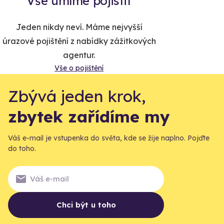
Vše umíme pojistit
Jeden nikdy neví. Máme nejvyšší
úrazové pojištění z nabídky zážitkových
agentur.
Vše o pojištění
Zbývá jeden krok,
zbytek zařídíme my
Váš e-mail je vstupenka do světa, kde se žije naplno. Pojďte
do toho.
Chci být u toho