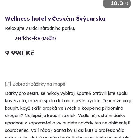
10.0
(1)
Wellness hotel v Českém Švýcarsku
Relaxujte v srdci národního parku.
Jetřichovice (Děčín)
9 990 Kč
Zobrazit zážitky na mapě
Dárky pro sestru se někdy vybírají špatně. Strávili jste spolu
kus života, možná spolu dokonce ještě bydlíte. Jenomže co jí
koupit, když skříň praská ve švech a koupelna připomíná
drogerii? Nejlepší je koupit zážitek. Vedle něj ostatní dárky
upadnou v zapomnění a vy budete navždy ten nejoblíbenější
sourozenec. Vaří ráda? Sama by si asi kurz u profesionála
nezaplatila, i když po něm touží. Nebo ji nechejte poznat sílu