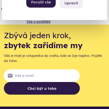
Jeden nikdy neví. Máme nejvyšší
Povolit vše
Upravit
úrazové pojištění z nabídky zážitkových
agentur.
Vše o pojištění
Zbývá jeden krok,
zbytek zařídíme my
Váš e-mail je vstupenka do světa, kde se žije naplno. Pojďte
do toho.
Chci být u toho