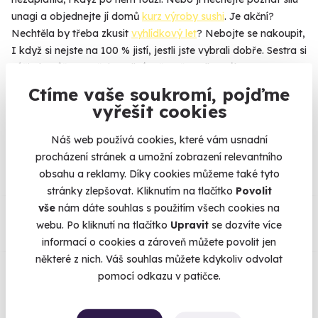
unagi a objednejte jí domů
kurz výroby sushi
. Je akční?
Nechtěla by třeba zkusit
vyhlídkový let
? Nebojte se nakoupit,
I když si nejste na 100 % jistí, jestli jste vybrali dobře. Sestra si
zážitek může vyměnit za jiný, přesně podle svého gusta.
Ctíme vaše soukromí, pojďme
vyřešit cookies
Na
heureka.cz
máme
Náš web používá cookies, které vám usnadní
96% spokojenost zákazníků.
procházení stránek a umožní zobrazení relevantního
obsahu a reklamy. Díky cookies můžeme také tyto
stránky zlepšovat. Kliknutím na tlačítko
Povolit
Co si o nás myslí
vše
nám dáte souhlas s použitím všech cookies na
webu. Po kliknutí na tlačítko
Upravit
se dozvíte více
informací o cookies a zároveň můžete povolit jen
Zobraz ohlasy
některé z nich. Váš souhlas můžete kdykoliv odvolat
pomocí odkazu v patičce.
Vše umíme pojistit