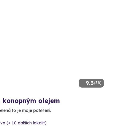
9.3
(38)
 konopným olejem
elená to je moje potěšení.
va (+ 10 dalších lokalit)