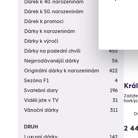
Dárek k 40. narozeninám
453
Dárek k 50. narozeninám
378
Dárek k promoci
245
Dárky k narozeninám
551
Dárky k výročí
294
Dárky na poslední chvíli
450
Nejprodávanější dárky
56
Originální dárky k narozeninám
422
Sezóna F1
4
Krá
Svatební dary
196
Zažijte
Viděli jste v TV
31
horkých
Vánoční dárky
311
Os
DRUH
2 4
Luxusní dárky
142