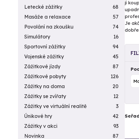
jí kou
Letecké zážitky
68
upadn
profes
Masáže a relaxace
57
Je akč
Povolání na zkoušku
74
dobře.
Simulátory
16
Sportovní zážitky
94
FI
Vojenské zážitky
45
Zážitkové jízdy
87
Pod
Zážitkové pobyty
126
Zážitky na doma
20
Zážitky se zvířaty
12
Zážitky ve virtuální realitě
3
Seřad
Únikové hry
42
Zážitky v akci
93
Novinka
87