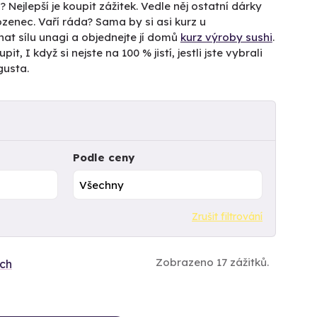
 Nejlepší je koupit zážitek. Vedle něj ostatní dárky
enec. Vaří ráda? Sama by si asi kurz u
nat sílu unagi a objednejte jí domů
kurz výroby sushi
.
it, I když si nejste na 100 % jistí, jestli jste vybrali
gusta.
Podle ceny
Zrušit filtrování
Zobrazeno 17 zážitků.
ích