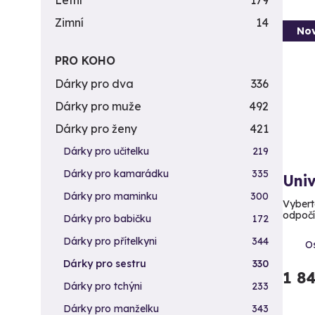
Letní
179
Zimní
14
Nov
PRO KOHO
Dárky pro dva
336
Dárky pro muže
492
Dárky pro ženy
421
Dárky pro učitelku
219
Dárky pro kamarádku
335
Uni
Dárky pro maminku
300
Vyberte
odpoč
Dárky pro babičku
172
Dárky pro přítelkyni
344
Os
Dárky pro sestru
330
1 8
Dárky pro tchýni
233
Dárky pro manželku
343