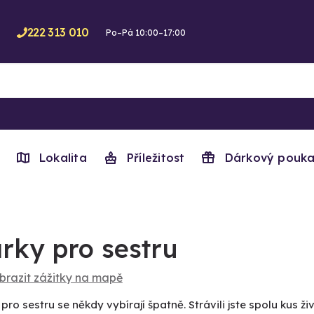
222 313 010
Po–Pá 10:00–17:00
Lokalita
Příležitost
Dárkový pouka
rky pro sestru
brazit zážitky na mapě
pro sestru se někdy vybírají špatně. Strávili jste spolu kus 