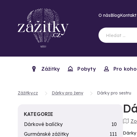
O nás
Blog
Kontakt
Zážitky
Pobyty
Pro koho
Zážitky.cz
Dárky pro ženy
Dárky pro sestru
Dá
KATEGORIE
Zo
Dárkové balíčky
10
Dárky 
Gurmánské zážitky
111