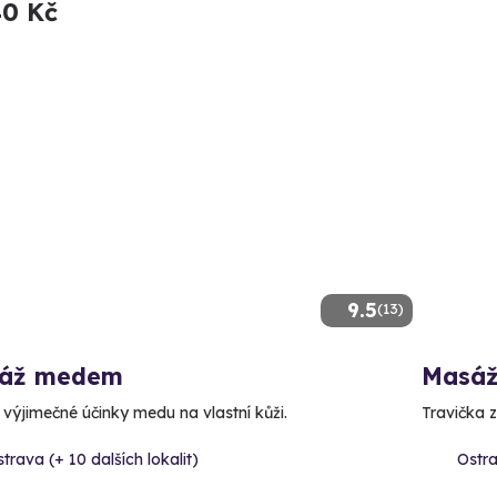
40 Kč
9.5
(13)
áž medem
Masáž
e výjimečné účinky medu na vlastní kůži.
Travička z
trava (+ 10 dalších lokalit)
Ostra