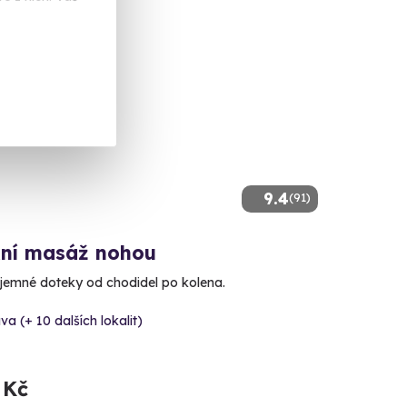
9.4
(91)
xní masáž nohou
říjemné doteky od chodidel po kolena.
va (+ 10 dalších lokalit)
 Kč