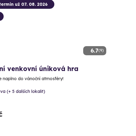
termín už 07. 08. 2026
6.7
(9)
ní venkovní úniková hra
e naplno do vánoční atmosféry!
va (+ 5 dalších lokalit)
č