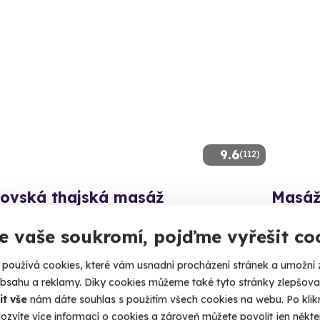
9.6
(112)
lovská thajská masáž
Masáž
 umění staré přes dva tisíce let na vlastní kůži.
Zažijte čo
e vaše soukromí, pojďme vyřešit co
trava (+ 10 dalších lokalit)
Ostra
používá cookies, které vám usnadní procházení stránek a umožní 
90 Kč
1 900
obsahu a reklamy. Díky cookies můžeme také tyto stránky zlepšovat
it vše
nám dáte souhlas s použitím všech cookies na webu. Po kliknu
ozvíte více informací o cookies a zároveň můžete povolit jen někter