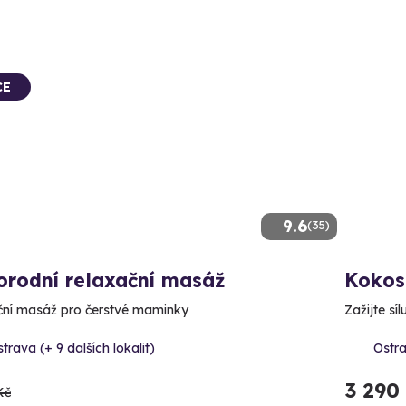
CE
9.6
(35)
orodní relaxační masáž
Kokos
ční masáž pro čerstvé maminky
Zažijte sí
trava (+ 9 dalších lokalit)
Ostra
3 290
Kč