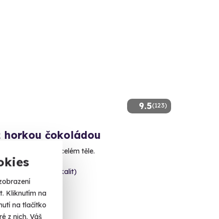
9.5
(123)
 horkou čokoládou
koládový pocit na celém těle.
okies
va (+ 10 dalších lokalit)
zobrazení
 Kč
. Kliknutím na
tí na tlačítko
é z nich. Váš