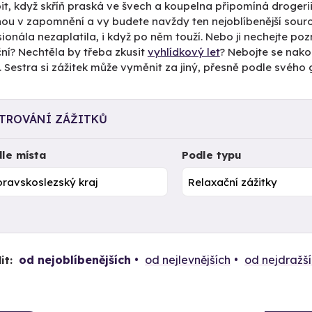
pit, když skříň praská ve švech a koupelna připomíná drogerii?
ou v zapomnění a vy budete navždy ten nejoblíbenější souroz
ionála nezaplatila, i když po něm touží. Nebo ji nechejte poz
ní? Nechtěla by třeba zkusit
vyhlídkový let
? Nebojte se nakoup
 Sestra si zážitek může vyměnit za jiný, přesně podle svého 
LTROVÁNÍ ZÁŽITKŮ
le místa
Podle typu
od nejoblíbenějších
od nejlevnějších
od nejdražš
it: