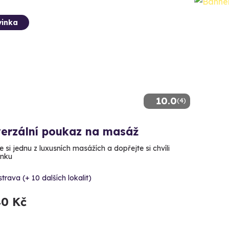
inka
10.0
(4)
verzální poukaz na masáž
 si jednu z luxusních masážích a dopřejte si chvíli
ínku
trava (+ 10 dalších lokalit)
40 Kč