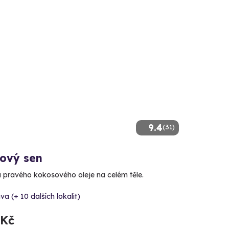
9.4
(31)
ový sen
lu pravého kokosového oleje na celém těle.
va (+ 10 dalších lokalit)
 Kč