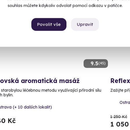
souhlas můžete kdykoliv odvolat pomocí odkazu v patičce.
AKCE
Povolit vše
Upravit
9.5
(45)
lovská aromatická masáž
Refle
 starobylou léčebnou metodu využívající přírodní sílu
Zažijte p
 bylin.
Ostra
trava (+ 10 dalších lokalit)
1 250 Kč
40 Kč
1 050