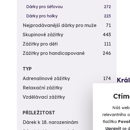
Dárky pro šéfovou
272
Dárky pro holky
223
Nejprodávanější dárky pro muže
71
Skupinové zážitky
443
Zážitky pro děti
111
Zážitky pro handicapované
246
TYP
Adrenalinové zážitky
174
Krá
Relaxační zážitky
162
Zažijte
Ctím
Vzdělávací zážitky
151
Os
Náš web 
PŘILEŽITOST
2 2
relevantního 
tlačítko
Povol
Dárek k 18. narozeninám
256
Upravit
se d