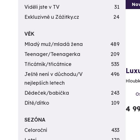
Nov
Viděli jste v TV
31
Exkluzivně u Zážitky.cz
24
VĚK
Mladý muž/mladá žena
489
Teenager/Teenagerka
209
Třicátník/třicátnice
535
Luxu
Ještě není v důchodu/V
496
Hloubk
nejlepších letech
Dědeček/babička
243
Os
Dítě/dítko
109
4 9
SEZÓNA
Celoroční
433