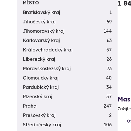
1 8
MÍSTO
Bratislavský kraj
1
Jihočeský kraj
69
Jihomoravský kraj
144
Karlovarský kraj
63
Královehradecký kraj
57
Liberecký kraj
26
Moravskoslezský kraj
73
Olomoucký kraj
40
Pardubický kraj
34
Plzeňský kraj
57
Mas
Praha
247
Zažijt
Prešovský kraj
2
Os
Středočeský kraj
106