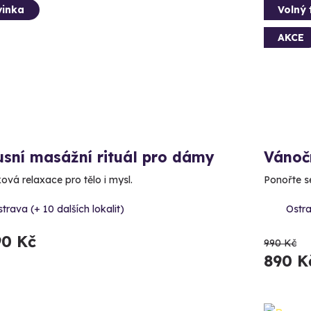
inka
Volný 
AKCE
sní masážní rituál pro dámy
Vánoč
ová relaxace pro tělo i mysl.
Ponořte s
trava (+ 10 dalších lokalit)
Ostra
90 Kč
990 Kč
890 K