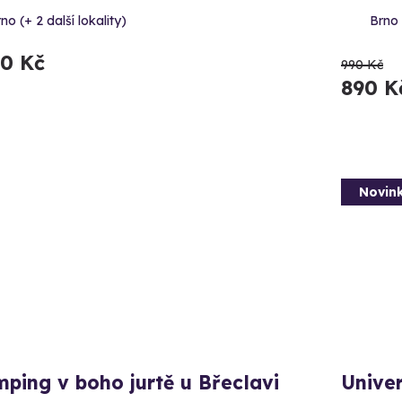
no (+ 2 další lokality)
Brno 
90 Kč
990 Kč
890 K
Novin
ping v boho jurtě u Břeclavi
Unive