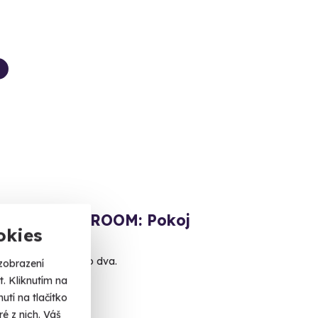
kový hotel OROOM: Pokoj
okies
na
í noc v Karibiku pro dva.
zobrazení
. Kliknutím na
(+ 3 další lokality)
tí na tlačítko
é z nich. Váš