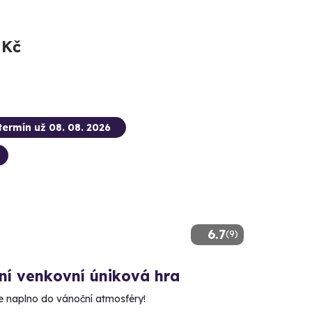
 Kč
termín už 08. 08. 2026
6.7
(9)
ní venkovní úniková hra
e naplno do vánoční atmosféry!