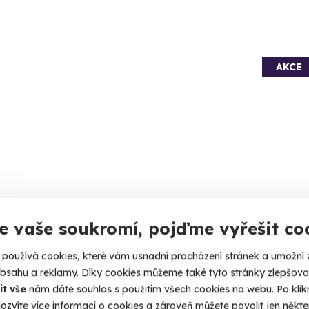
AKCE
itkový hotel OROOM: Pokoj
Zážit
e vaše soukromí, pojďme vyřešit co
onsko
Hava
 a orientální atmosféra Japonska.
Horká letn
používá cookies, které vám usnadní procházení stránek a umožní 
obsahu a reklamy. Díky cookies můžeme také tyto stránky zlepšovat
no (+ 1 další lokalita)
Brno 
it vše
nám dáte souhlas s použitím všech cookies na webu. Po kliknu
ozvíte více informací o cookies a zároveň můžete povolit jen někter