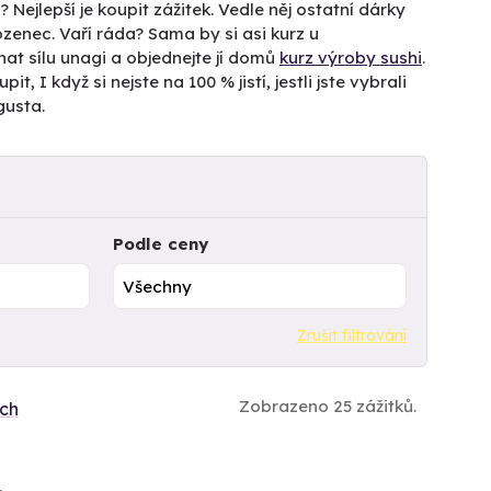
 Nejlepší je koupit zážitek. Vedle něj ostatní dárky
enec. Vaří ráda? Sama by si asi kurz u
nat sílu unagi a objednejte jí domů
kurz výroby sushi
.
it, I když si nejste na 100 % jistí, jestli jste vybrali
gusta.
Podle ceny
Zrušit filtrování
Zobrazeno 25 zážitků.
ích