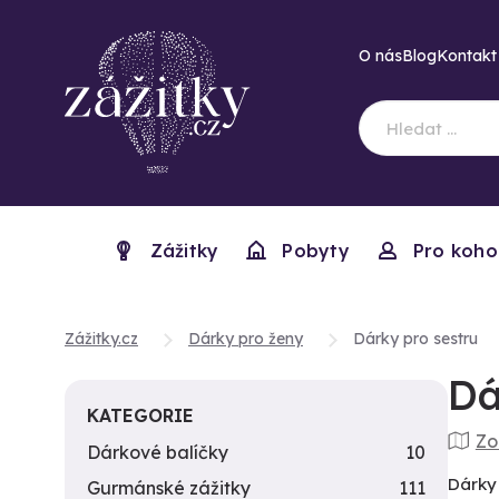
O nás
Blog
Kontakt
Zážitky
Pobyty
Pro koho
Zážitky.cz
Dárky pro ženy
Dárky pro sestru
Dá
KATEGORIE
Zo
Dárkové balíčky
10
Dárky 
Gurmánské zážitky
111