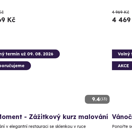
Kč
4 969 Kč
69 Kč
4 469
ný termín už 09. 08. 2026
Volný 
poručujeme
AKCE
9.4
(13)
Moment - Zážitkový kurz malování
Vánoč
ní v elegantní restauraci se sklenkou v ruce
Ponořte s