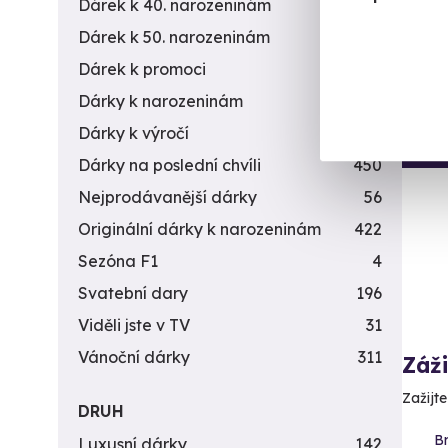
Dárek k 40. narozeninám
453
4 969 
4 7
Dárek k 50. narozeninám
378
Dárek k promoci
245
Dárky k narozeninám
551
Dárky k výročí
294
AK
Dárky na poslední chvíli
450
Nejprodávanější dárky
56
Originální dárky k narozeninám
422
Sezóna F1
4
Svatební dary
196
Viděli jste v TV
31
Vánoční dárky
311
Záž
Zažijte
DRUH
Br
Luxusní dárky
142