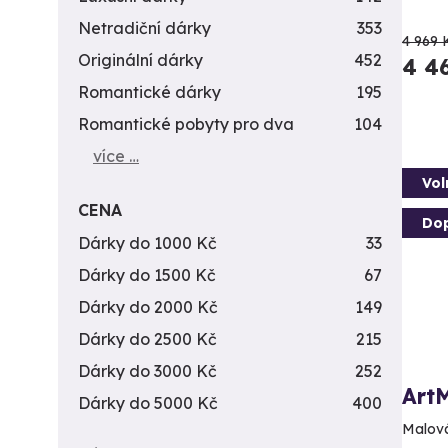
Netradiční dárky
353
4 969 
Originální dárky
452
4 4
Romantické dárky
195
Romantické pobyty pro dva
104
více …
Vol
CENA
Do
Dárky do 1000 Kč
33
Dárky do 1500 Kč
67
Dárky do 2000 Kč
149
Dárky do 2500 Kč
215
Dárky do 3000 Kč
252
Art
Dárky do 5000 Kč
400
Malová