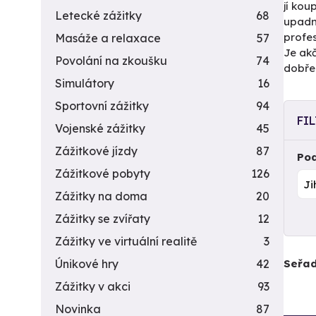
jí kou
Letecké zážitky
68
upadn
profes
Masáže a relaxace
57
Je akč
Povolání na zkoušku
74
dobře.
Simulátory
16
Sportovní zážitky
94
FI
Vojenské zážitky
45
Zážitkové jízdy
87
Pod
Zážitkové pobyty
126
Zážitky na doma
20
Zážitky se zvířaty
12
Zážitky ve virtuální realitě
3
Seřad
Únikové hry
42
Zážitky v akci
93
Novinka
87