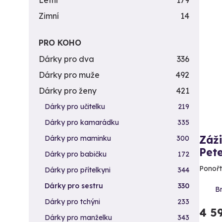
Letní
179
Zimní
14
PRO KOHO
Dárky pro dva
336
Dárky pro muže
492
Dárky pro ženy
421
Dárky pro učitelku
219
Dárky pro kamarádku
335
Záž
Dárky pro maminku
300
Pet
Dárky pro babičku
172
Ponořt
Dárky pro přítelkyni
344
Dárky pro sestru
330
Br
Dárky pro tchýni
233
4 5
Dárky pro manželku
343