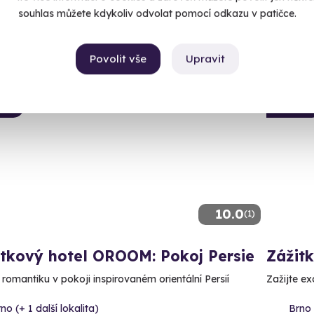
Kč
4 969 Kč
souhlas můžete kdykoliv odvolat pomocí odkazu v patičce.
69 Kč
4 469
Povolit vše
Upravit
CE
AKCE
10.0
(1)
itkový hotel OROOM: Pokoj Persie
Zážit
 romantiku v pokoji inspirovaném orientální Persií
Zažijte ex
no (+ 1 další lokalita)
Brno 