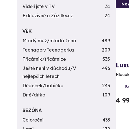
Nov
Viděli jste v TV
31
Exkluzivně u Zážitky.cz
24
VĚK
Mladý muž/mladá žena
489
Teenager/Teenagerka
209
Třicátník/třicátnice
535
Luxu
Ještě není v důchodu/V
496
Hloubk
nejlepších letech
Dědeček/babička
243
Br
Dítě/dítko
109
4 9
SEZÓNA
Celoroční
433