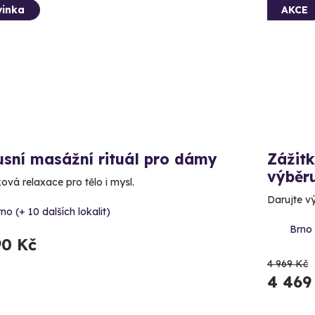
inka
AKCE
sní masážní rituál pro dámy
Zážit
výběr
ová relaxace pro tělo i mysl.
Darujte v
no (+ 10 dalších lokalit)
Brno 
90 Kč
4 969 Kč
4 469