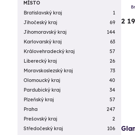
MÍSTO
Br
Bratislavský kraj
1
2 1
Jihočeský kraj
69
Jihomoravský kraj
144
Karlovarský kraj
63
Královehradecký kraj
57
Liberecký kraj
26
Moravskoslezský kraj
73
Olomoucký kraj
40
Pardubický kraj
34
Plzeňský kraj
57
Praha
247
Prešovský kraj
2
Glam
Středočeský kraj
106