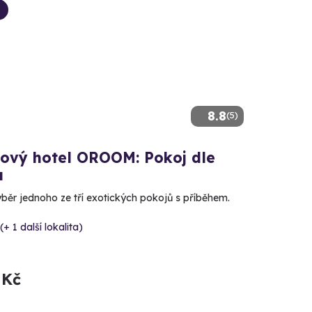
8.8
(5)
kový hotel OROOM: Pokoj dle
u
ýběr jednoho ze tří exotických pokojů s příběhem.
(+ 1 další lokalita)
 Kč