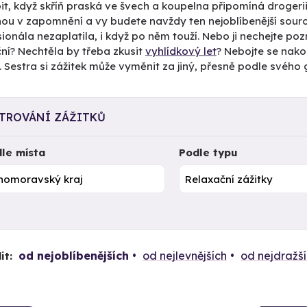
pit, když skříň praská ve švech a koupelna připomíná drogerii?
ou v zapomnění a vy budete navždy ten nejoblíbenější souroz
ionála nezaplatila, i když po něm touží. Nebo ji nechejte poz
ní? Nechtěla by třeba zkusit
vyhlídkový let
? Nebojte se nakoup
 Sestra si zážitek může vyměnit za jiný, přesně podle svého 
LTROVÁNÍ ZÁŽITKŮ
le místa
Podle typu
od nejoblíbenějších
od nejlevnějších
od nejdražš
it: