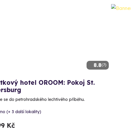
8.8
(7)
itkový hotel OROOM: Pokoj St.
ersburg
e se do petrohradského lechtivého příběhu.
no (+ 3 další lokality)
99 Kč