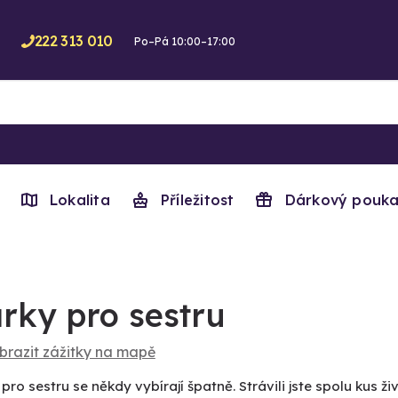
222 313 010
Po–Pá 10:00–17:00
Lokalita
Příležitost
Dárkový pouka
rky pro sestru
brazit zážitky na mapě
pro sestru se někdy vybírají špatně. Strávili jste spolu kus 