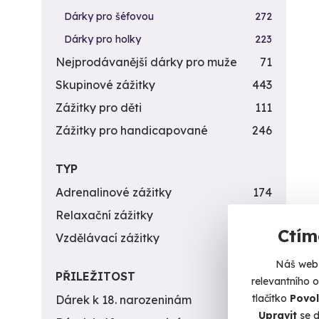
Dárky pro šéfovou
272
Dárky pro holky
223
Nejprodávanější dárky pro muže
71
Skupinové zážitky
443
Zážitky pro děti
111
Zážitky pro handicapované
246
TYP
Adrenalinové zážitky
174
Relaxační zážitky
162
Záž
Ctím
Jap
Vzdělávací zážitky
151
Vy dva
Náš web 
PŘILEŽITOST
relevantního 
Br
tlačítko
Povol
Dárek k 18. narozeninám
256
Upravit
se d