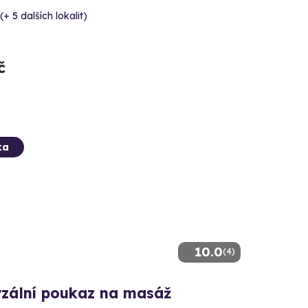
(+ 5 dalších lokalit)
č
ka
10.0
(4)
rzální poukaz na masáž