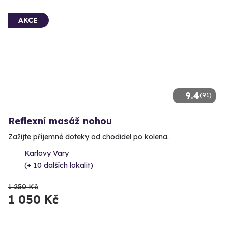
AKCE
9.4
(91)
Reflexní masáž nohou
Zažijte příjemné doteky od chodidel po kolena.
Karlovy Vary
(+ 10 dalších lokalit)
1 250 Kč
1 050 Kč