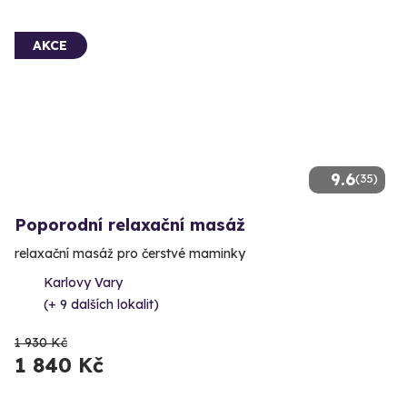
AKCE
9.6
(35)
Poporodní relaxační masáž
relaxační masáž pro čerstvé maminky
Karlovy Vary
(+ 9 dalších lokalit)
1 930 Kč
1 840 Kč