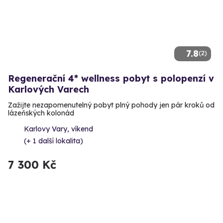
7.8
(2)
Regenerační 4* wellness pobyt s polopenzí v
Karlových Varech
Zažijte nezapomenutelný pobyt plný pohody jen pár kroků od
lázeňských kolonád
Karlovy Vary, víkend
(+ 1 další lokalita)
7 300 Kč