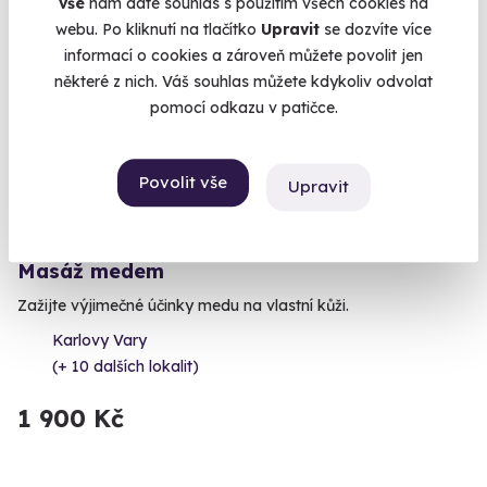
vše
nám dáte souhlas s použitím všech cookies na
webu. Po kliknutí na tlačítko
Upravit
se dozvíte více
informací o cookies a zároveň můžete povolit jen
některé z nich. Váš souhlas můžete kdykoliv odvolat
pomocí odkazu v patičce.
Povolit vše
Upravit
9.5
(13)
Masáž medem
Zažijte výjimečné účinky medu na vlastní kůži.
Karlovy Vary
(+ 10 dalších lokalit)
1 900 Kč