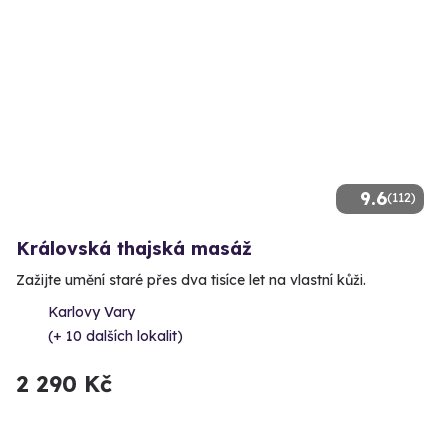
9.6
(112)
Královská thajská masáž
Zažijte umění staré přes dva tisíce let na vlastní kůži.
Karlovy Vary
(+ 10 dalších lokalit)
2 290 Kč