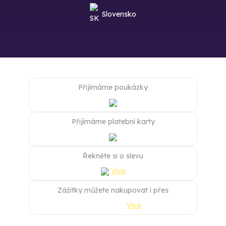
Slovensko
Přijímáme poukázky
Přijímáme platební karty
Řekněte si o slevu
Více
Zážitky můžete nakupovat i přes
Více