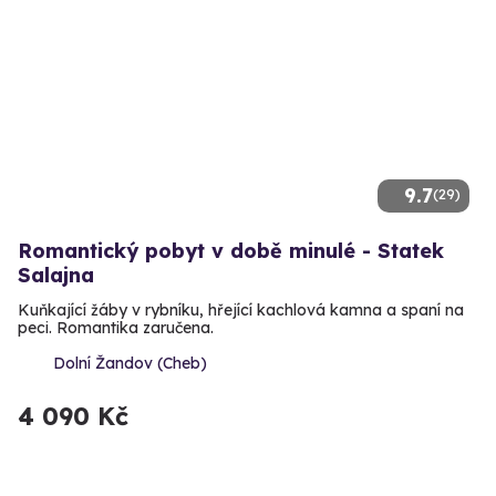
9.7
(29)
Romantický pobyt v době minulé - Statek
Salajna
Kuňkající žáby v rybníku, hřející kachlová kamna a spaní na
peci. Romantika zaručena.
Dolní Žandov (Cheb)
4 090 Kč