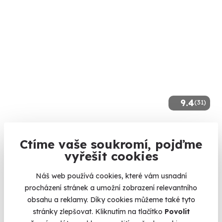
9.4
(31)
Kokosový sen
Ctíme vaše soukromí, pojďme
Zažijte sílu pravého kokosového oleje na celém těle.
vyřešit cookies
Karlovy Vary
(+ 10 dalších lokalit)
Náš web používá cookies, které vám usnadní
procházení stránek a umožní zobrazení relevantního
3 290 Kč
obsahu a reklamy. Díky cookies můžeme také tyto
stránky zlepšovat. Kliknutím na tlačítko
Povolit