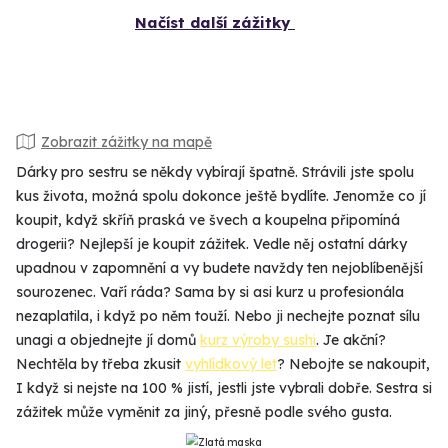
Načíst další zážitky
Zobrazit zážitky na mapě
Dárky pro sestru se někdy vybírají špatně. Strávili jste spolu
kus života, možná spolu dokonce ještě bydlíte. Jenomže co jí
koupit, když skříň praská ve švech a koupelna připomíná
drogerii? Nejlepší je koupit zážitek. Vedle něj ostatní dárky
upadnou v zapomnění a vy budete navždy ten nejoblíbenější
sourozenec. Vaří ráda? Sama by si asi kurz u profesionála
nezaplatila, i když po něm touží. Nebo ji nechejte poznat sílu
unagi a objednejte jí domů
kurz výroby sushi
. Je akční?
Nechtěla by třeba zkusit
vyhlídkový let
? Nebojte se nakoupit,
I když si nejste na 100 % jistí, jestli jste vybrali dobře. Sestra si
zážitek může vyměnit za jiný, přesně podle svého gusta.