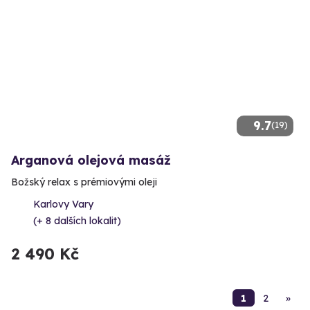
9.7
(19)
Arganová olejová masáž
Božský relax s prémiovými oleji
Karlovy Vary
(+ 8 dalších lokalit)
2 490 Kč
1
2
»