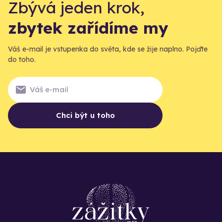
Zbývá jeden krok,
zbytek zařídíme my
Váš e-mail je vstupenka do světa, kde se žije naplno. Pojďte
do toho.
Chci být u toho