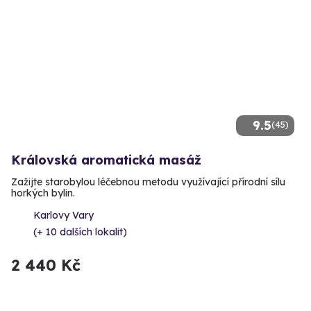
9.5
(45)
Královská aromatická masáž
Zažijte starobylou léčebnou metodu využívající přírodní sílu
horkých bylin.
Karlovy Vary
(+ 10 dalších lokalit)
2 440 Kč