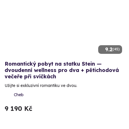
9.2
(45)
Romantický pobyt na statku Stein —
dvoudenní wellness pro dva + pětichodová
večeře při svíčkách
Užijte si exkluzivní romantiku ve dvou.
Cheb
9 190 Kč