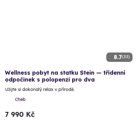
8.7
(33)
Wellness pobyt na statku Stein — třídenní
odpočinek s polopenzí pro dva
Užijte si dokonalý relax v přírodě.
Cheb
7 990 Kč