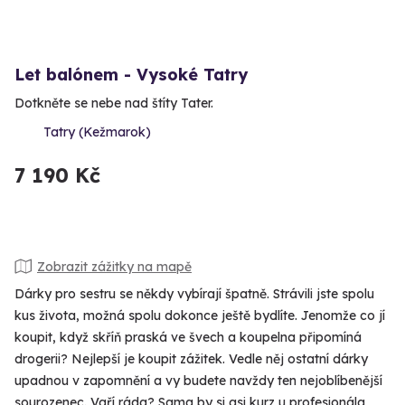
Let balónem - Vysoké Tatry
Dotkněte se nebe nad štíty Tater.
Tatry (Kežmarok)
7 190 Kč
Zobrazit zážitky na mapě
Dárky pro sestru se někdy vybírají špatně. Strávili jste spolu
kus života, možná spolu dokonce ještě bydlíte. Jenomže co jí
koupit, když skříň praská ve švech a koupelna připomíná
drogerii? Nejlepší je koupit zážitek. Vedle něj ostatní dárky
upadnou v zapomnění a vy budete navždy ten nejoblíbenější
sourozenec. Vaří ráda? Sama by si asi kurz u profesionála