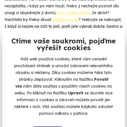
nezaplatila, i když po něm touží. Nebo ji nechejte poznat sílu
unagi a objednejte jí domů
kurz výroby sushi
. Je akční?
Nechtěla by třeba zkusit
vyhlídkový let
? Nebojte se nakoupit,
I když si nejste na 100 % jistí, jestli jste vybrali dobře. Sestra si
zážitek může vyměnit za jiný, přesně podle svého gusta.
Ctíme vaše soukromí, pojďme
vyřešit cookies
Náš web používá cookies, které vám usnadní
Na
heureka.cz
máme
procházení stránek a umožní zobrazení relevantního
96% spokojenost zákazníků.
obsahu a reklamy. Díky cookies můžeme také tyto
stránky zlepšovat. Kliknutím na tlačítko
Povolit
vše
nám dáte souhlas s použitím všech cookies na
Co si o nás myslí
webu. Po kliknutí na tlačítko
Upravit
se dozvíte více
informací o cookies a zároveň můžete povolit jen
Zobraz ohlasy
některé z nich. Váš souhlas můžete kdykoliv odvolat
pomocí odkazu v patičce.
Vše umíme pojistit