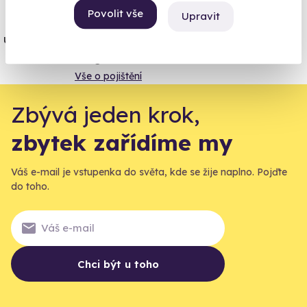
Povolit vše
Upravit
Jeden nikdy neví. Máme nejvyšší
úrazové pojištění z nabídky zážitkových
agentur.
Vše o pojištění
Zbývá jeden krok,
zbytek zařídíme my
Váš e-mail je vstupenka do světa, kde se žije naplno. Pojďte
do toho.
Chci být u toho