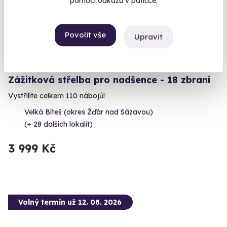
pomocí odkazu v patičce.
Povolit vše
Upravit
9.1
(13)
Zážitková střelba pro nadšence - 18 zbraní
Vystřílíte celkem 110 nábojů!
Velká Bíteš (okres Žďár nad Sázavou)
(+ 28 dalších lokalit)
3 999 Kč
Volný termín už 12. 08. 2026