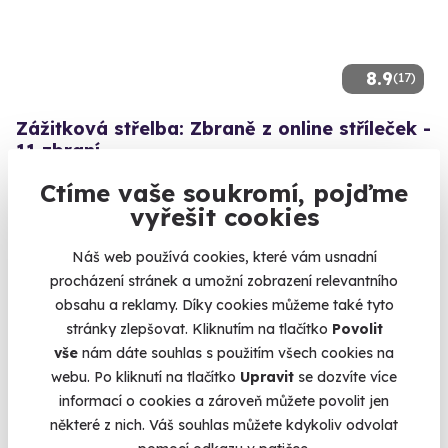
8.9
(17)
Zážitková střelba: Zbraně z online stříleček -
11 zbraní
Vyzkoušejte si naživo zbraně, které znáte z oblíbených
Ctíme vaše soukromí, pojďme
stříleček!
vyřešit cookies
Velká Bíteš (okres Žďár nad Sázavou)
(+ 28 dalších lokalit)
Náš web používá cookies, které vám usnadní
procházení stránek a umožní zobrazení relevantního
2 999 Kč
obsahu a reklamy. Díky cookies můžeme také tyto
stránky zlepšovat. Kliknutím na tlačítko
Povolit
vše
nám dáte souhlas s použitím všech cookies na
webu. Po kliknutí na tlačítko
Upravit
se dozvíte více
informací o cookies a zároveň můžete povolit jen
Volný termín už 14. 08. 2026
některé z nich. Váš souhlas můžete kdykoliv odvolat