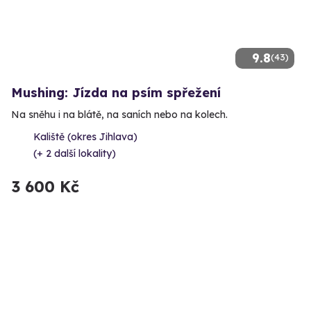
9.8
(43)
Mushing: Jízda na psím spřežení
Na sněhu i na blátě, na saních nebo na kolech.
Kaliště (okres Jihlava)
(+ 2 další lokality)
3 600 Kč