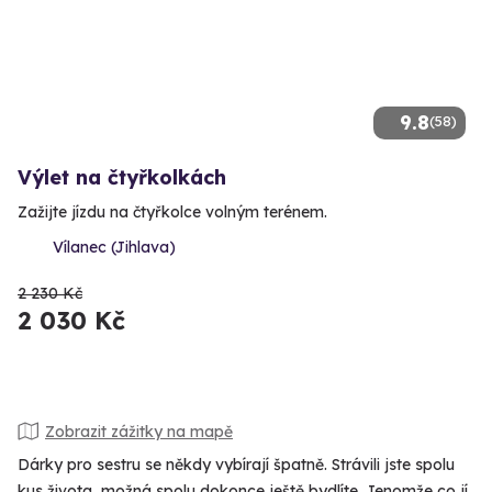
9.8
(58)
Výlet na čtyřkolkách
Zažijte jízdu na čtyřkolce volným terénem.
Vílanec (Jihlava)
2 230 Kč
2 030 Kč
Zobrazit zážitky na mapě
Dárky pro sestru se někdy vybírají špatně. Strávili jste spolu
kus života, možná spolu dokonce ještě bydlíte. Jenomže co jí