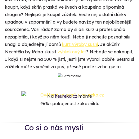
koupit, když skříň praská ve švech a koupelna připomíná
drogerii? Nejlepší je koupit zážitek. Vedle něj ostatní dárky
upadnou v zapomnění a vy budete navždy ten nejoblíbenější
sourozenec. Vaří ráda? Sama by si asi kurz u profesionála
nezaplatila, i když po něm touží. Nebo ji nechejte poznat sílu
unagi a objednejte jí domů
kurz výroby sushi
. Je akční?
Nechtěla by třeba zkusit
vyhlídkový let
? Nebojte se nakoupit,
I když si nejste na 100 % jistí, jestli jste vybrali dobře. Sestra si
zážitek může vyměnit za jiný, přesně podle svého gusta.
Na
heureka.cz
máme
96% spokojenost zákazníků.
Co si o nás myslí