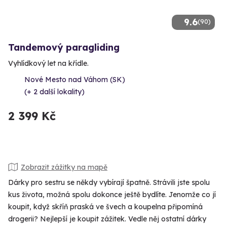
9.6
(90)
Tandemový paragliding
Vyhlídkový let na křídle.
Nové Mesto nad Váhom (SK)
(+ 2 další lokality)
2 399 Kč
Zobrazit zážitky na mapě
Dárky pro sestru se někdy vybírají špatně. Strávili jste spolu
kus života, možná spolu dokonce ještě bydlíte. Jenomže co jí
koupit, když skříň praská ve švech a koupelna připomíná
drogerii? Nejlepší je koupit zážitek. Vedle něj ostatní dárky