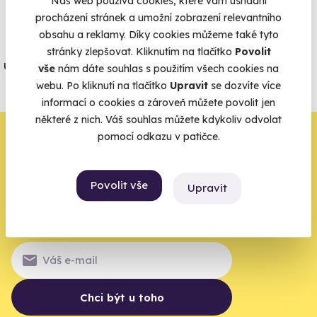
Náš web používá cookies, které vám usnadní
Vše umíme pojistit
procházení stránek a umožní zobrazení relevantního
obsahu a reklamy. Díky cookies můžeme také tyto
Jeden nikdy neví. Máme nejvyšší
stránky zlepšovat. Kliknutím na tlačítko
Povolit
úrazové pojištění z nabídky zážitkových
vše
nám dáte souhlas s použitím všech cookies na
agentur.
webu. Po kliknutí na tlačítko
Upravit
se dozvíte více
informací o cookies a zároveň můžete povolit jen
Vše o pojištění
některé z nich. Váš souhlas můžete kdykoliv odvolat
Zbývá jeden krok,
pomocí odkazu v patičce.
zbytek zařídíme my
Povolit vše
Upravit
Váš e-mail je vstupenka do světa, kde se žije naplno. Pojďte
do toho.
Chci být u toho