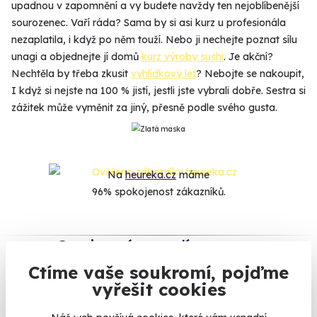
upadnou v zapomnění a vy budete navždy ten nejoblíbenější
sourozenec. Vaří ráda? Sama by si asi kurz u profesionála
nezaplatila, i když po něm touží. Nebo ji nechejte poznat sílu
unagi a objednejte jí domů
kurz výroby sushi
. Je akční?
Nechtěla by třeba zkusit
vyhlídkový let
? Nebojte se nakoupit,
I když si nejste na 100 % jistí, jestli jste vybrali dobře. Sestra si
zážitek může vyměnit za jiný, přesně podle svého gusta.
Na
heureka.cz
máme
96% spokojenost zákazníků.
Co si o nás myslí
Ctíme vaše soukromí, pojďme
Zobraz ohlasy
vyřešit cookies