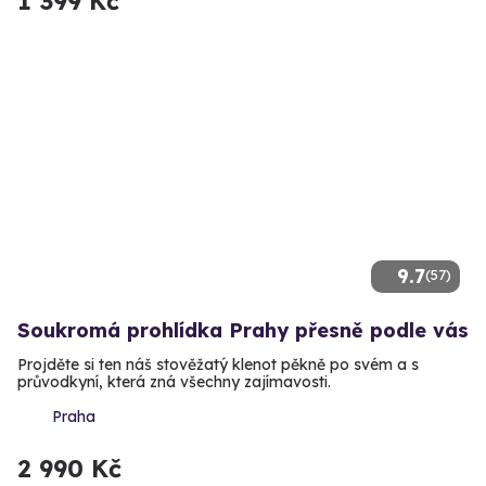
1 399 Kč
9.7
(57)
Soukromá prohlídka Prahy přesně podle vás
Projděte si ten náš stověžatý klenot pěkně po svém a s
průvodkyní, která zná všechny zajímavosti.
Praha
2 990 Kč