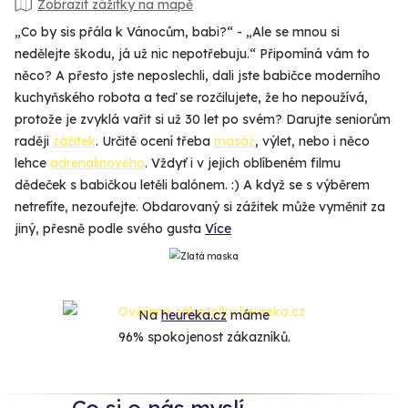
Zobrazit zážitky na mapě
„Co by sis přála k Vánocům, babi?“ - „Ale se mnou si
nedělejte škodu, já už nic nepotřebuju.“ Připomíná vám to
něco? A přesto jste neposlechli, dali jste babičce moderního
kuchyňského robota a teď se rozčilujete, že ho nepoužívá,
protože je zvyklá vařit si už 30 let po svém? Darujte seniorům
raději
zážitek
. Určitě ocení třeba
masáž
, výlet, nebo i něco
lehce
adrenalinového
. Vždyť i v jejich oblíbeném filmu
dědeček s babičkou letěli balónem. :) A když se s výběrem
netrefíte, nezoufejte. Obdarovaný si zážitek může vyměnit za
jiný, přesně podle svého gusta
Více
Na
heureka.cz
máme
96% spokojenost zákazníků.
Co si o nás myslí