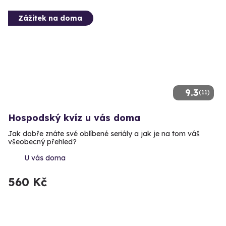
Zážitek na doma
9.3
(11)
Hospodský kvíz u vás doma
Jak dobře znáte své oblíbené seriály a jak je na tom váš
všeobecný přehled?
U vás doma
560 Kč