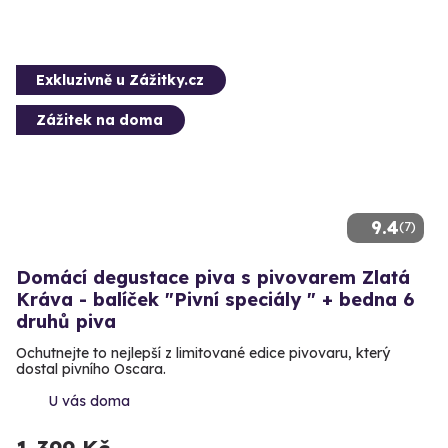
Exkluzivně u Zážitky.cz
Zážitek na doma
9.4
(7)
Domácí degustace piva s pivovarem Zlatá
Kráva - balíček "Pivní speciály " + bedna 6
druhů piva
Ochutnejte to nejlepší z limitované edice pivovaru, který
dostal pivního Oscara.
U vás doma