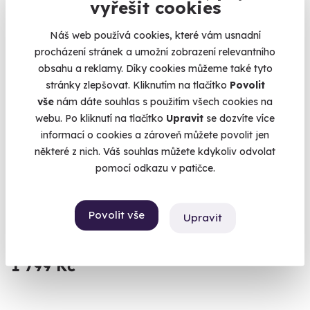
vyřešit cookies
Zážitek na doma
Náš web používá cookies, které vám usnadní
procházení stránek a umožní zobrazení relevantního
obsahu a reklamy. Díky cookies můžeme také tyto
stránky zlepšovat. Kliknutím na tlačítko
Povolit
vše
nám dáte souhlas s použitím všech cookies na
webu. Po kliknutí na tlačítko
Upravit
se dozvíte více
8.6
(5)
informací o cookies a zároveň můžete povolit jen
některé z nich. Váš souhlas můžete kdykoliv odvolat
Domácí degustace čokolády s
pomocí odkazu v patičce.
čokoládovnou Janek + krabice osmi čokolád
a oříškového krému
Užijte si týden plný čokolády.
Povolit vše
Upravit
U vás doma
1 799 Kč