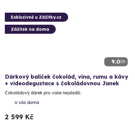
Exkluzivně u Zážitky.cz
Zážitek na doma
9.0
(2)
Dárkový balíček čokolád, vína, rumu a kávy
+ videodegustace s čokoládovnou Janek
Čokoládový dárek pro vaše nejsladší.
U vás doma
2 599 Kč