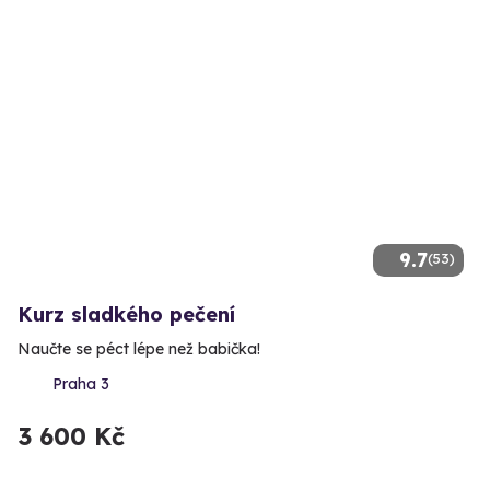
9.7
(53)
Kurz sladkého pečení
Naučte se péct lépe než babička!
Praha 3
3 600 Kč