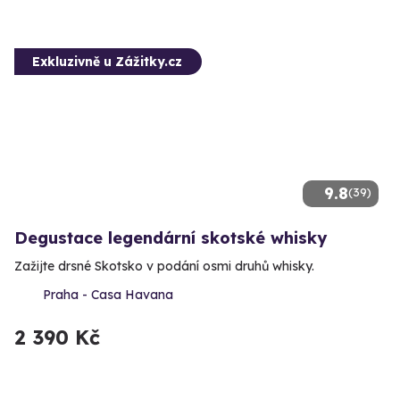
Exkluzivně u Zážitky.cz
9.8
(39)
Degustace legendární skotské whisky
Zažijte drsné Skotsko v podání osmi druhů whisky.
Praha - Casa Havana
2 390 Kč