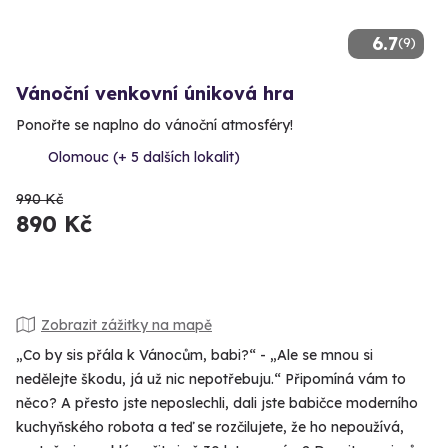
6.7
(9)
Vánoční venkovní úniková hra
Ponořte se naplno do vánoční atmosféry!
Olomouc (+ 5 dalších lokalit)
990 Kč
890 Kč
Zobrazit zážitky na mapě
„Co by sis přála k Vánocům, babi?“ - „Ale se mnou si
nedělejte škodu, já už nic nepotřebuju.“ Připomíná vám to
něco? A přesto jste neposlechli, dali jste babičce moderního
kuchyňského robota a teď se rozčilujete, že ho nepoužívá,