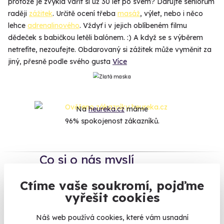
protože je zvyklá vařit si už 30 let po svém? Darujte seniorům
raději
zážitek
. Určitě ocení třeba
masáž
, výlet, nebo i něco
lehce
adrenalinového
. Vždyť i v jejich oblíbeném filmu
dědeček s babičkou letěli balónem. :) A když se s výběrem
netrefíte, nezoufejte. Obdarovaný si zážitek může vyměnit za
jiný, přesně podle svého gusta
Více
Na
heureka.cz
máme
96% spokojenost zákazníků.
Co si o nás myslí
Ctíme vaše soukromí, pojďme
Zobraz ohlasy
vyřešit cookies
Vše umíme pojistit
Náš web používá cookies, které vám usnadní