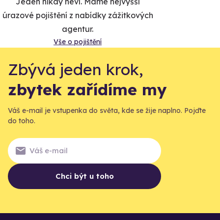
Jeden nikdy neví. Máme nejvyšší
úrazové pojištění z nabídky zážitkových
agentur.
Vše o pojištění
Zbývá jeden krok,
zbytek zařídíme my
Váš e-mail je vstupenka do světa, kde se žije naplno. Pojďte
do toho.
Chci být u toho