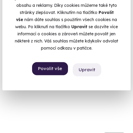
obsahu a reklamy. Díky cookies můžeme také tyto
9.4
(68)
stránky zlepšovat. Kliknutím na tlačítko
Povolit
vše
nám dáte souhlas s použitím všech cookies na
Noc v Tančícím domě s lahví šampaňského
webu. Po kliknutí na tlačítko
Upravit
se dozvíte více
Zážitková noc přímo v centru Prahy.
informací o cookies a zároveň můžete povolit jen
některé z nich. Váš souhlas můžete kdykoliv odvolat
Praha 2
pomocí odkazu v patičce.
5 490 Kč
4 990 Kč
Povolit vše
Upravit