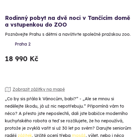
Rodinný pobyt na dvě noci v Tančícím domě
a vstupenkou do ZOO
Poznávejte Prahu s dětmi a navštivte společně pražskou zoo.
Praha 2
18 990 Kč
Zobrazit zážitky na mapě
„Co by sis přála k Vánocům, babi?“ - „Ale se mnou si
nedělejte škodu, já už nic nepotřebuju.“ Připomíná vám to
něco? A přesto jste neposlechli, dali jste babičce moderního
kuchyňského robota a teď se rozčilujete, že ho nepoužívá,
protože je zvyklá vařit si už 30 let po svém? Darujte seniorům
raději
zážitek
. Určitě ocení třeba
masáž
, výlet, nebo i něco