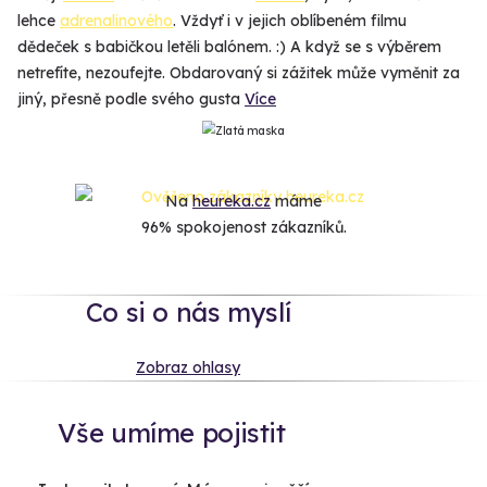
lehce
adrenalinového
. Vždyť i v jejich oblíbeném filmu
dědeček s babičkou letěli balónem. :) A když se s výběrem
netrefíte, nezoufejte. Obdarovaný si zážitek může vyměnit za
jiný, přesně podle svého gusta
Více
Na
heureka.cz
máme
96% spokojenost zákazníků.
Co si o nás myslí
Zobraz ohlasy
Vše umíme pojistit