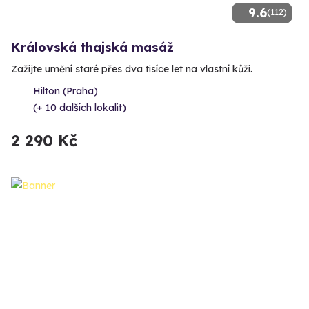
9.6
(112)
Královská thajská masáž
Zažijte umění staré přes dva tisíce let na vlastní kůži.
Hilton (Praha)
(+ 10 dalších lokalit)
2 290 Kč