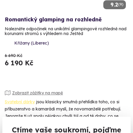
9.2
(9)
Romantický glamping na rozhledně
Nalezněte odpočinek na unikátní glampingové rozhledně nad
korunami stromů s výhledem na Ještěd
Křižany (Liberec)
6 690 Kč
6 190 Kč
Zobrazit zážitky na mapě
Svatební dárky
jsou klasicky smutná přehlídka toho, co si
příbuzenstvo a kamarádi myslí, že novomanželé potřebují.
Jenomže ti už spolu nějakou chvíli žijí a od té doby, co se
sestěhovali, mají mixéry dva. Co budou dělat s tím třetím,
Ctíme vaše soukromí, pojďme
netuší. Možná ho dají někomu jinému ke svatbě... Co dát