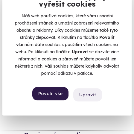
vyřešit cookies
novomanželům? Přece zážitek. Dovedete si představit lepší
start do nového života? Díky vám si začátek manželství spojí
Náš web používá cookies, které vám usnadní
s nezapomenutelným okamžikem. Co třeba
let balónem
, nebo
procházení stránek a umožní zobrazení relevantního
vyhlídkový let
nad nějakým romantickým místem? Nechtěli
obsahu a reklamy. Díky cookies můžeme také tyto
by si odpočinout od stresu se zařizováním svatby na
masáži
stránky zlepšovat. Kliknutím na tlačítko
Povolit
nebo ve
wellnessu
? Nebo začít manželský život nějakou
vše
nám dáte souhlas s použitím všech cookies na
šíleností jako je
bungee jumping
?
Životní zážitek
si žádá
webu. Po kliknutí na tlačítko
Upravit
se dozvíte více
udělat něco významného. Nebojte se nakoupit, I když si
informací o cookies a zároveň můžete povolit jen
nejste na 100 % jistí, jestli jste vybrali dobře. Novomanželé si
některé z nich. Váš souhlas můžete kdykoliv odvolat
zážitek můžou zdarma vyměnit za jiný, přesně podle jejich
pomocí odkazu v patičce.
představ.
Povolit vše
Upravit
Na
heureka.cz
máme
96% spokojenost zákazníků.